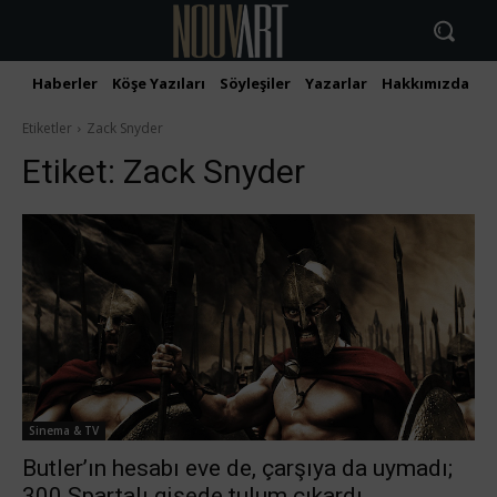
Haberler
Köşe Yazıları
Söyleşiler
Yazarlar
Hakkımızda
İ
Etiketler
Zack Snyder
Etiket:
Zack Snyder
Sinema & TV
Butler’ın hesabı eve de, çarşıya da uymadı;
300 Spartalı gişede tulum çıkardı