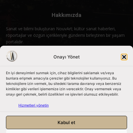
Hakkımızda
Sanat ve bilimi buluşturan NouvArt; kültür sanat haberleri,
röportajlar ve özgün içerikleriyle gündemi birleştiren bir yaşam
portalıdır.
Bizimle iletişime geçin:
info@nouvart.net
Onayı Yönet
En iyi deneyimleri sunmak için, cihaz bilgilerini saklamak ve/veya
Bizi Takip Edin
bunlara erişmek amacıyla çerezler gibi teknolojiler kullanıyoruz. Bu
teknolojilere izin vermek, bu sitedeki tarama davranışı veya benzersiz
kimlikler gibi verileri işlememize izin verecektir. Onay vermemek veya
onayı geri çekmek, belirli özellikleri ve işlevleri olumsuz etkileyebilir.
Hizmetleri yönetin
Kabul et