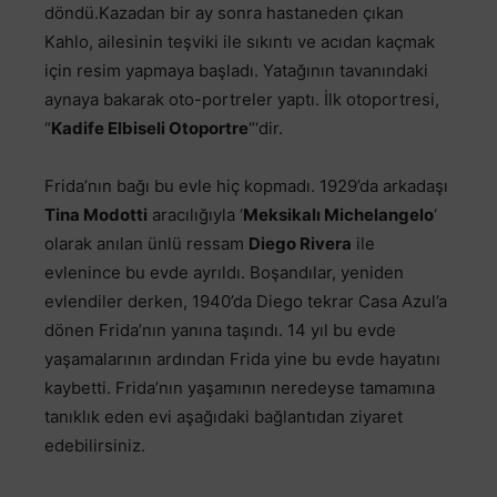
döndü.Kazadan bir ay sonra hastaneden çıkan
Kahlo, ailesinin teşviki ile sıkıntı ve acıdan kaçmak
için resim yapmaya başladı. Yatağının tavanındaki
aynaya bakarak oto-portreler yaptı. İlk otoportresi,
“
Kadife Elbiseli Otoportre
“‘dir.
Frida’nın bağı bu evle hiç kopmadı. 1929’da arkadaşı
Tina Modotti
aracılığıyla ‘
Meksikalı Michelangelo
‘
olarak anılan ünlü ressam
Diego Rivera
ile
evlenince bu evde ayrıldı. Boşandılar, yeniden
evlendiler derken, 1940’da Diego tekrar Casa Azul’a
dönen Frida’nın yanına taşındı. 14 yıl bu evde
yaşamalarının ardından Frida yine bu evde hayatını
kaybetti. Frida’nın yaşamının neredeyse tamamına
tanıklık eden evi aşağıdaki bağlantıdan ziyaret
edebilirsiniz.