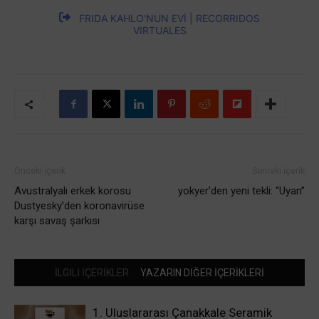
FRIDA KAHLO'NUN EVİ | RECORRIDOS
VIRTUALES
Önceki içerik
Sonraki içerik
Avustralyalı erkek korosu
yokyer’den yeni tekli: “Uyan”
Dustyesky’den koronavirüse
karşı savaş şarkısı
İLGİLİ İÇERİKLER
YAZARIN DİĞER İÇERİKLERİ
1. Uluslararası Çanakkale Seramik