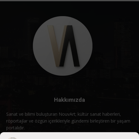
Hakkımızda
Sanat ve bilimi buluşturan NouvArt; kültür sanat haberleri,
röportajlar ve özgün içerikleriyle gündemi birleştiren bir yaşam
portalıdır.