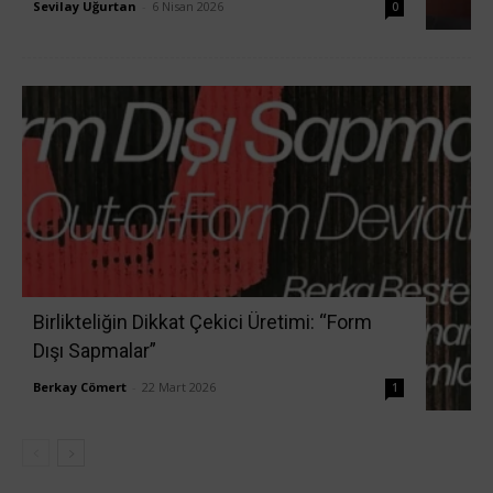
Sevilay Uğurtan
-
6 Nisan 2026
0
Birlikteliğin Dikkat Çekici Üretimi: “Form
Dışı Sapmalar”
Berkay Cömert
-
22 Mart 2026
1