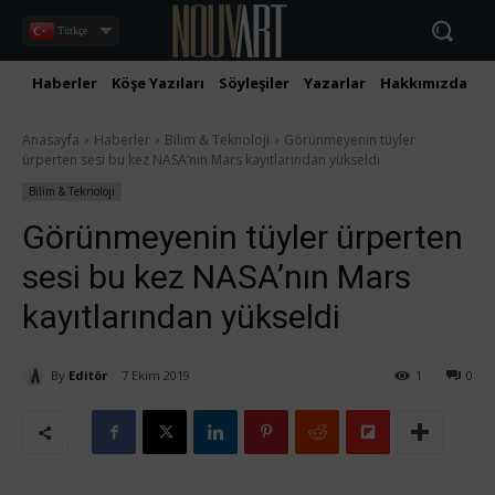
Türkçe
Haberler
Köşe Yazıları
Söyleşiler
Yazarlar
Hakkımızda
İ
Anasayfa
Haberler
Bilim & Teknoloji
Görünmeyenin tüyler
ürperten sesi bu kez NASA’nın Mars kayıtlarından yükseldi
Bilim & Teknoloji
Görünmeyenin tüyler ürperten
sesi bu kez NASA’nın Mars
kayıtlarından yükseldi
By
Editör
7 Ekim 2019
1
0