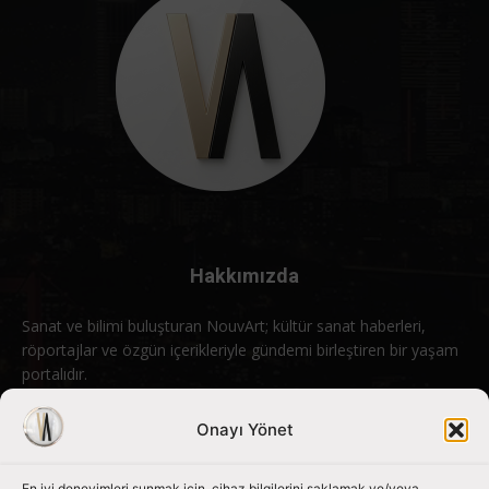
Hakkımızda
Sanat ve bilimi buluşturan NouvArt; kültür sanat haberleri,
röportajlar ve özgün içerikleriyle gündemi birleştiren bir yaşam
portalıdır.
Bizimle iletişime geçin:
info@nouvart.net
Onayı Yönet
En iyi deneyimleri sunmak için, cihaz bilgilerini saklamak ve/veya