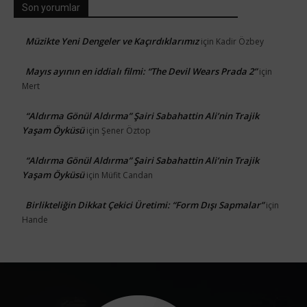
Son yorumlar
Müzikte Yeni Dengeler ve Kaçırdıklarımız
için
Kadir Özbey
Mayıs ayının en iddialı filmi: “The Devil Wears Prada 2”
için
Mert
“Aldırma Gönül Aldırma” Şairi Sabahattin Ali’nin Trajik
Yaşam Öyküsü
için
Şener Öztop
“Aldırma Gönül Aldırma” Şairi Sabahattin Ali’nin Trajik
Yaşam Öyküsü
için
Müfit Candan
Birlikteliğin Dikkat Çekici Üretimi: “Form Dışı Sapmalar”
için
Hande