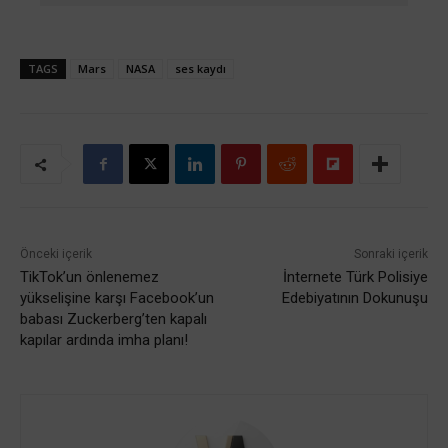
TAGS
Mars
NASA
ses kaydı
Önceki içerik
Sonraki içerik
TikTok’un önlenemez
İnternete Türk Polisiye
yükselişine karşı Facebook’un
Edebiyatının Dokunuşu
babası Zuckerberg’ten kapalı
kapılar ardında imha planı!