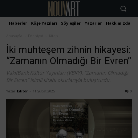
Haberler
Köşe Yazıları
Söyleşiler
Yazarlar
Hakkımızda
İ
Anasayfa
Edebiyat
Kitap
İki muhteşem zihnin hikayesi:
“Zamanın Olmadığı Bir Evren”
VakıfBank Kültür Yayınları (VBKY), “Zamanın Olmadığı
Bir Evren” isimli kitabı okurlarıyla buluşturdu.
Yazar
Editör
-
11 Şubat 2025
0