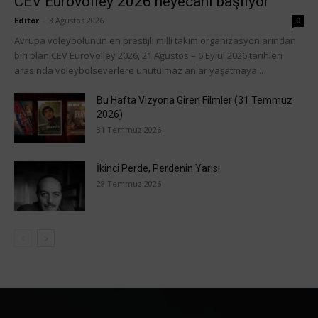
CEV Eurovolley 2026 heyecanı başlıyor
Editör
-
3 Ağustos 2026
0
Avrupa voleybolunun en prestijli milli takım organizasyonlarından
biri olan CEV EuroVolley 2026, 21 Ağustos – 6 Eylül 2026 tarihleri
arasında voleybolseverlere unutulmaz anlar yaşatmaya...
Bu Hafta Vizyona Giren Filmler (31 Temmuz
2026)
31 Temmuz 2026
İkinci Perde, Perdenin Yarısı
28 Temmuz 2026