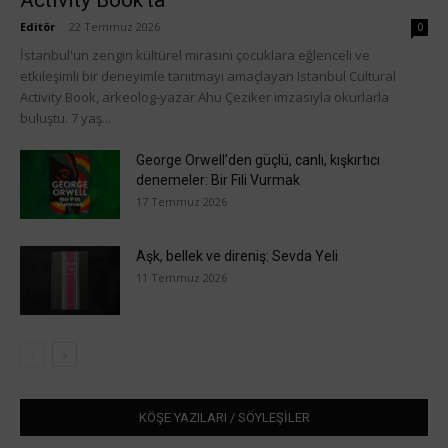
Editör
-
22 Temmuz 2026
0
İstanbul'un zengin kültürel mirasını çocuklara eğlenceli ve
etkileşimli bir deneyimle tanıtmayı amaçlayan Istanbul Cultural
Activity Book, arkeolog-yazar Ahu Çeziker imzasıyla okurlarla
buluştu. 7 yaş...
George Orwell’den güçlü, canlı, kışkırtıcı
denemeler: Bir Fili Vurmak
17 Temmuz 2026
Aşk, bellek ve direniş: Sevda Yeli
11 Temmuz 2026
KÖŞE YAZILARI / SÖYLEŞİLER