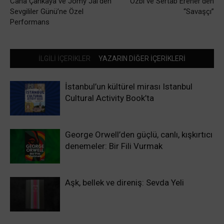
Cana Çankaya ve Jomy Jai’den
Ozbi ve Sertab Erener’den
Sevgililer Günü’ne Özel
“Savaşçı”
Performans
İLGİLİ İÇERİKLER
YAZARIN DİĞER İÇERİKLERİ
İstanbul’un kültürel mirası Istanbul
Cultural Activity Book’ta
George Orwell’den güçlü, canlı, kışkırtıcı
denemeler: Bir Fili Vurmak
Aşk, bellek ve direniş: Sevda Yeli