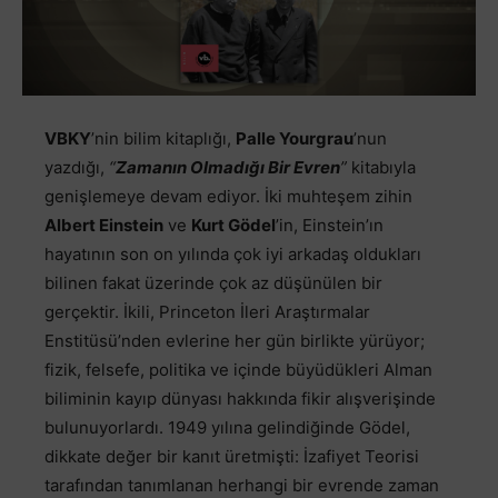
VBKY
’nin bilim kitaplığı,
Palle Yourgrau
’nun
yazdığı,
“
Zamanın Olmadığı Bir Evren
”
kitabıyla
genişlemeye devam ediyor. İki muhteşem zihin
Albert Einstein
ve
Kurt Gödel
’in, Einstein’ın
hayatının son on yılında çok iyi arkadaş oldukları
bilinen fakat üzerinde çok az düşünülen bir
gerçektir. İkili, Princeton İleri Araştırmalar
Enstitüsü’nden evlerine her gün birlikte yürüyor;
fizik, felsefe, politika ve içinde büyüdükleri Alman
biliminin kayıp dünyası hakkında fikir alışverişinde
bulunuyorlardı. 1949 yılına gelindiğinde Gödel,
dikkate değer bir kanıt üretmişti: İzafiyet Teorisi
tarafından tanımlanan herhangi bir evrende zaman