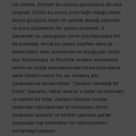
var olamaz. Einstein bu sonucu gönülsüzce de olsa
onayladı. Çünkü bu sonuç onun bağlı olduğu klasik
dünya görüşünü kesin bir şekilde alaşağı ediyordu
ve bunu çürütmenin bir yolunu bulamadı. O
zamandan bu yana geçen yarım yüzyılda başka biri
de bulamadı. Ancak bu çarpıcı keşiften daha da
dikkat çekici olan, sonrasında ne olduğuydu: hiçbir
şey. Kozmologlar ve filozoflar modern entelektüel
tarihin en büyük skandallarından birine imza atarak
sanki Gödel’in kanıtı hiç var olmamış gibi
çalışmalarına devam ettiler. “Zamanın Olmadığı Bir
Evren” kapsamlı, iddialı ama bir o kadar da dokunaklı
ve samimi bir kitap. Zamanın bilimsel modası
tarafından rafa kaldırılan iki muhteşem zihnin
hikâyesini anlatıyor ve birlikte yaptıkları parlak
çalışmaları hak etmedikleri bir bilinmezlikten
kurtarmaya çalışıyor.