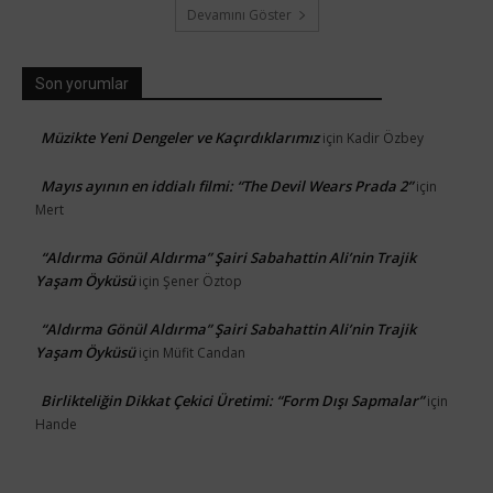
Devamını Göster
Son yorumlar
Müzikte Yeni Dengeler ve Kaçırdıklarımız
için
Kadir Özbey
Mayıs ayının en iddialı filmi: “The Devil Wears Prada 2”
için
Mert
“Aldırma Gönül Aldırma” Şairi Sabahattin Ali’nin Trajik
Yaşam Öyküsü
için
Şener Öztop
“Aldırma Gönül Aldırma” Şairi Sabahattin Ali’nin Trajik
Yaşam Öyküsü
için
Müfit Candan
Birlikteliğin Dikkat Çekici Üretimi: “Form Dışı Sapmalar”
için
Hande