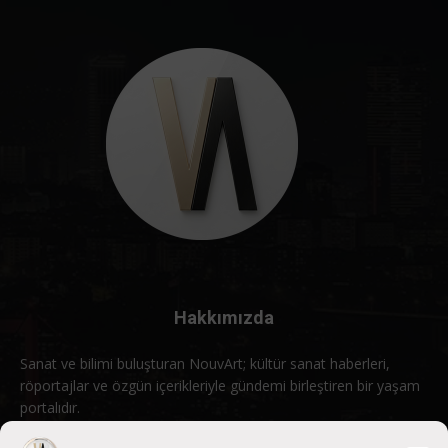
Hakkımızda
Sanat ve bilimi buluşturan NouvArt; kültür sanat haberleri,
röportajlar ve özgün içerikleriyle gündemi birleştiren bir yaşam
portalıdır.