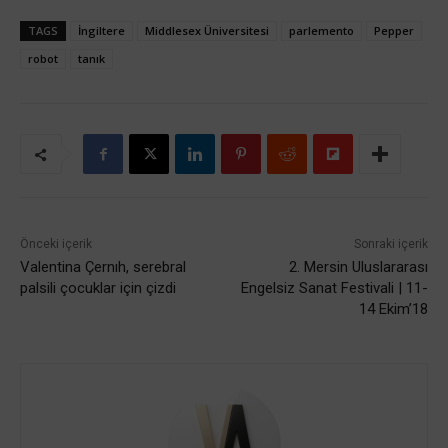
TAGS
İngiltere
Middlesex Üniversitesi
parlemento
Pepper
robot
tanık
Önceki içerik
Sonraki içerik
Valentina Çernıh, serebral
2. Mersin Uluslararası
palsili çocuklar için çizdi
Engelsiz Sanat Festivali | 11-
14 Ekim’18