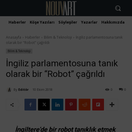
Haberler
Köşe Yazıları
Söyleşiler
Yazarlar
Hakkımızda
İ
Anasayfa
Haberler
Bilim & Teknoloji
İngiliz parlamentosuna tanık
olarak bir "Robot" çağrıldı
Bilim & Teknoloji
İngiliz parlamentosuna tanık
olarak bir “Robot” çağrıldı
By
Editör
10 Ekim 2018
0
0
İngiltere’de bir robot tanıklık etmek