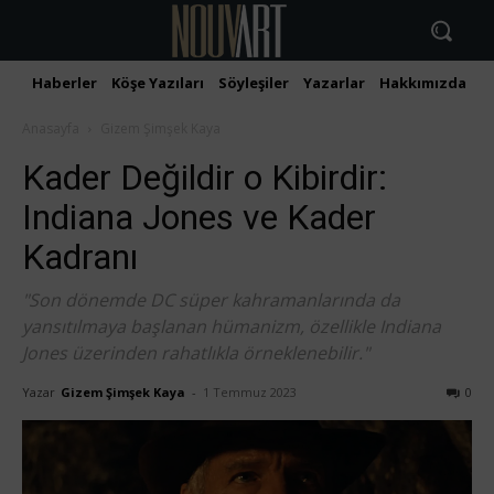
Haberler
Köşe Yazıları
Söyleşiler
Yazarlar
Hakkımızda
İ
Anasayfa
Gizem Şimşek Kaya
Kader Değildir o Kibirdir:
Indiana Jones ve Kader
Kadranı
"Son dönemde DC süper kahramanlarında da
yansıtılmaya başlanan hümanizm, özellikle Indiana
Jones üzerinden rahatlıkla örneklenebilir."
Yazar
Gizem Şimşek Kaya
-
1 Temmuz 2023
0