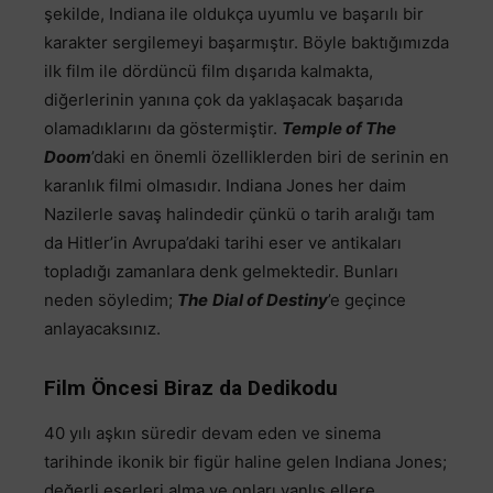
şekilde, Indiana ile oldukça uyumlu ve başarılı bir
karakter sergilemeyi başarmıştır. Böyle baktığımızda
ilk film ile dördüncü film dışarıda kalmakta,
diğerlerinin yanına çok da yaklaşacak başarıda
olamadıklarını da göstermiştir.
Temple of The
Doom
’daki en önemli özelliklerden biri de serinin en
karanlık filmi olmasıdır. Indiana Jones her daim
Nazilerle savaş halindedir çünkü o tarih aralığı tam
da Hitler’in Avrupa’daki tarihi eser ve antikaları
topladığı zamanlara denk gelmektedir. Bunları
neden söyledim;
The
Dial of Destiny
’e geçince
anlayacaksınız.
Film Öncesi Biraz da Dedikodu
40 yılı aşkın süredir devam eden ve sinema
tarihinde ikonik bir figür haline gelen Indiana Jones;
değerli eserleri alma ve onları yanlış ellere