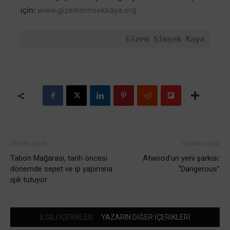
için:
www.gizemsimsekkaya.org
Gizem Şimşek Kaya
Önceki içerik
Sonraki içerik
Tabon Mağarası, tarih öncesi
Atwood’un yeni şarkısı:
dönemde sepet ve ip yapımına
“Dangerous”
ışık tutuyor
İLGİLİ İÇERİKLER
YAZARIN DİĞER İÇERİKLERİ