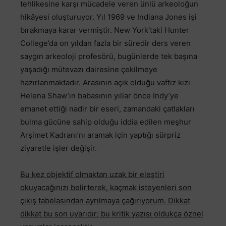
tehlikesine karşı mücadele veren ünlü arkeoloğun
hikâyesi oluşturuyor. Yıl 1969 ve Indiana Jones işi
bırakmaya karar vermiştir. New York’taki Hunter
College’da on yıldan fazla bir süredir ders veren
saygın arkeoloji profesörü, bugünlerde tek başına
yaşadığı mütevazı dairesine çekilmeye
hazırlanmaktadır. Arasının açık olduğu vaftiz kızı
Helena Shaw’ın babasının yıllar önce Indy’ye
emanet ettiği nadir bir eseri, zamandaki çatlakları
bulma gücüne sahip olduğu iddia edilen meşhur
Arşimet Kadranı’nı aramak için yaptığı sürpriz
ziyaretle işler değişir.
Bu kez objektif olmaktan uzak bir eleştiri
okuyacağınızı belirterek, kaçmak isteyenleri son
çıkış tabelasından ayrılmaya çağırıyorum. Dikkat
dikkat bu son uyarıdır; bu kritik yazısı oldukça öznel