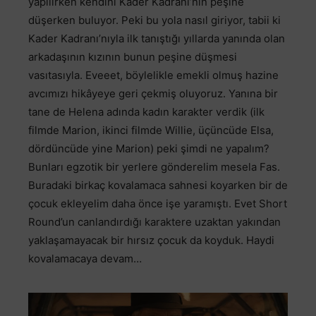
yapılırken kendini Kader Kadranı’nın peşine
düşerken buluyor. Peki bu yola nasıl giriyor, tabii ki
Kader Kadranı’nıyla ilk tanıştığı yıllarda yanında olan
arkadaşının kızının bunun peşine düşmesi
vasıtasıyla. Eveeet, böylelikle emekli olmuş hazine
avcımızı hikâyeye geri çekmiş oluyoruz. Yanına bir
tane de Helena adında kadın karakter verdik (ilk
filmde Marion, ikinci filmde Willie, üçüncüde Elsa,
dördüncüde yine Marion) peki şimdi ne yapalım?
Bunları egzotik bir yerlere gönderelim mesela Fas.
Buradaki birkaç kovalamaca sahnesi koyarken bir de
çocuk ekleyelim daha önce işe yaramıştı. Evet Short
Round’un canlandırdığı karaktere uzaktan yakından
yaklaşamayacak bir hırsız çocuk da koyduk. Haydi
kovalamacaya devam…