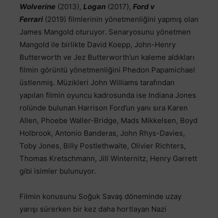
Wolverine
(2013),
Logan
(2017),
Ford v
Ferrari
(2019) filmlerinin yönetmenliğini yapmış olan
James Mangold oturuyor. Senaryosunu yönetmen
Mangold ile birlikte David Koepp, John-Henry
Butterworth ve Jez Butterworth’un kaleme aldıkları
filmin görüntü yönetmenliğini Phedon Papamichael
üstlenmiş. Müzikleri John Williams tarafından
yapılan filmin oyuncu kadrosunda ise Indiana Jones
rolünde bulunan Harrison Ford’un yanı sıra Karen
Allen, Phoebe Waller-Bridge, Mads Mikkelsen, Boyd
Holbrook, Antonio Banderas, John Rhys-Davies,
Toby Jones, Billy Postlethwaite, Olivier Richters,
Thomas Kretschmann, Jill Winternitz, Henry Garrett
gibi isimler bulunuyor.
Filmin konusunu Soğuk Savaş döneminde uzay
yarışı sürerken bir kez daha hortlayan Nazi