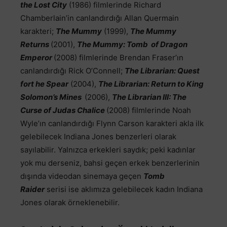
the Lost City
(1986) filmlerinde Richard
Chamberlain’in canlandırdığı Allan Quermain
karakteri;
The Mummy
(1999),
The Mummy
Returns
(2001),
The Mummy: Tomb of Dragon
Emperor
(2008) filmlerinde Brendan Fraser’ın
canlandırdığı Rick O’Connell;
The Librarian: Quest
fort he Spear
(2004),
The Librarian: Return to King
Solomon’s Mines
(2006),
The Librarian III: The
Curse of Judas Chalice
(2008) filmlerinde Noah
Wyle’ın canlandırdığı Flynn Carson karakteri akla ilk
gelebilecek Indiana Jones benzerleri olarak
sayılabilir. Yalnızca erkekleri saydık; peki kadınlar
yok mu derseniz, bahsi geçen erkek benzerlerinin
dışında videodan sinemaya geçen
Tomb
Raider
serisi ise aklımıza gelebilecek kadın Indiana
Jones olarak örneklenebilir.