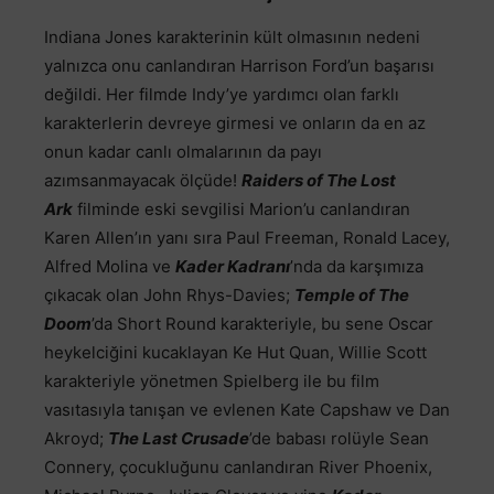
Indiana Jones karakterinin kült olmasının nedeni
yalnızca onu canlandıran Harrison Ford’un başarısı
değildi. Her filmde Indy’ye yardımcı olan farklı
karakterlerin devreye girmesi ve onların da en az
onun kadar canlı olmalarının da payı
azımsanmayacak ölçüde!
Raiders of The Lost
Ark
filminde eski sevgilisi Marion’u canlandıran
Karen Allen’ın yanı sıra Paul Freeman, Ronald Lacey,
Alfred Molina ve
Kader Kadranı
’nda da karşımıza
çıkacak olan John Rhys-Davies;
Temple of The
Doom
’da Short Round karakteriyle, bu sene Oscar
heykelciğini kucaklayan Ke Hut Quan, Willie Scott
karakteriyle yönetmen Spielberg ile bu film
vasıtasıyla tanışan ve evlenen Kate Capshaw ve Dan
Akroyd;
The Last Crusade
’de babası rolüyle Sean
Connery, çocukluğunu canlandıran River Phoenix,