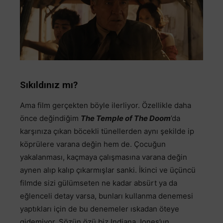
Sıkıldınız mı?
Ama film gerçekten böyle ilerliyor. Özellikle daha
önce değindiğim
The Temple of The Doom
’da
karşınıza çıkan böcekli tünellerden aynı şekilde ip
köprülere varana değin hem de. Çocuğun
yakalanması, kaçmaya çalışmasına varana değin
aynen alıp kalıp çıkarmışlar sanki. İkinci ve üçüncü
filmde sizi gülümseten ne kadar absürt ya da
eğlenceli detay varsa, bunları kullanma denemesi
yaptıkları için de bu denemeler ıskadan öteye
gidemiyor. Sözün özü biz Indiana Jones’un