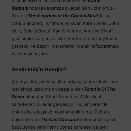
Michael Byrne, Julian Glover ve yine
Kader
Kadranı
’nda da karşımıza çıkacak olan John Rhys-
Davies;
The Kingdom of the Crystal Skull
’da ise
Cate Blanchett, ilk filmde oynayan Karen Allen, John
Hurt, Shia LaBeouf, Ray Winstone, Andrew Divoff
gibi isimler karşımıza çıktı. Her biri en az Indy kadar
gerçekçi ve başarılı karakterler olarak hafızalarımıza
kazınmayı başardı.
Senin Indy’n Hangisi?
Şimdiye dek çekilmiş olan Indiana Jones filmlerinin
içerisinde uzak ara en başarılı olan
Temple Of The
Doom
olmuştur. Short Round ve Willie Scott
karakterleri o kadar gerçekçidir ki, bir yerlerde
onlarla karşılaşacağınıza inanabilirsiniz. Üçüncü
bölümde yani
The Last Crusade
’de karşımıza çıkan
baba Jones yani Henry Jones karakteri de aynı