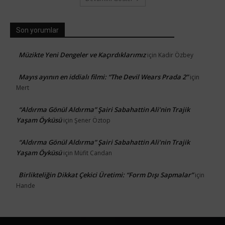
Son yorumlar
Müzikte Yeni Dengeler ve Kaçırdıklarımız
için
Kadir Özbey
Mayıs ayının en iddialı filmi: “The Devil Wears Prada 2”
için
Mert
“Aldırma Gönül Aldırma” Şairi Sabahattin Ali’nin Trajik
Yaşam Öyküsü
için
Şener Öztop
“Aldırma Gönül Aldırma” Şairi Sabahattin Ali’nin Trajik
Yaşam Öyküsü
için
Müfit Candan
Birlikteliğin Dikkat Çekici Üretimi: “Form Dışı Sapmalar”
için
Hande