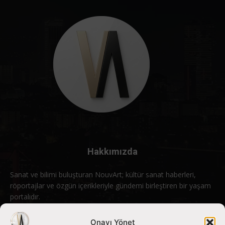
Hakkımızda
Sanat ve bilimi buluşturan NouvArt; kültür sanat haberleri,
röportajlar ve özgün içerikleriyle gündemi birleştiren bir yaşam
portalıdır.
Bizimle iletişime geçin:
info@nouvart.net
Onayı Yönet