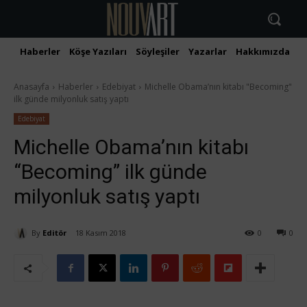
Haberler
Köşe Yazıları
Söyleşiler
Yazarlar
Hakkımızda
İ
Anasayfa
Haberler
Edebiyat
Michelle Obama’nın kitabı "Becoming"
ilk günde milyonluk satış yaptı
Edebiyat
Michelle Obama’nın kitabı
“Becoming” ilk günde
milyonluk satış yaptı
By
Editör
18 Kasım 2018
0
0