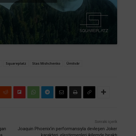
Squareplatz
Stas Mishchenko
Ümitvâr
Sonraki içerik
fgan
Joaquin Phoenix’in performansıyla devleşen Joker
da
karakteri, eleştirmenleri ikilemde bıraktı