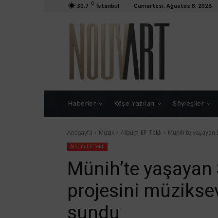
C
30.7
İstanbul
Cumartesi, Ağustos 8, 2026
Haberler
Köşe Yazıları
Söyleşiler
Anasayfa
Müzik
Albüm-EP-Tekli
Münih'te yaşayan S
Albüm-EP-Tekli
Münih’te yaşayan S
projesini müzikse
sundu