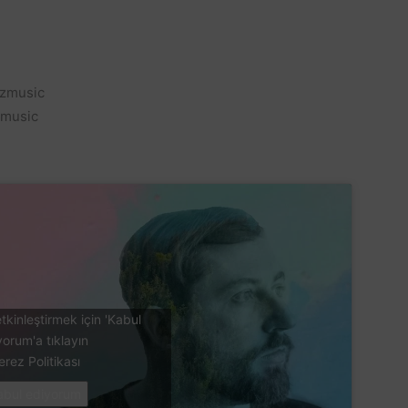
tzmusic
zmusic
tkinleştirmek için 'Kabul
yorum'a tıklayın
erez Politikası
abul ediyorum