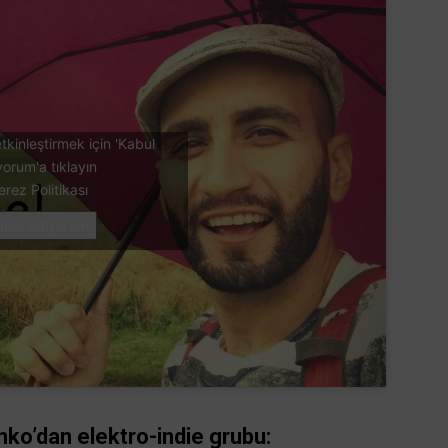
tkinleştirmek için 'Kabul
yorum'a tıklayın
erez Politikası
abul ediyorum
ko’dan elektro-indie grubu: