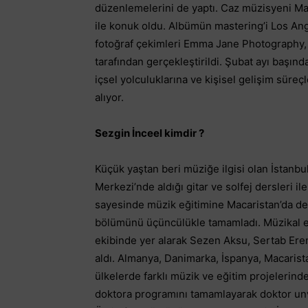
düzenlemelerini de yaptı. Caz müzisyeni Man
ile konuk oldu. Albümün mastering’i Los Ange
fotoğraf çekimleri Emma Jane Photography, g
tarafından gerçekleştirildi. Şubat ayı başında
içsel yolculuklarına ve kişisel gelişim süre
alıyor.
Sezgin İnceel kimdir ?
Küçük yaştan beri müziğe ilgisi olan İstan
Merkezi’nde aldığı gitar ve solfej dersleri il
sayesinde müzik eğitimine Macaristan’da de
bölümünü üçüncülükle tamamladı. Müzikal e
ekibinde yer alarak Sezen Aksu, Sertab Eren
aldı. Almanya, Danimarka, İspanya, Macarist
ülkelerde farklı müzik ve eğitim projelerin
doktora programını tamamlayarak doktor unvanı