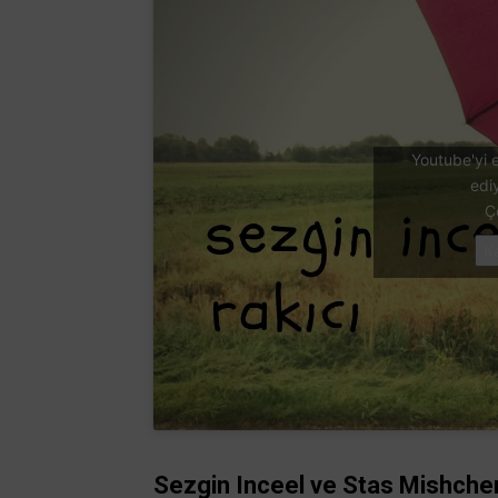
Youtube'yi e
edi
Ç
K
Sezgin Inceel ve Stas Mishchen