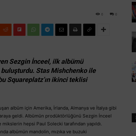
0
0
n Sezgin İnceel, ilk albümü
le buluşturdu. Stas Mishchenko ile
bu Squareplatz’ın ikinci teklisi
uşan albüm için Amerika, İrlanda, Almanya ve İtalya gibi
r araya geldi. Albümün prodüktörlüğünü Sezgin İnceel
 mikslerin hepsi Paul Solecki tarafından yapıldı.
anda albümün mandolin, mızıka ve buzuki