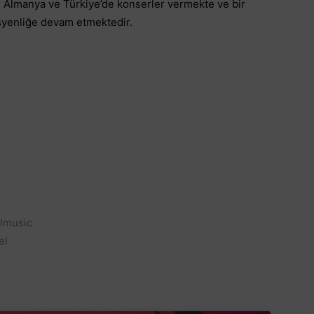
 Almanya ve Türkiye’de konserler vermekte ve bir
isyenliğe devam etmektedir.
lmusic
el