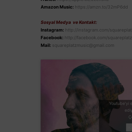
Amazon Music:
https://amzn.to/32mP6dd
Sosyal Medya ve Kontakt:
Instagram:
http://instagram.com/squarepla
Facebook:
http://facebook.com/squareplat
Mail:
squareplatzmusic@gmail.com
Youtube'yi e
edi
Ç
K