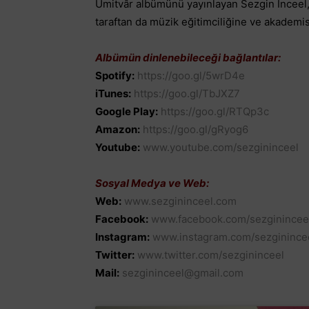
Ümitvâr albümünü yayınlayan Sezgin İnceel,
taraftan da müzik eğitimciliğine ve akadem
Albümün dinlenebileceği bağlantılar:
Spotify:
https://goo.gl/5wrD4e
iTunes:
https://goo.gl/TbJXZ7
Google Play:
https://goo.gl/RTQp3c
Amazon:
https://goo.gl/gRyog6
Youtube:
www.youtube.com/sezgininceel
Sosyal Medya ve Web:
Web:
www.sezgininceel.com
Facebook:
www.facebook.com/sezginincee
Instagram:
www.instagram.com/sezginince
Twitter:
www.twitter.com/sezgininceel
Mail:
sezgininceel@gmail.com