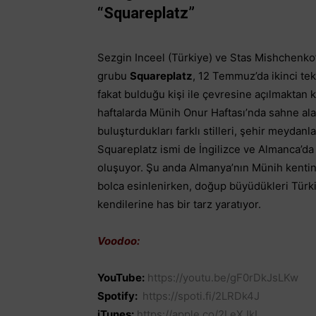
“Squareplatz”
Sezgin Inceel (Türkiye) ve Stas Mishchenko
grubu
Squareplatz
, 12 Temmuz’da ikinci tek
fakat bulduğu kişi ile çevresine açılmaktan k
haftalarda Münih Onur Haftası’nda sahne ala
buluşturdukları farklı stilleri, şehir meydanl
Squareplatz ismi de İngilizce ve Almanca’da
oluşuyor. Şu anda Almanya’nın Münih kentind
bolca esinlenirken, doğup büyüdükleri Türk
kendilerine has bir tarz yaratıyor.
Voodoo:
YouTube:
https://youtu.be/gF0rDkJsLKw
Spotify:
https://spoti.fi/2LRDk4J
iTunes:
https://apple.co/2LeXJkL