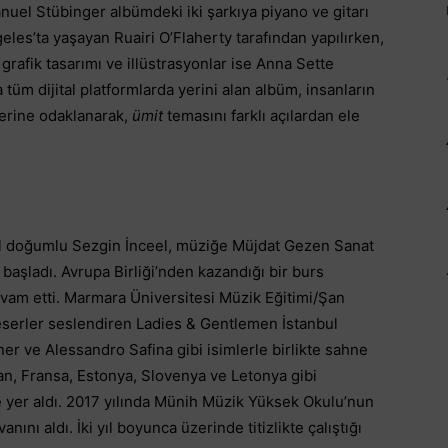
uel Stübinger albümdeki iki şarkıya piyano ve gitarı
les’ta yaşayan Ruairi O’Flaherty tarafından yapılırken,
rafik tasarımı ve illüstrasyonlar ise Anna Sette
 tüm dijital platformlarda yerini alan albüm, insanların
çlerine odaklanarak,
ümit
temasını farklı açılardan ele
bul doğumlu Sezgin İnceel, müziğe Müjdat Gezen Sanat
e başladı. Avrupa Birliği’nden kazandığı bir burs
vam etti. Marmara Üniversitesi Müzik Eğitimi/Şan
serler seslendiren Ladies & Gentlemen İstanbul
er ve Alessandro Safina gibi isimlerle birlikte sahne
an, Fransa, Estonya, Slovenya ve Letonya gibi
de yer aldı. 2017 yılında Münih Müzik Yüksek Okulu’nun
nı aldı. İki yıl boyunca üzerinde titizlikte çalıştığı