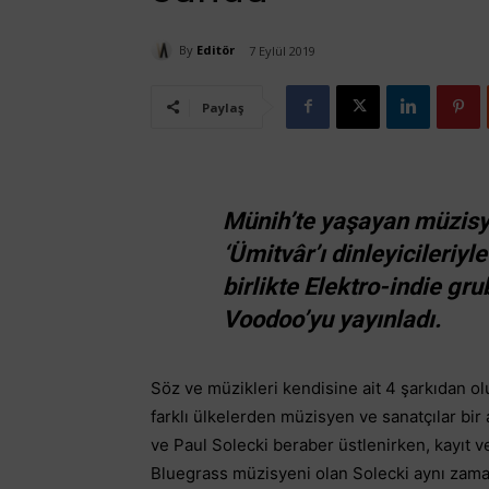
By
Editör
7 Eylül 2019
Paylaş
Münih’te yaşayan müzisye
‘Ümitvâr’ı dinleyicileriy
birlikte Elektro-indie gru
Voodoo’yu yayınladı.
Söz ve müzikleri kendisine ait 4 şarkıdan ol
farklı ülkelerden müzisyen ve sanatçılar bi
ve Paul Solecki beraber üstlenirken, kayıt ve
Bluegrass müzisyeni olan Solecki aynı zam