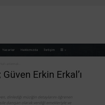
Yazarlar
Hakkımızda
İletişim
rkal’ı anlatmak…
 Güven Erkin Erkal’ı
n, dinlediği müziğin detaylarını öğrenen
sile danışan olarak verdiği emekleriyle ve