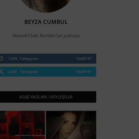
BEYZA CUMBUL
NouvArt'taki Koridor'un yolcusu
1,019
Takipçiler
TAKIP ET
2,025
Takipçiler
TAKIP ET
KÖŞE YAZILARI / SÖYLEŞİLER