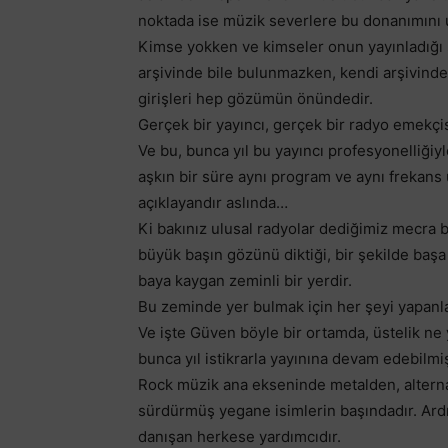
noktada ise müzik severlere bu donanımını ul
Kimse yokken ve kimseler onun yayınladığı ş
arşivinde bile bulunmazken, kendi arşivinden
girişleri hep gözümün önündedir.
Gerçek bir yayıncı, gerçek bir radyo emekç
Ve bu, bunca yıl bu yayıncı profesyonelliği
aşkın bir süre aynı program ve aynı frekans
açıklayandır aslında…
Ki bakınız ulusal radyolar dediğimiz mecra bi
büyük başın gözünü diktiği, bir şekilde başa
baya kaygan zeminli bir yerdir.
Bu zeminde yer bulmak için her şeyi yapanl
Ve işte Güven böyle bir ortamda, üstelik 
bunca yıl istikrarla yayınına devam edebilmi
Rock müzik ana ekseninde metalden, alterna
sürdürmüş yegane isimlerin başındadır. Ardı
danışan herkese yardımcıdır.