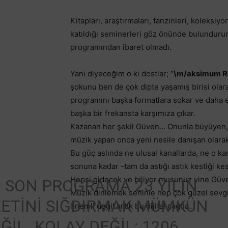
Kitapları, araştırmaları, fanzinleri, koleksiy
katıldığı seminerleri göz önünde bulundurur
programından ibaret olmadı.
Yani diyeceğim o ki dostlar; “
\m/aksimum R
şokunu ben de çok dipte yaşamış birisi ola
programını başka formatlara sokar ve daha et
başka bir frekansta karşımıza çıkar.
Kazanan her şekil Güven… Onunla büyüyen, di
müzik yapan onca yeni nesile danışan olara
Bu güç aslında ne ulusal kanallarda, ne o k
sonuna kadar -tam da astığı astık kestiği kes
Hepsi gidecek ve biliyor musunuz yine Güve
 SON PROGRAMA 23 YILIN
Müzik dinlemek seninle hep çok güzel sevgi
ETINI SIĞDIRMAK MÜMKÜN
önemli değil artık bu dijital çağda…
ĞIL. KOLAY DEĞIL; 1206