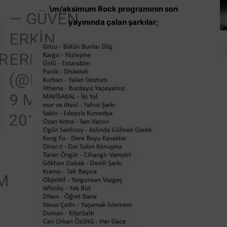
\m/aksimum Rock programının son
E
— GÜVEN
yayınında çalan şarkılar;
ERKIN
R
ERKAL
(@ROKERR)
9 MART
2019
M