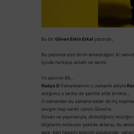
Bu bir
Güven Erkin Erkal
yazısıdır;
Bu yazımda size birini anlatacağım: Ki aslınd
içinde herkese anlattı ve tanıttı.
Yıl sanırım 96…
Radyo D
frekanslarının o zamanki adıyla
Ra
aldığımız o tarihe de şahitlik ettik birlikte…
O zamandan bu zamana kadar da hiç kopmadığ
sevgim hep vardır canım Güven’e.
Güven ve yayınlarıyla, dinlediğimiz müziğin 
bilgilerini mütevazı şekilde aktarışı, bu al
asla -ben hepsini bilenim üslubunda- yans