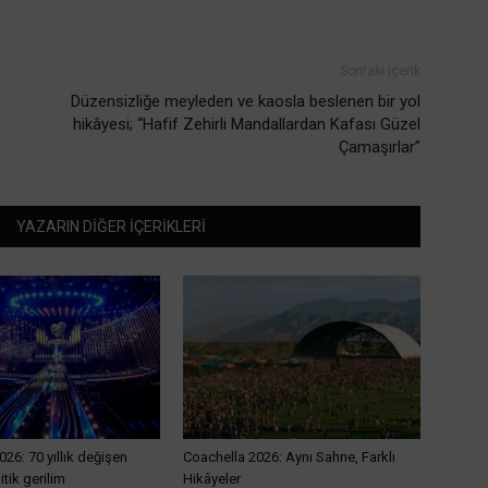
Sonraki içerik
Düzensizliğe meyleden ve kaosla beslenen bir yol
hikâyesi; “Hafif Zehirli Mandallardan Kafası Güzel
Çamaşırlar”
YAZARIN DİĞER İÇERİKLERİ
026: 70 yıllık değişen
Coachella 2026: Aynı Sahne, Farklı
itik gerilim
Hikâyeler