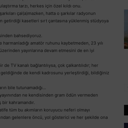
aştırma tarzı, herkes için özel kıldı onu.
arkıları çal(a)mazken, hatta o şarkılar radyonun
 getirdiği kasetleri sırt çantasına yüklenmiş stüdyoya
isinden bahsediyoruz.
yle harmanladığı amatör ruhunu kaybetmeden, 23 yılı
 üzerinden yayınlarına devam etmesini de en iyi
r de TV kanalı bağlantılıysa, çok çalkantılıdır; her
 geldiğinde de kendi kadrosunu yerleştirdiği, bildiğiniz
arın bile tutunamadığı…
ne yayınından ne kendisinden gram ödün vermeden
ş bir kahramandır.
tife tüm bu akımların koruyucu neferi olmayı
ndan gelenlere öncü, yol gösterici ve her şekilde ona