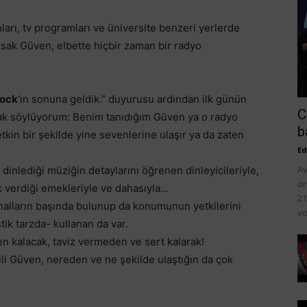
onları, tv programları ve üniversite benzeri yerlerde
sak Güven, elbette hiçbir zaman bir radyo
ock
‘ın sonuna geldik.” duyurusu ardından ilk günün
C
rak söylüyorum: Benim tanıdığım Güven ya o radyo
b
kin bir şekilde yine sevenlerine ulaşır ya da zaten
Ed
Av
nlediği müziğin detaylarını öğrenen dinleyicileriyle,
or
k verdiği emekleriyle ve dahasıyla…
21
analların başında bulunup da konumunun yetkilerini
vo
tik tarzda- kullanan da var.
n kalacak, taviz vermeden ve sert kalarak!
li Güven, nereden ve ne şekilde ulaştığın da çok