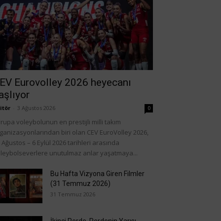
EV Eurovolley 2026 heyecanı
aşlıyor
itör
-
3 Ağustos 2026
0
rupa voleybolunun en prestijli milli takım
ganizasyonlarından biri olan CEV EuroVolley 2026,
 Ağustos – 6 Eylül 2026 tarihleri arasında
leybolseverlere unutulmaz anlar yaşatmaya...
Bu Hafta Vizyona Giren Filmler
(31 Temmuz 2026)
31 Temmuz 2026
İkinci Perde, Perdenin Yarısı