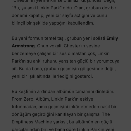
“Chester’ın yerine kimse olamaz” düşüncesi değil,
“Bu, şu anki Linkin Park” oldu. O an, grubun dev bir
dönemi kapatıp, yeni bir sayfa açtığını ve bunu
bilinçli bir şekilde yaptığını kabullendim.
Bu yeni formun temel taşı, grubun yeni solisti
Emily
Armstrong
. Onun vokali, Chester’ın sesine
benzemeye çalışan bir ses olmaktan çok, Linkin
Park’ın şu anki ruhunu yansıtan güçlü bir yorumcuya
ait. Bu da bana, grubun geçmişin gölgesinde değil,
yeni bir ışık altında ilerlediğini gösterdi.
Bu keşfimin ardından albümün tamamını dinledim:
From Zero. Albüm, Linkin Park’ın eskiye
tutunmadan, ama geçmişini inkâr etmeden nasıl bir
dönüşüm geçirdiğini kanıtlayan bir çalışma. The
Emptiness Machine şarkısı, bu albümün en güçlü
parçalarından biri ve bana göre Linkin Park’ın yeni