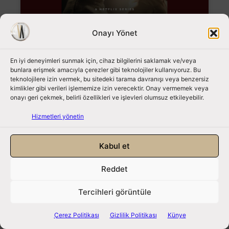
Onayı Yönet
En iyi deneyimleri sunmak için, cihaz bilgilerini saklamak ve/veya
PERFUME
bunlara erişmek amacıyla çerezler gibi teknolojiler kullanıyoruz. Bu
teknolojilere izin vermek, bu sitedeki tarama davranışı veya benzersiz
kimlikler gibi verileri işlememize izin verecektir. Onay vermemek veya
onayı geri çekmek, belirli özellikleri ve işlevleri olumsuz etkileyebilir.
Hizmetleri yönetin
Zeynep Casalini "Uzak
Kabul et
Selamlar" ile ruhumuzu
Reddet
selamlıyor
Tercihleri görüntüle
Zeynep Casalini
ile
Sanat Okur
için
gerçekleştirdiğim söyleşide, onun müziğe ve sanata
Çerez Politikası
Gizlilik Politikası
Künye
bakış açısını yakından anlama fırsatım olmuştu.