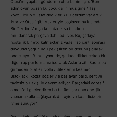
Ötesi’ne yapılan gönderme oldu benim için. ‘Benim
adım oyun bozan bu çocukların müziğine / Taş
koydu içirip o üstat dedikleri / Bir derdim var artık
‘Mor ve Ötesi’ gibi’ sözleriyle başlayan bu kısımda,
Bir Derdim Var şarkısından kısa bir alıntı
mırıldanarak parçaya dahil ediliyor. Bu, şarkıya
nostaljik bir etki katmaktan ziyade, rap partı sonrası
duygusal yoğunluğu pekiştiren bir dokunuş olarak
öne çıkıyor. Bunun yanında, şarkıda dikkat çeken bir
diğer rap performansı ise Ufuk Aslan’a ait. ‘Bad tribe
girmeden biletleri yolla / Bileklerini kesmedi
Blackjack’i kozla’ sözleriyle başlayan partı, sert ve
tavizsiz bir akış ile devam ediyor. Parçadaki agresif
atmosferi güçlendiren bu bölüm, şarkının enerjik
yapısına katkı sağlayarak dinleyiciye kesintisiz bir
ivme sunuyor.”
Rap’in keko müziği olarak algılanmasının karşısında,