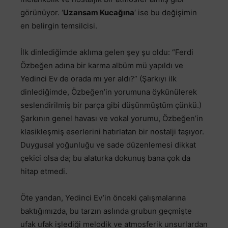
görünüyor. ‘
Uzansam Kucağına
‘ ise bu değişimin
en belirgin temsilcisi.
İlk dinlediğimde aklıma gelen şey şu oldu: “Ferdi
Özbeğen adına bir karma albüm mü yapıldı ve
Yedinci Ev de orada mı yer aldı?” (Şarkıyı ilk
dinlediğimde, Özbeğen’in yorumuna öykünülerek
seslendirilmiş bir parça gibi düşünmüştüm çünkü.)
Şarkının genel havası ve vokal yorumu, Özbeğen’in
klasikleşmiş eserlerini hatırlatan bir nostalji taşıyor.
Duygusal yoğunluğu ve sade düzenlemesi dikkat
çekici olsa da; bu alaturka dokunuş bana çok da
hitap etmedi.
Öte yandan, Yedinci Ev’in önceki çalışmalarına
baktığımızda, bu tarzın aslında grubun geçmişte
ufak ufak işlediği melodik ve atmosferik unsurlardan