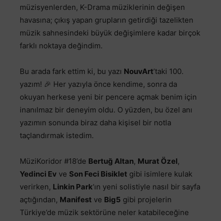
müzisyenlerden, K-Drama müziklerinin değişen
havasına; çıkış yapan grupların getirdiği tazelikten
müzik sahnesindeki büyük değişimlere kadar birçok
farklı noktaya değindim.
Bu arada fark ettim ki, bu yazı
NouvArt
’taki 100.
yazım! 🎉 Her yazıyla önce kendime, sonra da
okuyan herkese yeni bir pencere açmak benim için
inanılmaz bir deneyim oldu. O yüzden, bu özel anı
yazımın sonunda biraz daha kişisel bir notla
taçlandırmak istedim.
MüziKoridor #18’de
Bertuğ Altan
,
Murat Özel
,
Yedinci Ev
ve
Son Feci Bisiklet
gibi isimlere kulak
verirken,
Linkin Park
‘ın yeni solistiyle nasıl bir sayfa
açtığından,
Manifest
ve
Big5
gibi projelerin
Türkiye’de müzik sektörüne neler katabileceğine