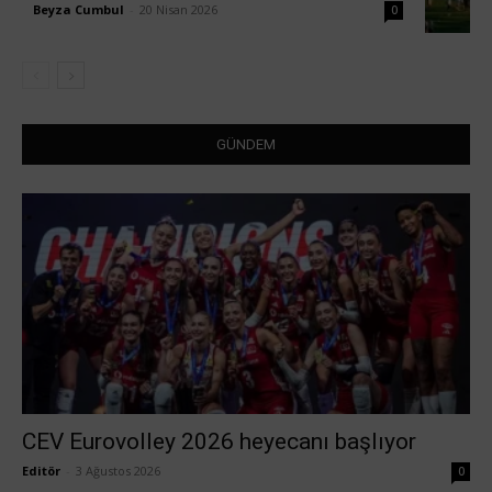
Beyza Cumbul
-
20 Nisan 2026
0
GÜNDEM
CEV Eurovolley 2026 heyecanı başlıyor
Editör
-
3 Ağustos 2026
0