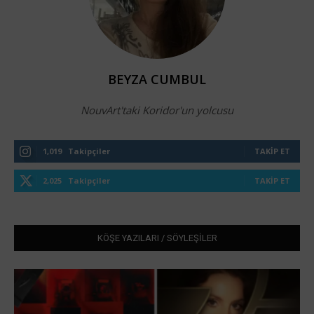
BEYZA CUMBUL
NouvArt'taki Koridor'un yolcusu
1,019
Takipçiler
TAKIP ET
2,025
Takipçiler
TAKIP ET
KÖŞE YAZILARI / SÖYLEŞİLER