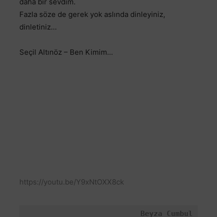
daha bir sevdim.
Fazla söze de gerek yok aslında dinleyiniz,
dinletiniz…
Seçil Altınöz – Ben Kimim…
https://youtu.be/Y9xNtOXX8ck
Beyza Cumbul