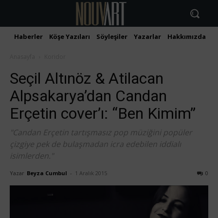
Haberler
Köşe Yazıları
Söyleşiler
Yazarlar
Hakkımızda
İ
Anasayfa
Koridor
Seçil Altınöz & Atilacan
Alpsakarya’dan Candan
Erçetin cover’ı: “Ben Kimim”
"Candan Erçetin tartışmasız pop müziğini popüler
çizgiye pek de bulaşmadan icra edebilen iddialı
isimlerden."
Yazar
Beyza Cumbul
-
1 Aralık 2015
0