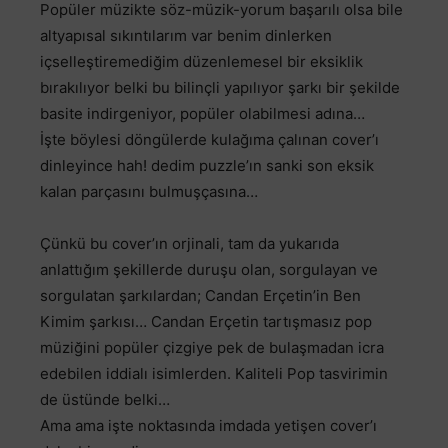
Popüler müzikte söz-müzik-yorum başarılı olsa bile
altyapısal sıkıntılarım var benim dinlerken
içselleştiremediğim düzenlemesel bir eksiklik
bırakılıyor belki bu bilinçli yapılıyor şarkı bir şekilde
basite indirgeniyor, popüler olabilmesi adına…
İşte böylesi döngülerde kulağıma çalınan cover’ı
dinleyince hah! dedim puzzle’ın sanki son eksik
kalan parçasını bulmuşçasına…
Çünkü bu cover’ın orjinali, tam da yukarıda
anlattığım şekillerde duruşu olan, sorgulayan ve
sorgulatan şarkılardan; Candan Erçetin’in Ben
Kimim şarkısı… Candan Erçetin tartışmasız pop
müziğini popüler çizgiye pek de bulaşmadan icra
edebilen iddialı isimlerden. Kaliteli Pop tasvirimin
de üstünde belki…
Ama ama işte noktasında imdada yetişen cover’ı