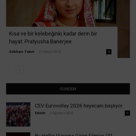
Kısa ve bir kelebeğinki kadar derin bir
hayat: Pratyusha Banerjee
Gökhan Toker
-
27 Mayıs 2026
0
GÜNDEM
CEV Eurovolley 2026 heyecanı başlıyor
Editör
-
3 Ağustos 2026
0
Bu Hafta Vizyona Giren Filmler (31