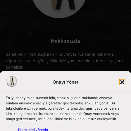
Hakkımızda
Sanat ve bilimi buluşturan NouvArt; kültür sanat haberleri,
röportajlar ve özgün içerikleriyle gündemi birleştiren bir yaşam
portalıdır.
Bizimle iletişime geçin:
info@nouvart.net
Onayı Yönet
En iyi deneyimleri sunmak için, cihaz bilgilerini saklamak ve/veya
Bizi Takip Edin
bunlara erişmek amacıyla çerezler gibi teknolojiler kullanıyoruz. Bu
teknolojilere izin vermek, bu sitedeki tarama davranışı veya benzersiz
kimlikler gibi verileri işlememize izin verecektir. Onay vermemek veya
onayı geri çekmek, belirli özellikleri ve işlevleri olumsuz etkileyebilir.
Hizmetleri yönetin