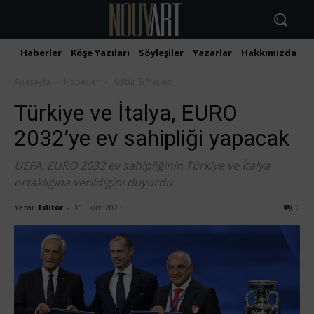
Haberler
Köşe Yazıları
Söyleşiler
Yazarlar
Hakkımızda
İ
Anasayfa
Haberler
Kültür & Yaşam
Türkiye ve İtalya, EURO
2032’ye ev sahipliği yapacak
UEFA, EURO 2032 ev sahipliğinin Türkiye ve İtalya
ortaklığına verildiğini duyurdu.
Yazar
Editör
-
11 Ekim 2023
0