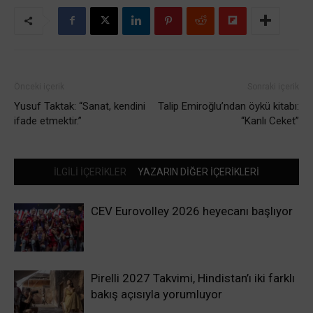
Önceki içerik
Sonraki içerik
Yusuf Taktak: “Sanat, kendini
Talip Emiroğlu’ndan öykü kitabı:
ifade etmektir.”
“Kanlı Ceket”
İLGİLİ İÇERİKLER
YAZARIN DİĞER İÇERİKLERİ
CEV Eurovolley 2026 heyecanı başlıyor
Pirelli 2027 Takvimi, Hindistan’ı iki farklı
bakış açısıyla yorumluyor