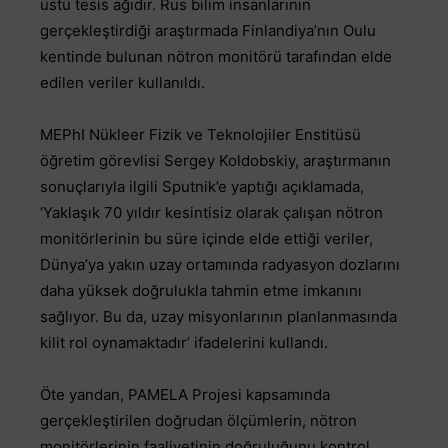
üstü tesis ağıdır. Rus bilim insanlarının
gerçekleştirdiği araştırmada Finlandiya’nın Oulu
kentinde bulunan nötron monitörü tarafından elde
edilen veriler kullanıldı.
MEPhI Nükleer Fizik ve Teknolojiler Enstitüsü
öğretim görevlisi Sergey Koldobskiy, araştırmanın
sonuçlarıyla ilgili Sputnik’e yaptığı açıklamada,
‘Yaklaşık 70 yıldır kesintisiz olarak çalışan nötron
monitörlerinin bu süre içinde elde ettiği veriler,
Dünya’ya yakın uzay ortamında radyasyon dozlarını
daha yüksek doğrulukla tahmin etme imkanını
sağlıyor. Bu da, uzay misyonlarının planlanmasında
kilit rol oynamaktadır’ ifadelerini kullandı.
Öte yandan, PAMELA Projesi kapsamında
gerçekleştirilen doğrudan ölçümlerin, nötron
monitörlerinin faaliyetinin doğruluğunu kontrol