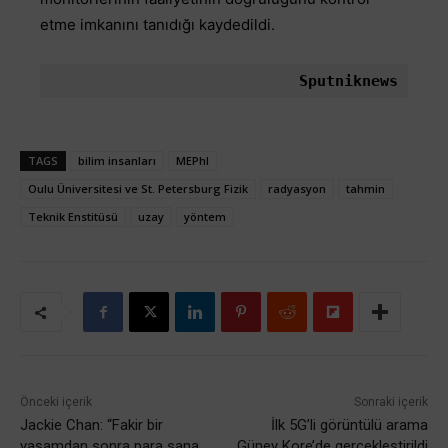
etme imkanını tanıdığı kaydedildi.
Sputniknews
TAGS
bilim insanları
MEPhI
Oulu Üniversitesi ve St. Petersburg Fizik
radyasyon
tahmin
Teknik Enstitüsü
uzay
yöntem
Önceki içerik
Sonraki içerik
Jackie Chan: “Fakir bir
İlk 5G’li görüntülü arama
yaşamdan sonra para sana
Güney Kore’de gerçekleştirildi