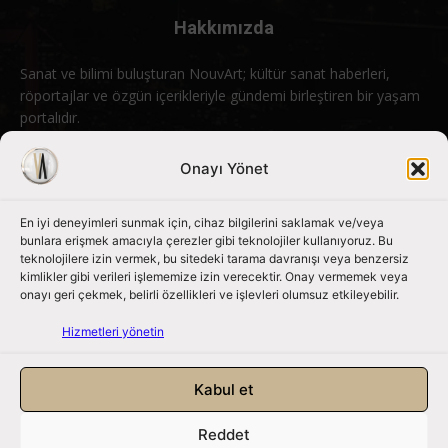
Hakkımızda
Sanat ve bilimi buluşturan NouvArt; kültür sanat haberleri,
röportajlar ve özgün içerikleriyle gündemi birleştiren bir yaşam
portalıdır.
Bizimle iletişime geçin:
info@nouvart.net
Onayı Yönet
En iyi deneyimleri sunmak için, cihaz bilgilerini saklamak ve/veya
Bizi Takip Edin
bunlara erişmek amacıyla çerezler gibi teknolojiler kullanıyoruz. Bu
teknolojilere izin vermek, bu sitedeki tarama davranışı veya benzersiz
kimlikler gibi verileri işlememize izin verecektir. Onay vermemek veya
onayı geri çekmek, belirli özellikleri ve işlevleri olumsuz etkileyebilir.
Hizmetleri yönetin
Kabul et
Reddet