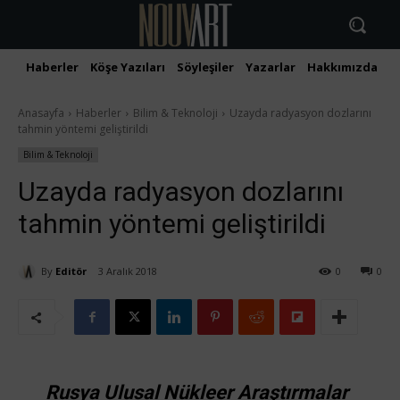
Haberler
Köşe Yazıları
Söyleşiler
Yazarlar
Hakkımızda
İ
Anasayfa
Haberler
Bilim & Teknoloji
Uzayda radyasyon dozlarını
tahmin yöntemi geliştirildi
Bilim & Teknoloji
Uzayda radyasyon dozlarını
tahmin yöntemi geliştirildi
By
Editör
3 Aralık 2018
0
0
Rusya Ulusal Nükleer Araştırmalar