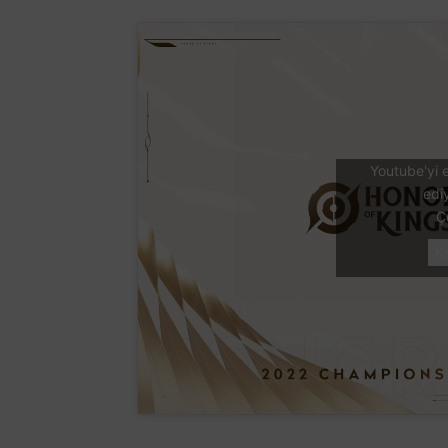
Youtube'yi e
edi
Ç
K