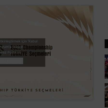
tkinleştirmek için 'Kabul
yorum'a tıklayın
erez Politikası
abul ediyorum