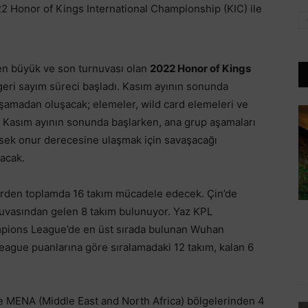
22 Honor of Kings International Championship (KIC) ile
en büyük ve son turnuvası olan
2022 Honor of Kings
geri sayım süreci başladı. Kasım ayının sonunda
aşamadan oluşacak; elemeler, wild card elemeleri ve
i Kasım ayının sonunda başlarken, ana grup aşamaları
üksek onur derecesine ulaşmak için savaşacağı
lacak.
lerden toplamda 16 takım mücadele edecek. Çin’de
nuvasından gelen 8 takım bulunuyor. Yaz KPL
pions League’de en üst sırada bulunan Wuhan
eague puanlarına göre sıralamadaki 12 takım, kalan 6
ve MENA (Middle East and North Africa) bölgelerinden 4