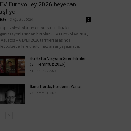
EV Eurovolley 2026 heyecanı
aşlıyor
itör
-
3 Ağustos 2026
0
rupa voleybolunun en prestijli milli takım
ganizasyonlarından biri olan CEV EuroVolley 2026,
 Ağustos – 6 Eylül 2026 tarihleri arasında
leybolseverlere unutulmaz anlar yaşatmaya...
Bu Hafta Vizyona Giren Filmler
(31 Temmuz 2026)
31 Temmuz 2026
İkinci Perde, Perdenin Yarısı
28 Temmuz 2026