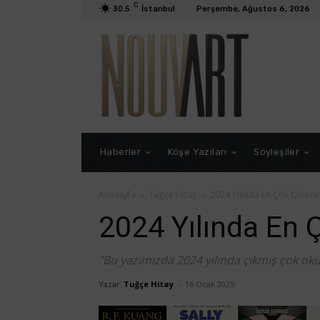
C
30.5
İstanbul
Perşembe, Ağustos 6, 2026
Haberler
Köşe Yazıları
Söyleşiler
Anasayfa
Tuğçe Hitay
2024 Yılında En Çok Okunan
2024 Yılında En 
"Bu yazımızda 2024 yılında çıkmış çok okuna
Yazar
Tuğçe Hitay
-
16 Ocak 2025