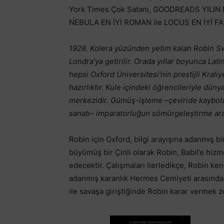
York Times Çok Satanı, GOODREADS YILIN E
NEBULA EN İYİ ROMAN ile LOCUS EN İYİ F
1928. Kolera yüzünden yetim kalan Robin Sw
Londra’ya getirilir. Orada yıllar boyunca Lat
hepsi Oxford Üniversitesi’nin prestijli Kraliye
hazırlıktır. Kule içindeki öğrencileriyle dün
merkezidir. Gümüş-işleme –çeviride kaybolan
sanatı– imparatorluğun sömürgeleştirme arayış
Robin için Oxford, bilgi arayışına adanmış bi
büyümüş bir Çinli olarak Robin, Babil’e hi
edecektir. Çalışmaları ilerledikçe, Robin ke
adanmış karanlık Hermes Cemiyeti arasında sı
ile savaşa giriştiğinde Robin karar vermek 