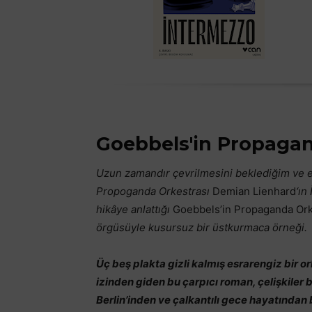
Goebbels'in Propagan
Uzun zamandır çevrilmesini beklediğim ve e
Propoganda Orkestrası
Demian Lienhard
‘
ın 
hikâye anlattığı
Goebbels’in Propaganda Ork
örgüsüyle kusursuz bir üstkurmaca örneği.
Üç beş plakta gizli kalmış esrarengiz bir o
izinden giden bu çarpıcı roman, çelişkiler b
Berlin’inden ve çalkantılı gece hayatından 