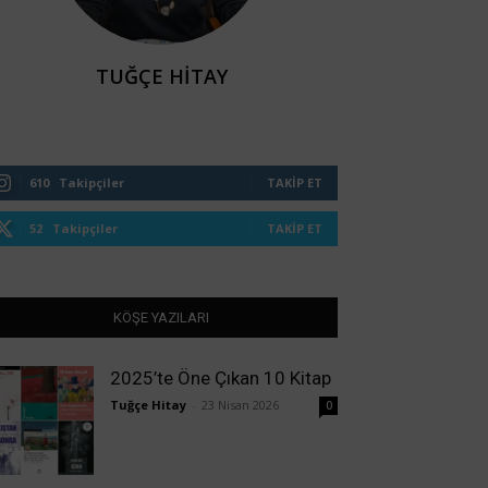
TUĞÇE HITAY
610
Takipçiler
TAKIP ET
52
Takipçiler
TAKIP ET
KÖŞE YAZILARI
2025’te Öne Çıkan 10 Kitap
Tuğçe Hitay
-
23 Nisan 2026
0