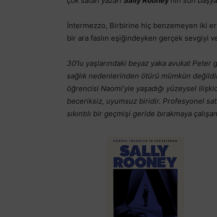
çok satan yazarı
Sally Rooney
’nin son başya
İntermezzo, Birbirine hiç benzemeyen iki erke
bir ara faslın eşiğindeyken gerçek sevgiyi ve
30’lu yaşlarındaki beyaz yaka avukat Peter g
sağlık nedenlerinden ötürü mümkün değildir.
öğrencisi Naomi’yle yaşadığı yüzeysel ilişki
beceriksiz, uyumsuz biridir. Profesyonel satr
sıkıntılı bir geçmişi geride bırakmaya çalışan