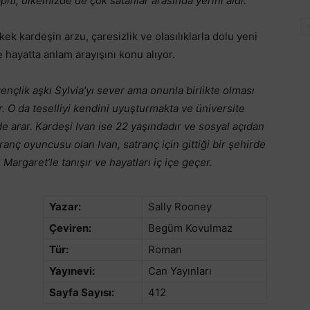
pıtı; ülkemizde de çok satanlar arasında yerini aldı.
k kardeşin arzu, çaresizlik ve olasılıklarla dolu yeni
 hayatta anlam arayışını konu alıyor.
ençlik aşkı Sylvia’yı sever ama onunla birlikte olması
 O da teselliyi kendini uyuşturmakta ve üniversite
de arar. Kardeşi Ivan ise 22 yaşındadır ve sosyal açıdan
anç oyuncusu olan Ivan, satranç için gittiği bir şehirde
 Margaret’le tanışır ve hayatları iç içe geçer.
Yazar:
Sally Rooney
Çeviren:
Begüm Kovulmaz
Tür:
Roman
Yayınevi:
Can Yayınları
Sayfa Sayısı:
412