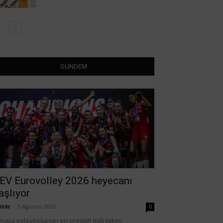
GÜNDEM
EV Eurovolley 2026 heyecanı
aşlıyor
itör
-
3 Ağustos 2026
0
rupa voleybolunun en prestijli milli takım