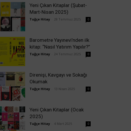
Yeni Çıkan Kitaplar (Şubat-
Mart-Nisan 2025)
Tuğçe Hitay
-
28 Temmuz 2025
0
Barometre Yayınevi’nden ilk
kitap: “Nasıl Yatırım Yapılır?”
Tuğçe Hitay
-
24 Temmuz 2025
0
Direnişi, Kavgayı ve Sokağı
Okumak
Tuğçe Hitay
-
13 Nisan 2025
0
Yeni Çıkan Kitaplar (Ocak
2025)
Tuğçe Hitay
-
4 Mart 2025
0