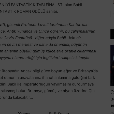
N İYİ FANTASTİK KİTABI FİNALİSTİ olan Babil
ANTASTİK ROMAN ÖDÜLÜ sahibi.
ift, gizemli Profesör Lovell tarafından Kanton’dan
ince, Antik Yunanca ve Çince öğrenir, bu çalışmalarının
t Çeviri Enstitüsü –diğer adıyla Babil– için bir
yanın çeviri merkezi ve daha da önemlisi, büyünün
 anlamın büyülü gümüş külçelerle ortaya çıkarılması
ına hizmet ettiği için İngilizleri rakipsiz kılmıştır.
r ütopyadır. Ancak bilgi güce boyun eğer ve Britanya’da
zmet etmenin anavatanına ihanet anlamına geldiğini fark
ndini Babil ile imparatorluğun yayılmasını durdurmaya
kışmış bulur. Britanya, gümüş ve afyon üzerine Çin
C
zorunda kalacaktır…
b
Ed
Av
Yazar:
R. F. Kuang