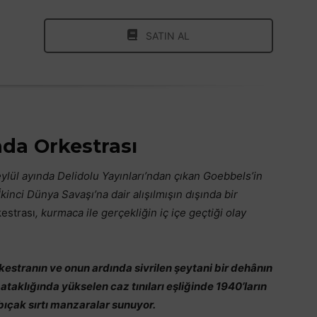
SATIN AL
da Orkestrası
ylül ayında
Delidolu Yayınları’ndan çıkan
Goebbels’in
İkinci Dünya Savaşı’na dair alışılmışın dışında bir
estrası
, kurmaca ile gerçekliğin iç içe geçtiği olay
rkestranın ve onun ardında sivrilen şeytani bir dehânın
ataklığında yükselen caz tınıları eşliğinde 1940’ların
bıçak sırtı manzaralar sunuyor.