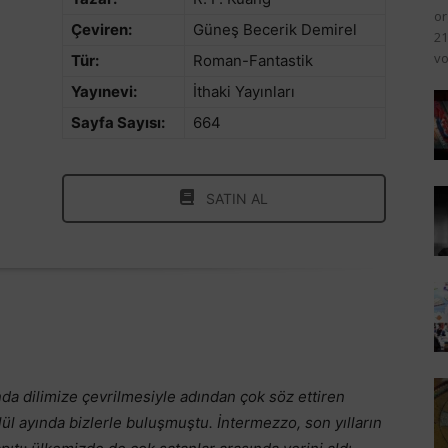
or
Çeviren:
Güneş Becerik Demirel
21
vo
Tür:
Roman-Fantastik
Yayınevi:
İthaki Yayınları
Sayfa Sayısı:
664
SATIN AL
da dilimize çevrilmesiyle adından çok söz ettiren
ylül ayında bizlerle buluşmuştu.
İntermezzo, son yılların