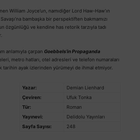
lenen William Joyce’un, namıdiğer Lord Haw-Haw’ın
 Savaşı’na bambaşka bir perspektiften bakmamızı
n özgünlüğü ve kendine has retorik tarzıyla tadı
.
tam anlamıyla çarpan
Goebbels’in Propaganda
feleri, metro hatları, otel adresleri ve telefon numaraları
ak tarihin ayak izlerinden yürümeyi de ihmal etmiyor.
Yazar:
Demian Lienhard
Çeviren:
Ufuk Tonka
Tür:
Roman
Yayınevi:
Delidolu Yayınları
Sayfa Sayısı:
248