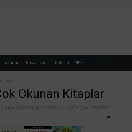
Yazarlar
Hakkımızda
İletişim
 Kitaplar
Çok Okunan Kitaplar
nlar listesine giren kitapları sizler için derledik."
0