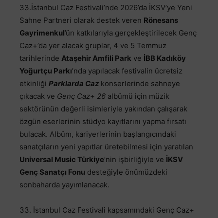
33.İstanbul Caz Festivali’nde 2026’da İKSV’ye Yeni
Sahne Partneri olarak destek veren
Rönesans
Gayrimenkul
’ün katkılarıyla gerçekleştirilecek Genç
Caz+’da yer alacak gruplar, 4 ve 5 Temmuz
tarihlerinde
Ataşehir Amfili Park
ve
İBB Kadıköy
Yoğurtçu Parkı
’nda yapılacak festivalin ücretsiz
etkinliği
Parklarda Caz
konserlerinde sahneye
çıkacak ve
Genç Caz+ 26
albümü için müzik
sektörünün değerli isimleriyle yakından çalışarak
özgün eserlerinin stüdyo kayıtlarını yapma fırsatı
bulacak. Albüm, kariyerlerinin başlangıcındaki
sanatçıların yeni yapıtlar üretebilmesi için yaratılan
Universal Music Türkiye
’nin işbirliğiyle ve
İKSV
Genç Sanatçı Fonu
desteğiyle önümüzdeki
sonbaharda yayımlanacak.
33. İstanbul Caz Festivali kapsamındaki Genç Caz+