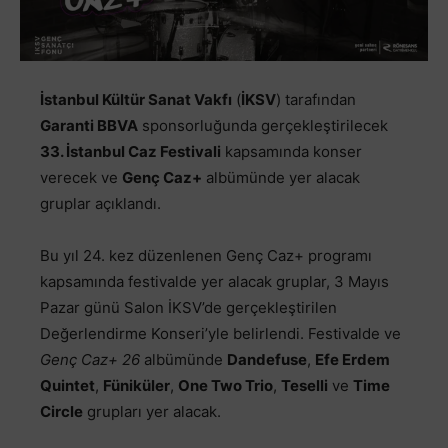
İstanbul Kültür Sanat Vakfı
(
İKSV
) tarafından
Garanti BBVA
sponsorluğunda gerçekleştirilecek
33. İstanbul Caz Festivali
kapsamında konser
verecek ve
Genç Caz+
albümünde yer alacak
gruplar açıklandı.
Bu yıl 24. kez düzenlenen Genç Caz+ programı
kapsamında festivalde yer alacak gruplar, 3 Mayıs
Pazar günü Salon İKSV’de gerçekleştirilen
Değerlendirme Konseri’yle belirlendi. Festivalde ve
Genç Caz+ 26
albümünde
Dandefuse
,
Efe Erdem
Quintet
,
Füniküler
,
One Two Trio
,
Teselli
ve
Time
Circle
grupları yer alacak.