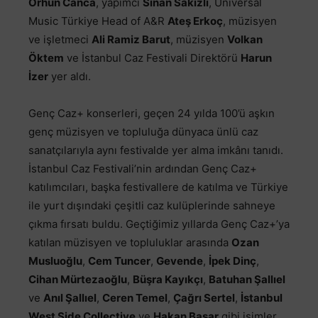
Orhun Canca
, yapımcı
Sinan Sakızlı
, Universal
Music Türkiye Head of A&R
Ateş Erkoç
, müzisyen
ve işletmeci
Ali Ramiz Barut
, müzisyen
Volkan
Öktem
ve İstanbul Caz Festivali Direktörü
Harun
İzer
yer aldı.
Genç Caz+ konserleri, geçen 24 yılda 100’ü aşkın
genç müzisyen ve topluluğa dünyaca ünlü caz
sanatçılarıyla aynı festivalde yer alma imkânı tanıdı.
İstanbul Caz Festivali’nin ardından Genç Caz+
katılımcıları, başka festivallere de katılma ve Türkiye
ile yurt dışındaki çeşitli caz kulüplerinde sahneye
çıkma fırsatı buldu. Geçtiğimiz yıllarda Genç Caz+’ya
katılan müzisyen ve topluluklar arasında
Ozan
Musluoğlu
,
Cem Tuncer
,
Gevende
,
İpek Dinç
,
Cihan Mürtezaoğlu
,
Büşra Kayıkçı
,
Batuhan Şallıel
ve
Anıl Şallıel
,
Ceren Temel
,
Çağrı Sertel
,
İstanbul
West Side Collective
ve
Hakan Başar
gibi isimler