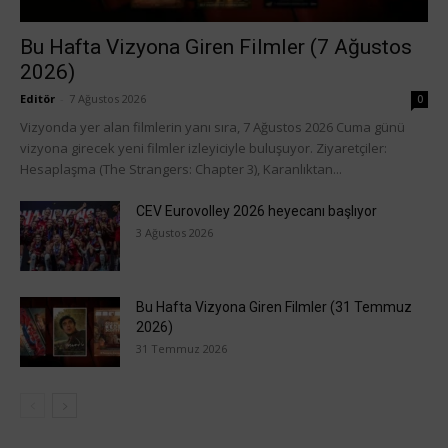
Bu Hafta Vizyona Giren Filmler (7 Ağustos
2026)
Editör
-
7 Ağustos 2026
0
Vizyonda yer alan filmlerin yanı sıra, 7 Ağustos 2026 Cuma günü
vizyona girecek yeni filmler izleyiciyle buluşuyor. Ziyaretçiler:
Hesaplaşma (The Strangers: Chapter 3), Karanlıktan...
CEV Eurovolley 2026 heyecanı başlıyor
3 Ağustos 2026
Bu Hafta Vizyona Giren Filmler (31 Temmuz
2026)
31 Temmuz 2026