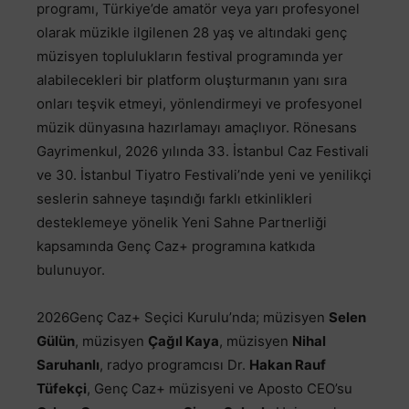
programı, Türkiye’de amatör veya yarı profesyonel
olarak müzikle ilgilenen 28 yaş ve altındaki genç
müzisyen toplulukların festival programında yer
alabilecekleri bir platform oluşturmanın yanı sıra
onları teşvik etmeyi, yönlendirmeyi ve profesyonel
müzik dünyasına hazırlamayı amaçlıyor. Rönesans
Gayrimenkul, 2026 yılında 33. İstanbul Caz Festivali
ve 30. İstanbul Tiyatro Festivali’nde yeni ve yenilikçi
seslerin sahneye taşındığı farklı etkinlikleri
desteklemeye yönelik Yeni Sahne Partnerliği
kapsamında Genç Caz+ programına katkıda
bulunuyor.
2026Genç Caz+ Seçici Kurulu’nda; müzisyen
Selen
Gülün
, müzisyen
Çağıl Kaya
, müzisyen
Nihal
Saruhanlı
, radyo programcısı Dr.
Hakan Rauf
Tüfekçi
, Genç Caz+ müzisyeni ve Aposto CEO’su