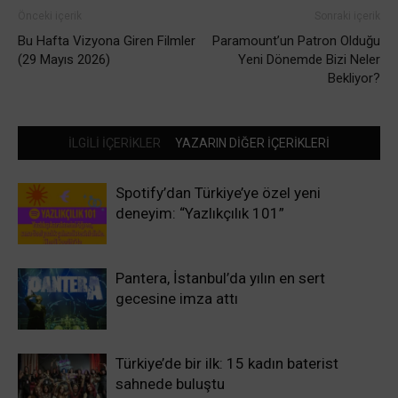
Önceki içerik
Sonraki içerik
Bu Hafta Vizyona Giren Filmler
Paramount’un Patron Olduğu
(29 Mayıs 2026)
Yeni Dönemde Bizi Neler
Bekliyor?
İLGİLİ İÇERİKLER
YAZARIN DİĞER İÇERİKLERİ
Spotify’dan Türkiye’ye özel yeni
deneyim: “Yazlıkçılık 101”
Pantera, İstanbul’da yılın en sert
gecesine imza attı
Türkiye’de bir ilk: 15 kadın baterist
sahnede buluştu