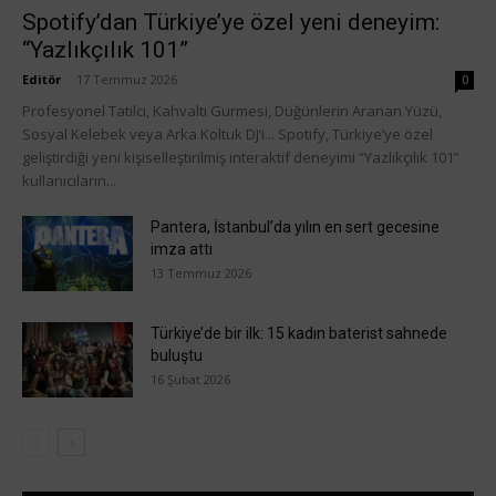
Spotify’dan Türkiye’ye özel yeni deneyim:
“Yazlıkçılık 101”
Editör
-
17 Temmuz 2026
0
Profesyonel Tatilci, Kahvaltı Gurmesi, Düğünlerin Aranan Yüzü,
Sosyal Kelebek veya Arka Koltuk DJ’i... Spotify, Türkiye’ye özel
geliştirdiği yeni kişiselleştirilmiş interaktif deneyimi “Yazlıkçılık 101”
kullanıcıların...
Pantera, İstanbul’da yılın en sert gecesine
imza attı
13 Temmuz 2026
Türkiye’de bir ilk: 15 kadın baterist sahnede
buluştu
16 Şubat 2026