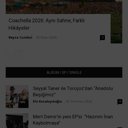
Coachella 2026: Aynı Sahne, Farklı
Hikâyeler
Beyza Cumbul
-
20 Nisan 2026
0
ALBÜM / EP / SINGLE
Seyyal Taner ile Torojoz’dan “Anadolu
Beşiğimiz”
Efe Kocabıyıkoğlu
-
20 Temmuz 2026
0
Mert Demir’in yeni EP’si: “Hazırım İnan
Kaybolmaya”