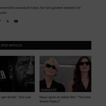
emeli bilim arasında bir köprü, her türlü gündemi birleştirici bir
uvArt
LATED ARTICLES
Sinema & TV
 geri döndü: “One Last
Mayıs ayının en iddialı filmi: “The Devil
Wears Prada 2”