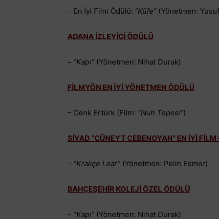
– En İyi Film Ödülü:
“Küfe”
(Yönetmen: Yusuf
ADANA İZLEYİCİ ÖDÜLÜ
– “Kapı”
(Yönetmen: Nihat Durak)
FİLMYÖN EN İYİ YÖNETMEN ÖDÜLÜ
– Cenk Ertürk (Film:
“Nuh Tepesi”
)
SİYAD “CÜNEYT CEBENOYAN” EN İYİ FİL
– “Kraliçe Lear”
(Yönetmen: Pelin Esmer)
BAHÇEŞEHİR KOLEJİ ÖZEL ÖDÜLÜ
– “Kapı”
(Yönetmen: Nihat Durak)