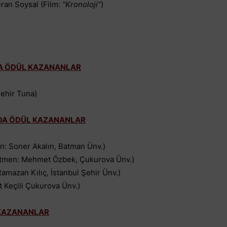
ran Soysal (Film:
“Kronoloji”
)
DA ÖDÜL KAZANANLAR
ehir Tuna)
NDA ÖDÜL KAZANANLAR
: Soner Akalın, Batman Ünv.)
tmen: Mehmet Özbek, Çukurova Ünv.)
mazan Kılıç, İstanbul Şehir Ünv.)
Keçili Çukurova Ünv.)
 KAZANANLAR