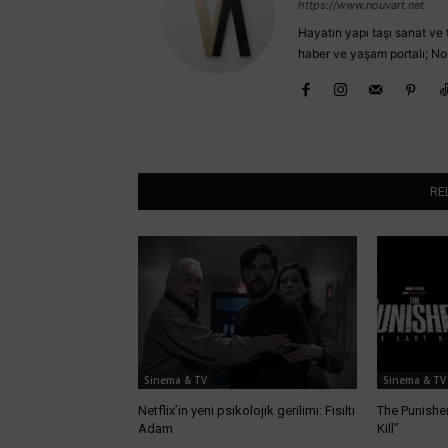
https://www.nouvart.net
Hayatın yapı taşı sanat ve t
haber ve yaşam portalı; No
RE
Sinema & TV
Sinema & TV
Netflix’in yeni psikolojik gerilimi: Fısıltı
The Punisher
Adam
Kill”