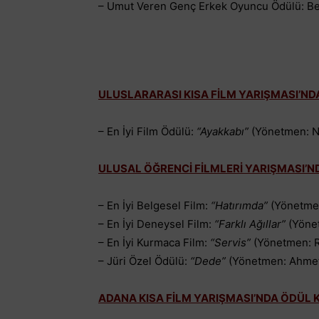
– Umut Veren Genç Erkek Oyuncu Ödülü: Be
ULUSLARARASI KISA FİLM YARIŞMASI’N
– En İyi Film Ödülü:
“Ayakkabı”
(Yönetmen: N
ULUSAL ÖĞRENCİ FİLMLERİ YARIŞMASI’
– En İyi Belgesel Film:
“Hatırımda”
(Yönetmen
– En İyi Deneysel Film:
“Farklı Ağıllar”
(Yöne
– En İyi Kurmaca Film:
“Servis”
(Yönetmen: Ra
– Jüri Özel Ödülü:
“Dede”
(Yönetmen: Ahmet 
ADANA KISA FİLM YARIŞMASI’NDA ÖDÜL