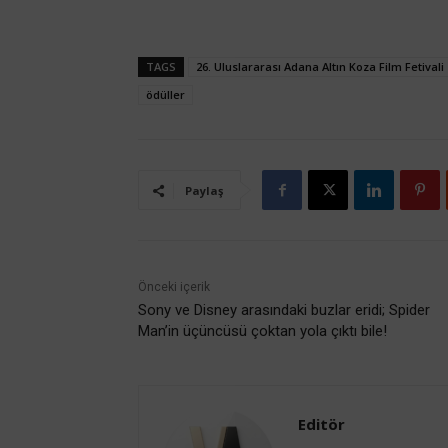
TAGS
26. Uluslararası Adana Altın Koza Film Fetivali
ödüller
Paylaş
Önceki içerik
Sony ve Disney arasındaki buzlar eridi; Spider
Man’in üçüncüsü çoktan yola çıktı bile!
Editör