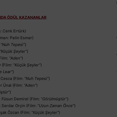
’NDA ÖDÜL KAZANANLAR
 Cenk Ertürk)
men: Pelin Esmer)
:
“Nuh Tepesi”
)
“Küçük Şeyler”
)
Film:
“Aden”
)
 (Film:
“Küçük Şeyler”
)
e Lear”
)
 Cesca (Film:
“Nuh Tepesi”
)
r Ünal (Film:
“Aden”
)
ştür”
)
: Füsun Demirel (Film:
“Görülmüştür”
)
 Serdar Orçin (Film:
“Uzun Zaman Önce”
)
şak Özcan (Film:
“Küçük Şeyler”
)