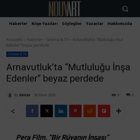
Haberler
Köşe Yazıları
Söyleşiler
Yazarlar
Hakkımızda
İ
Anasayfa
Haberler
Sinema & TV
Arnavutluk’ta “Mutluluğu İnşa
Edenler” beyaz perdede
Sinema & TV
Arnavutluk’ta “Mutluluğu İnşa
Edenler” beyaz perdede
By
Editör
30 Ekim 2020
0
0
Pera Film, “Bir Rüyanın İnşası”