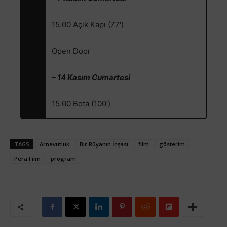
15.00 Açık Kapı (77′)
Open Door
– 14 Kasım Cumartesi
15.00 Bota (100′)
TAGS
Arnavutluk
Bir Rüyanın İnşası
film
gösterim
Pera Film
program