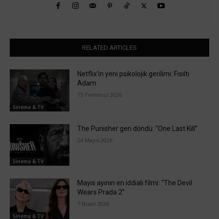
RELATED ARTICLES
Netflix’in yeni psikolojik gerilimi: Fısıltı
Adam
15 Temmuz 2026
Sinema & TV
The Punisher geri döndü: “One Last Kill”
24 Mayıs 2026
Sinema & TV
Mayıs ayının en iddialı filmi: “The Devil
Wears Prada 2”
7 Nisan 2026
Sinema & TV