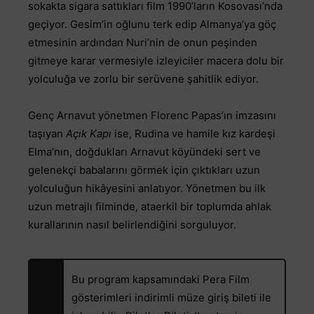
sokakta sigara sattıkları film 1990’ların Kosovası’nda
geçiyor. Gesim’in oğlunu terk edip Almanya’ya göç
etmesinin ardından Nuri’nin de onun peşinden
gitmeye karar vermesiyle izleyiciler macera dolu bir
yolculuğa ve zorlu bir serüvene şahitlik ediyor.
Genç Arnavut yönetmen Florenc Papas’ın imzasını
taşıyan
Açık Kapı
ise,
Rudina ve hamile kız kardeşi
Elma’nın, doğdukları Arnavut köyündeki sert ve
gelenekçi babalarını görmek için çıktıkları uzun
yolculuğun hikâyesini anlatıyor. Yönetmen bu ilk
uzun metrajlı filminde, ataerkil bir toplumda ahlak
kurallarının nasıl belirlendiğini sorguluyor.
Bu program kapsamındaki Pera Film
gösterimleri indirimli müze giriş bileti ile