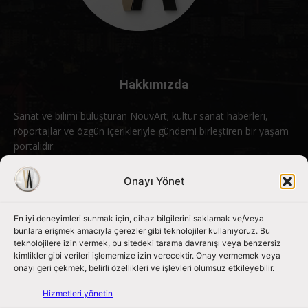
Hakkımızda
Sanat ve bilimi buluşturan NouvArt; kültür sanat haberleri,
röportajlar ve özgün içerikleriyle gündemi birleştiren bir yaşam
portalıdır.
Bizimle iletişime geçin:
info@nouvart.net
Onayı Yönet
En iyi deneyimleri sunmak için, cihaz bilgilerini saklamak ve/veya
Bizi Takip Edin
bunlara erişmek amacıyla çerezler gibi teknolojiler kullanıyoruz. Bu
teknolojilere izin vermek, bu sitedeki tarama davranışı veya benzersiz
kimlikler gibi verileri işlememize izin verecektir. Onay vermemek veya
onayı geri çekmek, belirli özellikleri ve işlevleri olumsuz etkileyebilir.
Hizmetleri yönetin