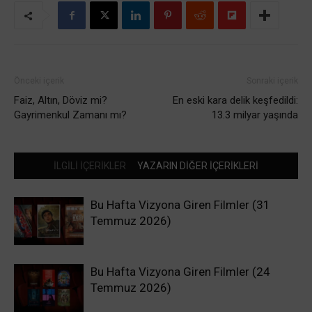
Önceki içerik
Sonraki içerik
Faiz, Altın, Döviz mi?
En eski kara delik keşfedildi:
Gayrimenkul Zamanı mı?
13.3 milyar yaşında
İLGİLİ İÇERİKLER
YAZARIN DİĞER İÇERİKLERİ
Bu Hafta Vizyona Giren Filmler (31
Temmuz 2026)
Bu Hafta Vizyona Giren Filmler (24
Temmuz 2026)