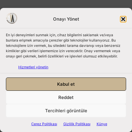
Bu Hafta Vizyona Giren Filmler (17
Temmuz 2026)
Onayı Yönet
En iyi deneyimleri sunmak için, cihaz bilgilerini saklamak ve/veya
bunlara erişmek amacıyla çerezler gibi teknolojiler kullanıyoruz. Bu
teknolojilere izin vermek, bu sitedeki tarama davranışı veya benzersiz
kimlikler gibi verileri işlememize izin verecektir. Onay vermemek veya
onayı geri çekmek, belirli özellikleri ve işlevleri olumsuz etkileyebilir.
Hizmetleri yönetin
Abone Olun
Login
Kabul et
Reddet
Tercihleri görüntüle
Çerez Politikası
Gizlilik Politikası
Künye