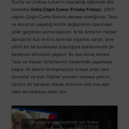
Curtis ve Lindsay Lohan’ın paylaştığı eğlenceli aile
komedisi
Daha Çılgın Cuma
(
Freaky Friday
), 2003
yapımı Çılgın Cuma filminin devamı niteliğinde. Tess
ve Anna’nın yaşadığı kimlik değişiminin üzerinden
yıllar geçtikten sonra başlıyor. Artık Anna’nın Harper
adında bir kızı ve Eric isminde nişanlısı vardır; yine
sihirli bir fal kurabiyesi aracılığıyla beklenmedik bir
bedensel dönüşüm yaşanır. Bu kez Anna, annesi
Tess ve Harper birbirlerinin bedeninde yaşamaya
başlar. İki ailenin birleşmesiyle ortaya çıkan yeni
zorluklar ve eski ilişkiler yeniden masaya yatırılır;
sürpriz bir karakter olarak Anna’nın eski lise aşkı
Jake da hikâyeye dahil olur.
Youtube'yi etkinleştirmek için 'Kabul
ediyorum'a tıklayın