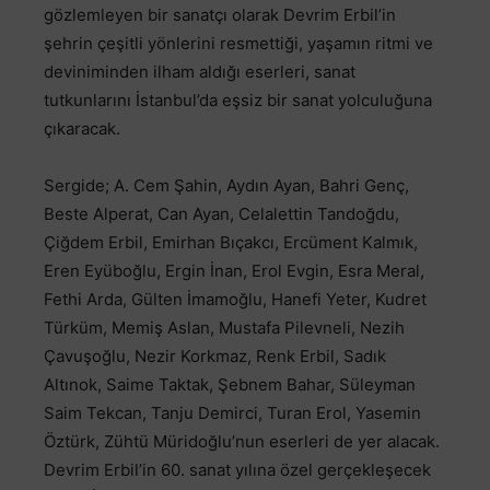
gözlemleyen bir sanatçı olarak Devrim Erbil’in
şehrin çeşitli yönlerini resmettiği, yaşamın ritmi ve
deviniminden ilham aldığı eserleri, sanat
tutkunlarını İstanbul’da eşsiz bir sanat yolculuğuna
çıkaracak.
Sergide; A. Cem Şahin, Aydın Ayan, Bahri Genç,
Beste Alperat, Can Ayan, Celalettin Tandoğdu,
Çiğdem Erbil, Emirhan Bıçakcı, Ercüment Kalmık,
Eren Eyüboğlu, Ergin İnan, Erol Evgin, Esra Meral,
Fethi Arda, Gülten İmamoğlu, Hanefi Yeter, Kudret
Türküm, Memiş Aslan, Mustafa Pilevneli, Nezih
Çavuşoğlu, Nezir Korkmaz, Renk Erbil, Sadık
Altınok, Saime Taktak, Şebnem Bahar, Süleyman
Saim Tekcan, Tanju Demirci, Turan Erol, Yasemin
Öztürk, Zühtü Müridoğlu’nun eserleri de yer alacak.
Devrim Erbil’in 60. sanat yılına özel gerçekleşecek