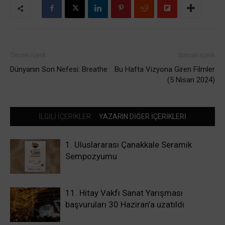
Önceki içerik
Sonraki içerik
Dünyanın Son Nefesi: Breathe
Bu Hafta Vizyona Giren Filmler
(5 Nisan 2024)
İLGİLİ İÇERİKLER
YAZARIN DİĞER İÇERİKLERİ
1. Uluslararası Çanakkale Seramik
Sempozyumu
11. Hitay Vakfı Sanat Yarışması
başvuruları 30 Haziran’a uzatıldı