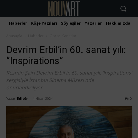
Haberler
Köşe Yazıları
Söyleşiler
Yazarlar
Hakkımızda
İ
Anasayfa
Haberler
Görsel Sanatlar
Devrim Erbil’in 60. sanat yılı:
“Inspirations”
Resmin Şairi Devrim Erbil'in 60. sanat yılı, ‘Inspirations’
sergisiyle İstanbul Sinema Müzesi'nde
onurlandırılıyor.
Yazar
Editör
-
4 Nisan 2024
0