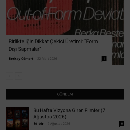
Birlikteliğin Dikkat Çekici Üretimi: “Form
Dışı Sapmalar”
Berkay Cömert
-
22 Mart 2026
1
GÜNDEM
Bu Hafta Vizyona Giren Filmler (7
Ağustos 2026)
Editör
-
7 Ağustos 2026
0