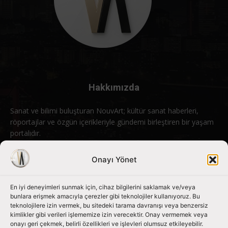
Hakkımızda
Sanat ve bilimi buluşturan NouvArt; kültür sanat haberleri,
röportajlar ve özgün içerikleriyle gündemi birleştiren bir yaşam
portalıdır.
Bizimle iletişime geçin:
info@nouvart.net
Onayı Yönet
En iyi deneyimleri sunmak için, cihaz bilgilerini saklamak ve/veya
Bizi Takip Edin
bunlara erişmek amacıyla çerezler gibi teknolojiler kullanıyoruz. Bu
teknolojilere izin vermek, bu sitedeki tarama davranışı veya benzersiz
kimlikler gibi verileri işlememize izin verecektir. Onay vermemek veya
onayı geri çekmek, belirli özellikleri ve işlevleri olumsuz etkileyebilir.