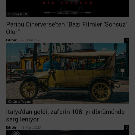
Sinema & TV
Paribu Cinerverse’ten “Bazı Filmler ‘Sonsuz’
Olur”
Editör
-
27 Ekim 2023
0
Kültür & Yaşam
İtalya’dan geldi, zaferin 108. yıldönümünde
sergileniyor
Editör
-
18 Mart 2023
0