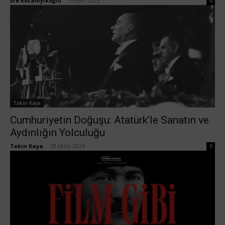
Efe Kocabıyıkoğlu
-
5 Ekim 2025
0
Tekin Kaya
Cumhuriyetin Doğuşu: Atatürk’le Sanatın ve
Aydınlığın Yolculuğu
Tekin Kaya
-
29 Ekim 2024
0