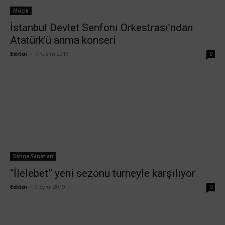
Müzik
İstanbul Devlet Senfoni Orkestrası’ndan
Atatürk’ü anma konseri
Editör
-
7 Kasım 2019
0
Sahne Sanatları
“İlelebet” yeni sezonu turneyle karşılıyor
Editör
-
9 Eylül 2019
0