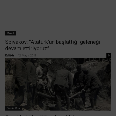
Müzik
Spivakov: “Atatürk’ün başlattığı geleneği
devam ettiriyoruz”
Editör
-
12 Mayıs 2019
0
Deniz Kılıç