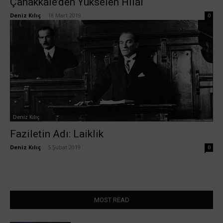
Çanakkale’den Yükselen Hilal
Deniz Kılıç
-
18 Mart 2019
0
Deniz Kılıç
Faziletin Adı: Laiklik
Deniz Kılıç
-
5 Şubat 2019
0
MOST READ