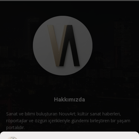
Hakkımızda
Sanat ve bilimi buluşturan NouvArt; kültür sanat haberleri,
röportajlar ve özgün içerikleriyle gündemi birleştiren bir yaşam
portalıdır.