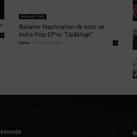
Albüm-EP-Tekli
”
Balamir Nazlıca’nın ilk solo ve
Indie Pop EP’si: “Up&High”
0
Editör
-
19 Temmuz 2019
0
kımızda
B