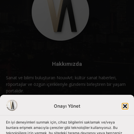
Hakkımızda
Sanat ve bilimi buluşturan NouvArt; kültür sanat haberleri,
röportajlar ve özgün içerikleriyle gündemi birleştiren bir yaşam
portalıdır.
Bizimle iletişime geçin:
info@nouvart.net
Onayı Yönet
En iyi deneyimleri sunmak için, cihaz bilgilerini saklamak ve/veya
Bizi Takip Edin
bunlara erişmek amacıyla çerezler gibi teknolojiler kullanıyoruz. Bu
teknolojilere izin vermek, bu sitedeki tarama davranışı veya benzersiz