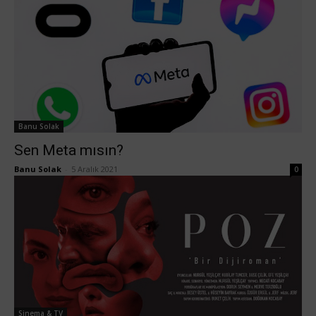
Banu Solak
Sen Meta mısın?
Banu Solak
-
5 Aralık 2021
0
Sinema & TV