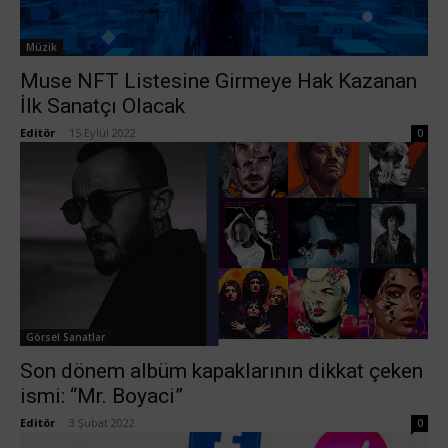
Müzik
Muse NFT Listesine Girmeye Hak Kazanan
İlk Sanatçı Olacak
Editör
-
15 Eylül 2022
0
Görsel Sanatlar
Son dönem albüm kapaklarının dikkat çeken
ismi: “Mr. Boyaci”
Editör
-
3 Şubat 2022
0