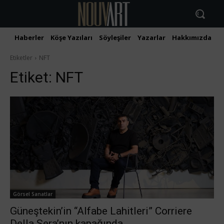
Haberler
Köşe Yazıları
Söyleşiler
Yazarlar
Hakkımızda
İ
Etiketler
NFT
Etiket:
NFT
Görsel Sanatlar
Güneştekin’in “Alfabe Lahitleri” Corriere
Della Sera’nın kapağında