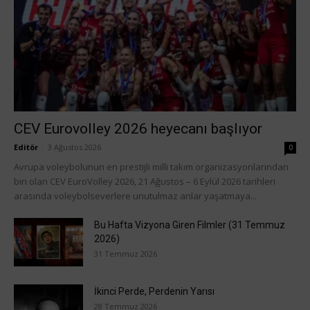
CEV Eurovolley 2026 heyecanı başlıyor
Editör
-
3 Ağustos 2026
0
Avrupa voleybolunun en prestijli milli takım organizasyonlarından
biri olan CEV EuroVolley 2026, 21 Ağustos – 6 Eylül 2026 tarihleri
arasında voleybolseverlere unutulmaz anlar yaşatmaya...
Bu Hafta Vizyona Giren Filmler (31 Temmuz
2026)
31 Temmuz 2026
İkinci Perde, Perdenin Yarısı
28 Temmuz 2026