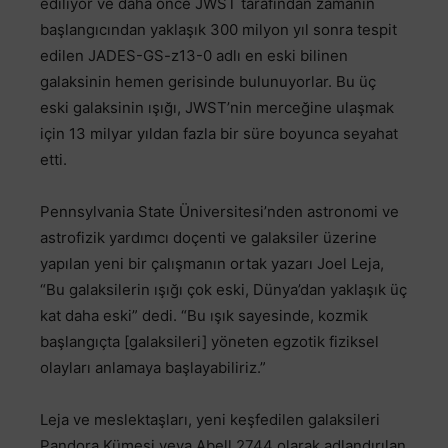
ediliyor ve daha önce JWST tarafından zamanın
başlangıcından yaklaşık 300 milyon yıl sonra tespit
edilen JADES-GS-z13-0 adlı en eski bilinen
galaksinin hemen gerisinde bulunuyorlar. Bu üç
eski galaksinin ışığı, JWST’nin merceğine ulaşmak
için 13 milyar yıldan fazla bir süre boyunca seyahat
etti.
Pennsylvania State Üniversitesi’nden astronomi ve
astrofizik yardımcı doçenti ve galaksiler üzerine
yapılan yeni bir çalışmanın ortak yazarı Joel Leja,
“Bu galaksilerin ışığı çok eski, Dünya’dan yaklaşık üç
kat daha eski” dedi. “Bu ışık sayesinde, kozmik
başlangıçta [galaksileri] yöneten egzotik fiziksel
olayları anlamaya başlayabiliriz.”
Leja ve meslektaşları, yeni keşfedilen galaksileri
Pandora Kümesi veya Abell 2744 olarak adlandırılan