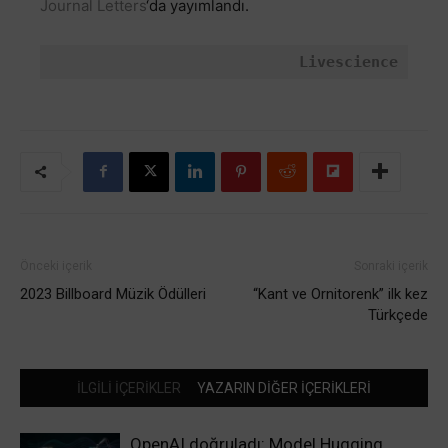
Journal Letters
‘da yayımlandı.
Livescience
Önceki içerik
Sonraki içerik
2023 Billboard Müzik Ödülleri
“Kant ve Ornitorenk” ilk kez
Türkçede
İLGİLİ İÇERİKLER
YAZARIN DİĞER İÇERİKLERİ
OpenAI doğruladı: Model Hugging