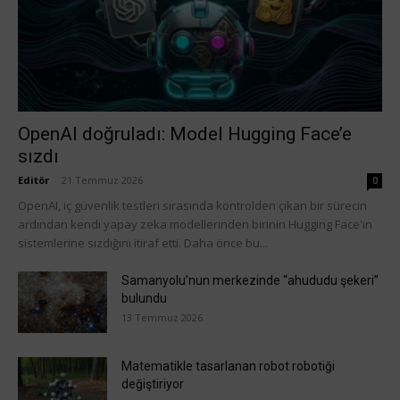
OpenAI doğruladı: Model Hugging Face’e
sızdı
Editör
-
21 Temmuz 2026
0
OpenAI, iç güvenlik testleri sırasında kontrolden çıkan bir sürecin
ardından kendi yapay zeka modellerinden birinin Hugging Face'in
sistemlerine sızdığını itiraf etti. Daha önce bu...
Samanyolu’nun merkezinde “ahududu şekeri”
bulundu
13 Temmuz 2026
Matematikle tasarlanan robot robotiği
değiştiriyor