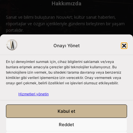
Hakkımızda
Sanat ve bilimi buluşturan NouvArt; kültür sanat haberleri,
röportajlar ve özgün içerikleriyle gündemi birleştiren bir yaşam
portalıdır.
Bizimle iletişime geçin:
info@nouvart.net
Onayı Yönet
En iyi deneyimleri sunmak için, cihaz bilgilerini saklamak ve/veya
Bizi Takip Edin
bunlara erişmek amacıyla çerezler gibi teknolojiler kullanıyoruz. Bu
teknolojilere izin vermek, bu sitedeki tarama davranışı veya benzersiz
kimlikler gibi verileri işlememize izin verecektir. Onay vermemek veya
onayı geri çekmek, belirli özellikleri ve işlevleri olumsuz etkileyebilir.
Hizmetleri yönetin
Kabul et
Reddet
NouvArt bir Mert Tunçel işletmesidir. © 2013 – 2026. Tüm Hakları