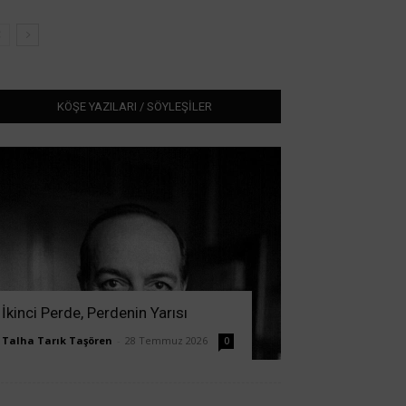
KÖŞE YAZILARI / SÖYLEŞİLER
İkinci Perde, Perdenin Yarısı
Talha Tarık Taşören
-
28 Temmuz 2026
0