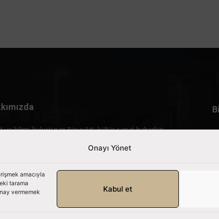
kımızda
B
t ve bilimi buluşturan NouvArt; kültür sanat haberleri,
rtajlar ve özgün içerikleriyle gündemi birleştiren bir yaşam
Onayı Yönet
lıdır.
mle iletişime geçin:
info@nouvart.net
 erişmek amacıyla
deki tarama
Kabul et
. Onay vermemek