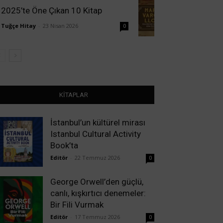
2025’te Öne Çıkan 10 Kitap
Tuğçe Hitay
-
23 Nisan 2026
0
KİTAPLAR
İstanbul’un kültürel mirası
Istanbul Cultural Activity
Book’ta
Editör
-
22 Temmuz 2026
0
George Orwell’den güçlü,
canlı, kışkırtıcı denemeler:
Bir Fili Vurmak
Editör
-
17 Temmuz 2026
0