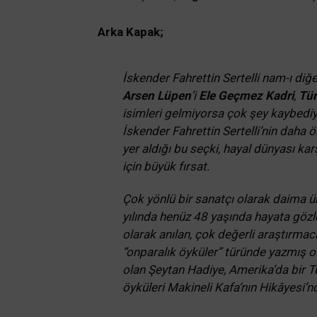
Arka Kapak;
İskender Fahrettin Sertelli nam-ı diğ
Arsen Lüpen
’i
Ele Geçmez Kadri
,
Tür
isimleri gelmiyorsa çok şey kaybediyo
İskender Fahrettin Sertelli’nin daha 
yer aldığı bu seçki, hayal dünyası ka
için büyük fırsat.
Çok yönlü bir sanatçı olarak daima ü
yılında henüz 48 yaşında hayata gözle
olarak anılan, çok değerli araştırmac
“onparalık öyküler” türünde yazmış ol
olan Şeytan Hadiye, Amerika’da bir T
öyküleri Makineli Kafa’nın Hikâyesi’nd