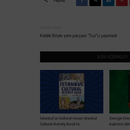
Paylaş
Önceki içerik
Kaldık Böyle yeni parçası “Tuz”u yayınladı
İLGİLİ İÇERİKLER
İstanbul’un kültürel mirası Istanbul
George Orwel
Cultural Activity Book’ta
kışkırtıcı de