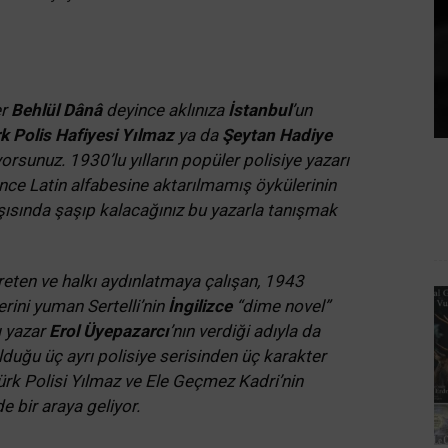
er
Behlül Dânâ
deyince aklınıza
İstanbul
’un
k Polis Hafiyesi Yılmaz
ya da
Şeytan Hadiye
rsunuz. 1930’lu yılların popüler polisiye yazarı
önce Latin alfabesine aktarılmamış öykülerinin
rşısında şaşıp kalacağınız bu yazarla tanışmak
reten ve halkı aydınlatmaya çalışan, 1943
rini yuman Sertelli’nin
İngilizce
“dime novel”
ı yazar
Erol Üyepazarcı
’nın verdiği adıyla da
duğu üç ayrı polisiye serisinden üç karakter
ürk Polisi Yılmaz ve Ele Geçmez Kadri’nin
e bir araya geliyor.