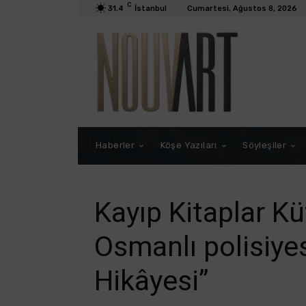
C
31.4
İstanbul
Cumartesi, Ağustos 8, 2026
Haberler
Köşe Yazıları
Söyleşiler
Kayıp Kitaplar K
Osmanlı polisiyes
Hikâyesi”