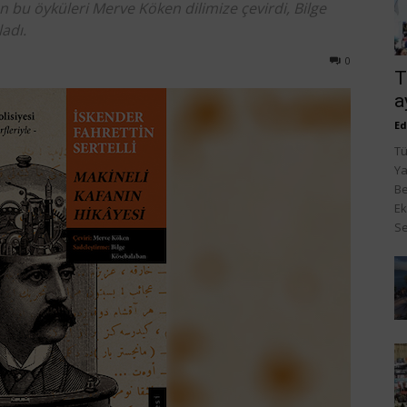
kan bu öyküleri Merve Köken dilimize çevirdi, Bilge
adı.
0
T
a
Ed
Tü
Ya
Be
Ek
Se