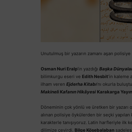
Unutulmuş bir yazarın zamanı aşan polisiye ö
Osman Nuri Eralp
’in yazdığı
Başka Dünyalar
bilimkurgu eseri ve
Edith Nesbit
’in kaleme 
ilham veren
Ejderha Kitabı
’nı okurla buluşt
Makineli Kafanın Hikâyesi
Karakarga Yayın
Döneminin çok yönlü ve üretken bir yazarı 
alınan polisiye öykülerden bir seçki yapılan k
karakterle tanışıyoruz. Latin harfleriyle ilk 
dilimize çevirdi,
Bilge Kösebalaban
sadeleşt