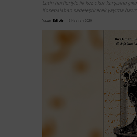
Latin harfleriyle ilk kez okur karşısına çı
Kösebalaban sadeleştirerek yayıma hazırl
Yazar
Editör
-
5 Haziran 2020