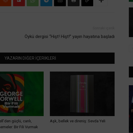
Sonraki içerik
Öykü dergisi “Hişt! Hişt!” yayın hayatına başladı
YAZARIN DİĞER İÇERİKLERİ
l’den güçlü, canlı,
Aşk, bellek ve direniş: Sevda Yeli
nemeler: Bir Fili Vurmak