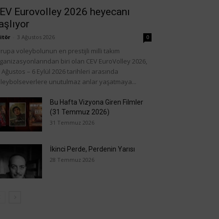
EV Eurovolley 2026 heyecanı
aşlıyor
itör
-
3 Ağustos 2026
0
rupa voleybolunun en prestijli milli takım
ganizasyonlarından biri olan CEV EuroVolley 2026,
 Ağustos – 6 Eylül 2026 tarihleri arasında
leybolseverlere unutulmaz anlar yaşatmaya...
Bu Hafta Vizyona Giren Filmler
(31 Temmuz 2026)
31 Temmuz 2026
İkinci Perde, Perdenin Yarısı
28 Temmuz 2026