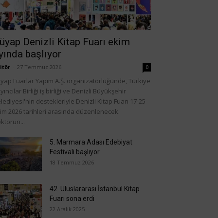
üyap Denizli Kitap Fuarı ekim
yında başlıyor
itör
-
27 Temmuz 2026
0
yap Fuarlar Yapım A.Ş. organizatörlüğünde, Türkiye
yıncılar Birliği iş birliği ve Denizli Büyükşehir
lediyesi'nin destekleriyle Denizli Kitap Fuarı 17-25
im 2026 tarihleri arasında düzenlenecek.
ktörün...
5. Marmara Adası Edebiyat
Festivali başlıyor
18 Temmuz 2026
42. Uluslararası İstanbul Kitap
Fuarı sona erdi
22 Aralık 2025