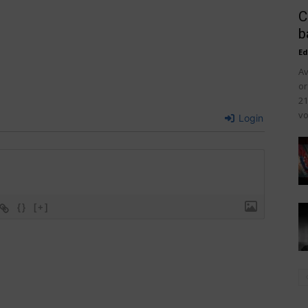
C
b
Ed
Av
or
21
vo
Login
{}
[+]