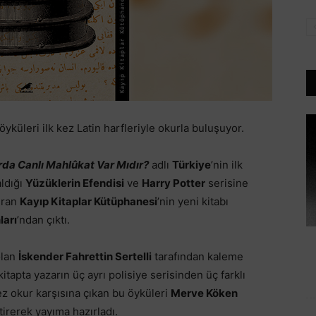
yküleri ilk kez Latin harfleriyle okurla buluşuyor.
da Canlı Mahlûkat Var Mıdır?
adlı
Türkiye
’nin ilk
aldığı
Yüzüklerin Efendisi
ve
Harry Potter
serisine
uran
Kayıp Kitaplar Kütüphanesi
’nin yeni kitabı
ları
’ndan çıktı.
olan
İskender Fahrettin Sertelli
tarafından kaleme
itapta yazarın üç ayrı polisiye serisinden üç farklı
kez okur karşısına çıkan bu öyküleri
Merve Köken
irerek yayıma hazırladı.