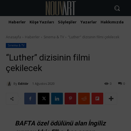
Haberler
Köşe Yazıları
Söyleşiler
Yazarlar
Hakkımızda
İ
Anasayfa
Haberler
Sinema & TV
"Luther" dizisinin filmi çekilecek
Sinema & TV
“Luther” dizisinin filmi
çekilecek
By
Editör
1 Ağustos 2020
0
0
BAFTA özel ödülünü alan İngiliz