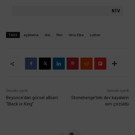
NTV
TAGS
açıklama
dizi
film
Idris Elba
Luther
Önceki içerik
Sonraki içerik
Beyonce’dan görsel albüm:
Stonehenge’teki dev kayaların
“Black is King”
sırrı çözüldü