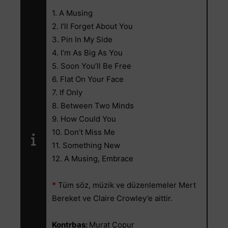
1. A Musing
2. I’ll Forget About You
3. Pin In My Side
4. I’m As Big As You
5. Soon You’ll Be Free
6. Flat On Your Face
7. If Only
8. Between Two Minds
9. How Could You
10. Don’t Miss Me
11. Something New
12. A Musing, Embrace
*
Tüm söz, müzik ve düzenlemeler Mert
Bereket ve Claire Crowley’e aittir.
Kontrbas:
Murat Çopur