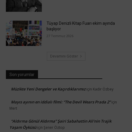
Tüyap Denizli Kitap Fuarı ekim ayında
başlıyor
27 Temmuz 2026
Devamını Göster
Son yorumlar
Müzikte Yeni Dengeler ve Kaçırdıklarımız
için
Kadir Özbey
Mayıs ayının en iddialı filmi: “The Devil Wears Prada 2”
için
Mert
“Aldırma Gönül Aldırma” Şairi Sabahattin Ali’nin Trajik
Yaşam Öyküsü
için
Şener Öztop