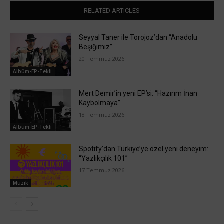
RELATED ARTICLES
Seyyal Taner ile Torojoz’dan “Anadolu
Beşiğimiz”
20 Temmuz 2026
Albüm-EP-Tekli
Mert Demir’in yeni EP’si: “Hazırım İnan
Kaybolmaya”
18 Temmuz 2026
Albüm-EP-Tekli
Spotify’dan Türkiye’ye özel yeni deneyim:
“Yazlıkçılık 101”
17 Temmuz 2026
Müzik