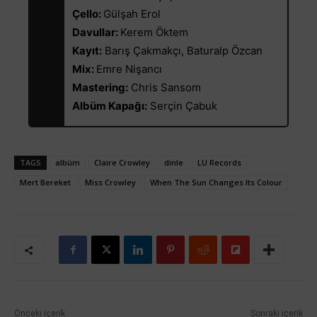
Çello:
Gülşah Erol
Davullar:
Kerem Öktem
Kayıt:
Barış Çakmakçı, Baturalp Özcan
Mix:
Emre Nişancı
Mastering:
Chris Sansom
Albüm Kapağı:
Serçin Çabuk
TAGS
albüm
Claire Crowley
dinle
LU Records
Mert Bereket
Miss Crowley
When The Sun Changes Its Colour
Önceki içerik
Sonraki içerik