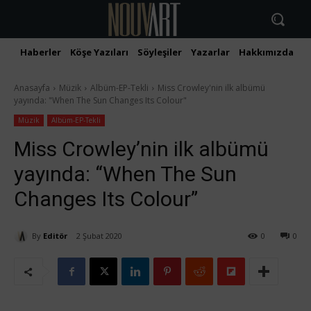
Haberler
Köşe Yazıları
Söyleşiler
Yazarlar
Hakkımızda
İ
Anasayfa
Müzik
Albüm-EP-Tekli
Miss Crowley'nin ilk albümü
yayında: "When The Sun Changes Its Colour"
Müzik
Albüm-EP-Tekli
Miss Crowley’nin ilk albümü
yayında: “When The Sun
Changes Its Colour”
By
Editör
2 Şubat 2020
0
0