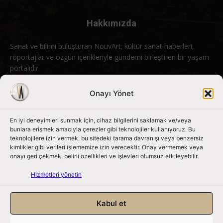
Hakkımızda
Sanat ve bilimi buluşturan NouvArt; kültür sanat haberleri,
röportajlar ve özgün içerikleriyle gündemi birleştiren bir yaşam
portalıdır.
Bizimle iletişime geçin:
info@nouvart.net
Onayı Yönet
En iyi deneyimleri sunmak için, cihaz bilgilerini saklamak ve/veya
Bizi Takip Edin
bunlara erişmek amacıyla çerezler gibi teknolojiler kullanıyoruz. Bu
teknolojilere izin vermek, bu sitedeki tarama davranışı veya benzersiz
kimlikler gibi verileri işlememize izin verecektir. Onay vermemek veya
onayı geri çekmek, belirli özellikleri ve işlevleri olumsuz etkileyebilir.
Hizmetleri yönetin
Kabul et