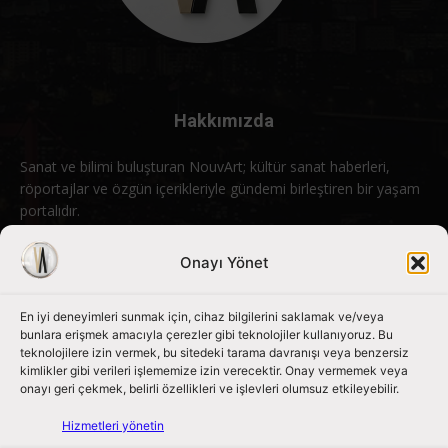
Hakkımızda
Sanat ve bilimi buluşturan NouvArt; kültür sanat haberleri,
röportajlar ve özgün içerikleriyle gündemi birleştiren bir yaşam
portalıdır.
Bizimle iletişime geçin:
info@nouvart.net
Onayı Yönet
En iyi deneyimleri sunmak için, cihaz bilgilerini saklamak ve/veya
Bizi Takip Edin
bunlara erişmek amacıyla çerezler gibi teknolojiler kullanıyoruz. Bu
teknolojilere izin vermek, bu sitedeki tarama davranışı veya benzersiz
kimlikler gibi verileri işlememize izin verecektir. Onay vermemek veya
onayı geri çekmek, belirli özellikleri ve işlevleri olumsuz etkileyebilir.
Hizmetleri yönetin