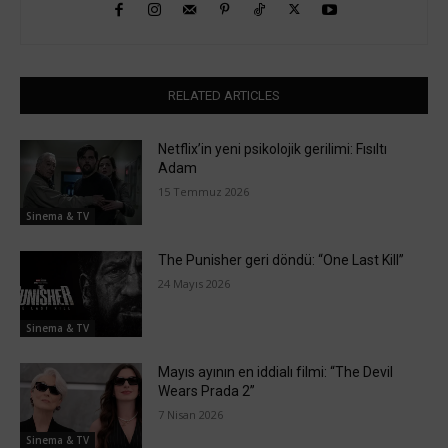
RELATED ARTICLES
Netflix’in yeni psikolojik gerilimi: Fısıltı
Adam
15 Temmuz 2026
Sinema & TV
The Punisher geri döndü: “One Last Kill”
24 Mayıs 2026
Sinema & TV
Mayıs ayının en iddialı filmi: “The Devil
Wears Prada 2”
7 Nisan 2026
Sinema & TV