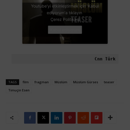
Youtube'yi etkinleştirmek için 'Kabul
ediyorum'a tıklayın
Çerez Politikası
Kabul ediyorum
Cnn Türk
TAGS
film
fragman
Müslüm
Müslüm Gürses
teaser
Timuçin Esen