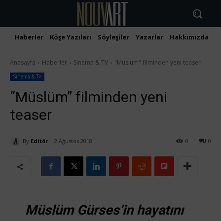
Haberler
Köşe Yazıları
Söyleşiler
Yazarlar
Hakkımızda
İ
Anasayfa
Haberler
Sinema & TV
"Müslüm" filminden yeni teaser
Sinema & TV
“Müslüm” filminden yeni
teaser
By
Editör
2 Ağustos 2018
0
0
Müslüm Gürses’in hayatını