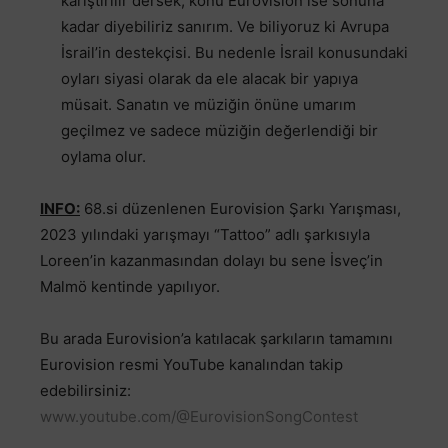
karıştırılır dersek; konu Eurovision ise sonuna
kadar diyebiliriz sanırım. Ve biliyoruz ki Avrupa
İsrail’in destekçisi. Bu nedenle İsrail konusundaki
oyları siyasi olarak da ele alacak bir yapıya
müsait. Sanatın ve müziğin önüne umarım
geçilmez ve sadece müziğin değerlendiği bir
oylama olur.
INFO:
68.si düzenlenen Eurovision Şarkı Yarışması,
2023 yılındaki yarışmayı “Tattoo” adlı şarkısıyla
Loreen’in kazanmasından dolayı bu sene İsveç’in
Malmö kentinde yapılıyor.
Bu arada Eurovision’a katılacak şarkıların tamamını
Eurovision resmi YouTube kanalından takip
edebilirsiniz:
www.youtube.com/@EurovisionSongContest