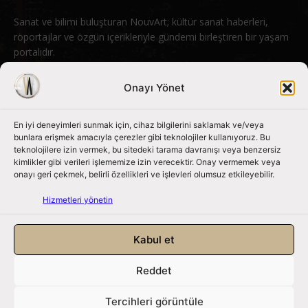
Sanat ve bilimi buluşturan NouvArt; kültür sanat haberleri,
röportajlar ve özgün içerikleriyle gündemi birleştiren bir yaşam
portalıdır.
Bizimle iletişime geçin:
info@nouvart.net
Onayı Yönet
En iyi deneyimleri sunmak için, cihaz bilgilerini saklamak ve/veya
Bizi Takip Edin
bunlara erişmek amacıyla çerezler gibi teknolojiler kullanıyoruz. Bu
teknolojilere izin vermek, bu sitedeki tarama davranışı veya benzersiz
kimlikler gibi verileri işlememize izin verecektir. Onay vermemek veya
onayı geri çekmek, belirli özellikleri ve işlevleri olumsuz etkileyebilir.
Hizmetleri yönetin
Kabul et
Reddet
NouvArt bir Mert Tunçel işletmesidir. © 2013 – 2026. Tüm Hakları
Saklıdır.
Tercihleri görüntüle