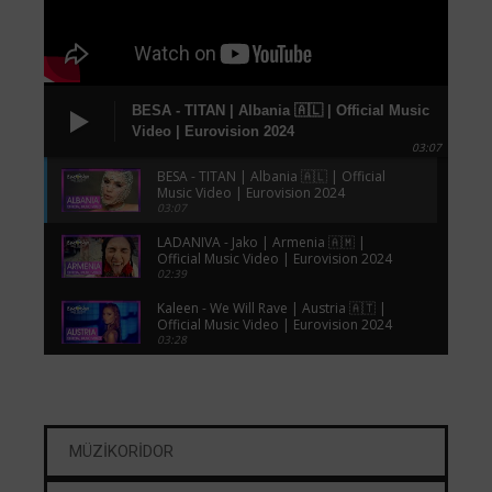
BESA - TITAN | Albania 🇦🇱 | Official Music
Video | Eurovision 2024
03:07
BESA - TITAN | Albania 🇦🇱 | Official
Music Video | Eurovision 2024
03:07
LADANIVA - Jako | Armenia 🇦🇲 |
Official Music Video | Eurovision 2024
02:39
Kaleen - We Will Rave | Austria 🇦🇹 |
Official Music Video | Eurovision 2024
03:28
Electric Fields - One Milkali (One Blood)
| Australia 🇦🇺 | Official Music Video |
Eurovision 2024
03:11
FAHREE feat. Ilkin Dovlatov - Özünlə
MÜZİKORİDOR
Apar | Azerbaijan 🇦🇿 | Official Music
Video | Eurovision 2024
03:12