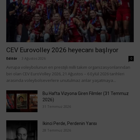
CEV Eurovolley 2026 heyecanı başlıyor
Editör
-
3 Ağustos 2026
0
Avrupa voleybolunun en prestijli milli takım organizasyonlarından
biri olan CEV EuroVolley 2026, 21 Ağustos – 6 Eylül 2026 tarihleri
arasında voleybolseverlere unutulmaz anlar yaşatmaya...
Bu Hafta Vizyona Giren Filmler (31 Temmuz
2026)
31 Temmuz 2026
İkinci Perde, Perdenin Yarısı
28 Temmuz 2026