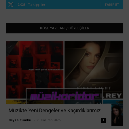
2,025
Takipçiler
TAKIP ET
KÖŞE YAZILARI / SÖYLEŞİLER
Müzikte Yeni Dengeler ve Kaçırdıklarımız
Beyza Cumbul
-
25 Haziran 2026
1