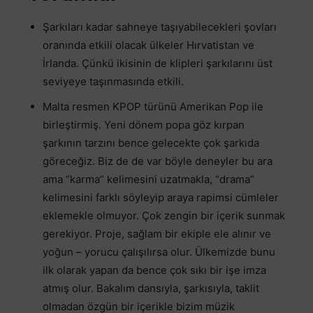
⁠Şarkıları kadar sahneye taşıyabilecekleri şovları
oranında etkili olacak ülkeler Hırvatistan ve
İrlanda. Çünkü ikisinin de klipleri şarkılarını üst
seviyeye taşınmasında etkili.
Malta resmen KPOP türünü Amerikan Pop ile
birleştirmiş. Yeni dönem popa göz kırpan
şarkının tarzını bence gelecekte çok şarkıda
göreceğiz. Biz de de var böyle deneyler bu ara
ama “karma” kelimesini uzatmakla, “drama”
kelimesini farklı söyleyip araya rapimsi cümleler
eklemekle olmuyor. Çok zengin bir içerik sunmak
gerekiyor. Proje, sağlam bir ekiple ele alınır ve
yoğun – yorucu çalışılırsa olur. Ülkemizde bunu
ilk olarak yapan da bence çok sıkı bir işe imza
atmış olur. Bakalım dansıyla, şarkısıyla, taklit
olmadan özgün bir içerikle bizim müzik