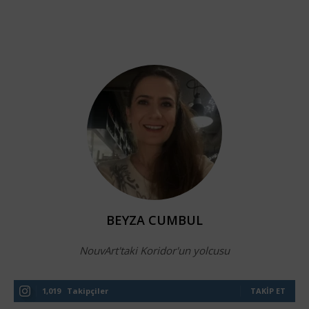
BEYZA CUMBUL
NouvArt'taki Koridor'un yolcusu
1,019
Takipçiler
TAKIP ET