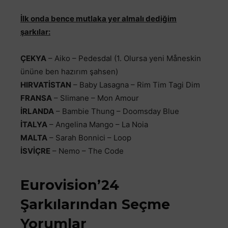
İlk onda bence mutlaka yer almalı dediğim
şarkılar:
ÇEKYA
– Aiko – Pedesdal (1. Olursa yeni Måneskin
ününe ben hazırım şahsen)
HIRVATİSTAN
– Baby Lasagna – Rim Tim Tagi Dim
FRANSA
– Slimane – Mon Amour
İRLANDA
– Bambie Thung – Doomsday Blue
İTALYA
– Angelina Mango – La Noia
MALTA
– Sarah Bonnici – Loop
İSVİÇRE
– Nemo – The Code
Eurovision’24
Şarkılarından Seçme
Yorumlar