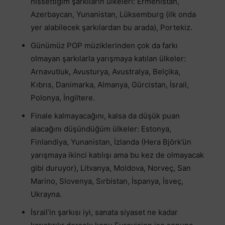
hissettiğim şarkıların ülkeleri: Ermenistan,
Azerbaycan, Yunanistan, Lüksemburg (ilk onda
yer alabilecek şarkılardan bu arada), Portekiz.
Günümüz POP müziklerinden çok da farkı
olmayan şarkılarla yarışmaya katılan ülkeler:
Arnavutluk, Avusturya, Avustralya, Belçika,
Kıbrıs, Danimarka, Almanya, Gürcistan, İsrail,
Polonya, İngiltere.
Finale kalmayacağını, kalsa da düşük puan
alacağını düşündüğüm ülkeler: Estonya,
Finlandiya, Yunanistan, İzlanda (Hera Björk’ün
yarışmaya ikinci katılışı ama bu kez de olmayacak
gibi duruyor), Litvanya, Moldova, Norveç, San
Marino, Slovenya, Sırbistan, İspanya, İsveç,
Ukrayna.
⁠İsrail’in şarkısı iyi, sanata siyaset ne kadar