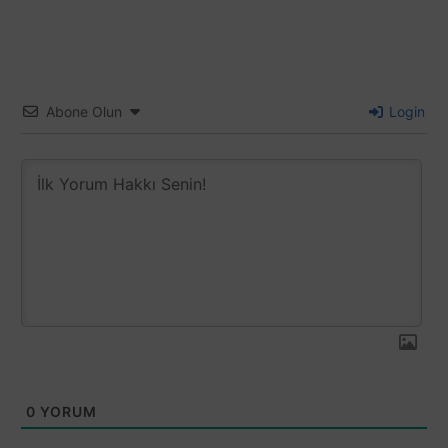
Music Video | Eurovision 2024
03:06
MEGARA - 11:11 | San Marino 🇸🇲 |
Official Music Video | Eurovision 2024
03:42
TEYA DORA - RAMONDA | Serbia 🇷🇸 |
Abone Olun
Login
Official Music Video | Eurovision 2024
03:11
0
YORUM