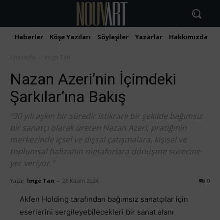
Haberler
Köşe Yazıları
Söyleşiler
Yazarlar
Hakkımızda
İ
Anasayfa
İmge Tan
Nazan Azeri’nin İçimdeki
Şarkılar’ına Bakış
"30 yılı aşkın bir süredir istikrarlı bir şekilde bağımsız
bir sanatçı olarak üreten Nazan Azeri, pratiğinin
merkezinde içsel ve dışsal çatışmalara, kişisel ve
toplumsal hafızanın metaforlara dönüşme sürecine
yer veriyor."
Yazar
İmge Tan
-
26 Kasım 2024
0
Akfen Holding tarafından bağımsız sanatçılar için
eserlerini sergileyebilecekleri bir sanat alanı