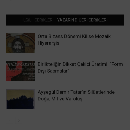
İLGİLİ İÇERİKLER
YAZARIN DİĞER İÇERİKLERİ
Orta Bizans Dönemi Kilise Mozaik
Hiyerarşisi
Birlikteliğin Dikkat Çekici Üretimi: “Form
Dışı Sapmalar”
Ayşegül Demir Tatar’ın Silüetlerinde
Doğa, Mit ve Varoluş