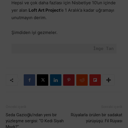
Hepsi ve çok daha fazlası için Nisbetiye 10’un içinde
yer alan
Loft Art Project
’e 1 Aralık’a kadar uğramayı
unutmayın derim.
Şimdiden iyi gezmeler.
İmge Tan
Önceki içerik
Sonraki içerik
Seda Gazioğlu’ndan yeni bir
Rüyalarla örülen bir sadakat
yüzleşme sergisi: “O Kedi Siyah
yürüyüşü: Fil Rüyası
Mıydı?”