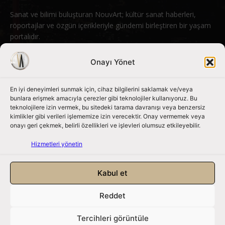
Sanat ve bilimi buluşturan NouvArt; kültür sanat haberleri,
röportajlar ve özgün içerikleriyle gündemi birleştiren bir yaşam
portalıdır.
Bizimle iletişime geçin:
info@nouvart.net
Onayı Yönet
En iyi deneyimleri sunmak için, cihaz bilgilerini saklamak ve/veya
Bizi Takip Edin
bunlara erişmek amacıyla çerezler gibi teknolojiler kullanıyoruz. Bu
teknolojilere izin vermek, bu sitedeki tarama davranışı veya benzersiz
kimlikler gibi verileri işlememize izin verecektir. Onay vermemek veya
onayı geri çekmek, belirli özellikleri ve işlevleri olumsuz etkileyebilir.
Hizmetleri yönetin
Kabul et
Reddet
NouvArt bir Mert Tunçel işletmesidir. © 2013 – 2026. Tüm Hakları
Saklıdır.
Tercihleri görüntüle