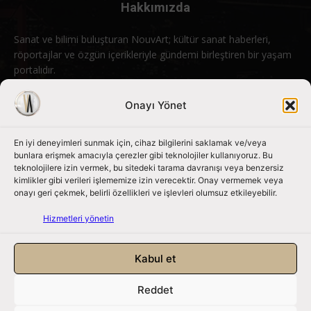
Hakkımızda
Sanat ve bilimi buluşturan NouvArt; kültür sanat haberleri,
röportajlar ve özgün içerikleriyle gündemi birleştiren bir yaşam
portalıdır.
Bizimle iletişime geçin:
info@nouvart.net
Onayı Yönet
En iyi deneyimleri sunmak için, cihaz bilgilerini saklamak ve/veya
Bizi Takip Edin
bunlara erişmek amacıyla çerezler gibi teknolojiler kullanıyoruz. Bu
teknolojilere izin vermek, bu sitedeki tarama davranışı veya benzersiz
kimlikler gibi verileri işlememize izin verecektir. Onay vermemek veya
onayı geri çekmek, belirli özellikleri ve işlevleri olumsuz etkileyebilir.
Hizmetleri yönetin
Kabul et
Reddet
NouvArt bir Mert Tunçel işletmesidir. © 2013 – 2026. Tüm Hakları