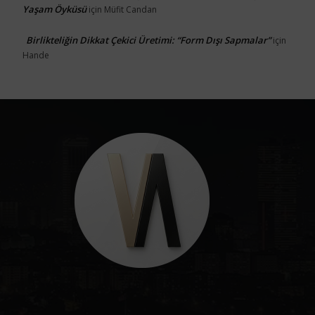
Yaşam Öyküsü
için
Müfit Candan
Birlikteliğin Dikkat Çekici Üretimi: “Form Dışı Sapmalar”
için
Hande