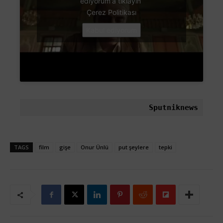
ediyorum'a tıklayın
Çerez Politikası
Kabul ediyorum
Sputniknews
TAGS
film
gişe
Onur Ünlü
put şeylere
tepki