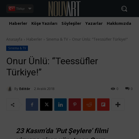
Türkçe
Haberler
Köşe Yazıları
Söyleşiler
Yazarlar
Hakkımızda
İ
Anasayfa
Haberler
Sinema & TV
Onur Ünlü: "Teessüfler Türkiye!"
Sinema & TV
Onur Ünlü: “Teessüfler
Türkiye!”
By
Editör
2 Aralık 2018
0
0
23 Kasım’da ‘Put Şeylere’ filmi