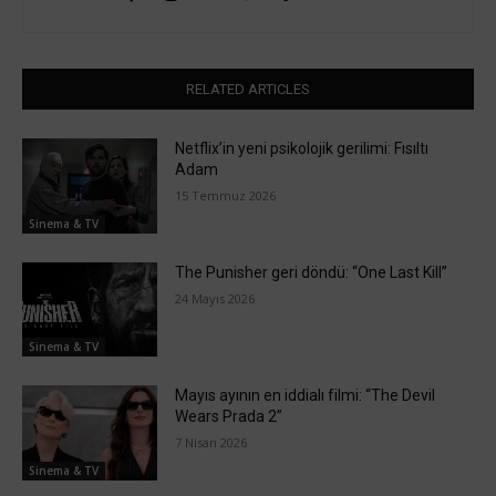
RELATED ARTICLES
Netflix’in yeni psikolojik gerilimi: Fısıltı
Adam
15 Temmuz 2026
Sinema & TV
The Punisher geri döndü: “One Last Kill”
24 Mayıs 2026
Sinema & TV
Mayıs ayının en iddialı filmi: “The Devil
Wears Prada 2”
7 Nisan 2026
Sinema & TV