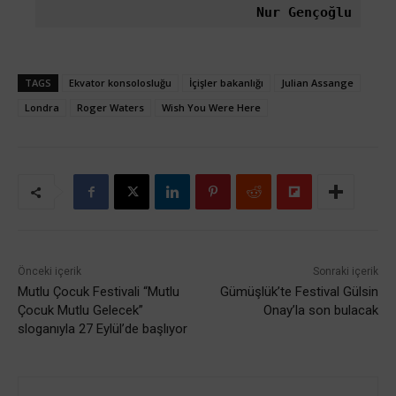
Nur Gençoğlu
TAGS
Ekvator konsolosluğu
İçişler bakanlığı
Julian Assange
Londra
Roger Waters
Wish You Were Here
Önceki içerik
Sonraki içerik
Mutlu Çocuk Festivali “Mutlu
Gümüşlük’te Festival Gülsin
Çocuk Mutlu Gelecek”
Onay’la son bulacak
sloganıyla 27 Eylül’de başlıyor