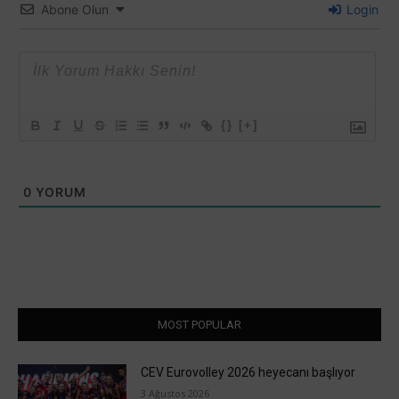
Abone Olun
Login
{}
[+]
0
YORUM
MOST POPULAR
CEV Eurovolley 2026 heyecanı başlıyor
3 Ağustos 2026