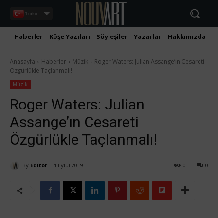
Türkçe
Haberler
Köşe Yazıları
Söyleşiler
Yazarlar
Hakkımızda
İ
Anasayfa
Haberler
Müzik
Roger Waters: Julian Assange’ın Cesareti
Özgürlükle Taçlanmalı!
Müzik
Roger Waters: Julian
Assange’ın Cesareti
Özgürlükle Taçlanmalı!
By
Editör
4 Eylül 2019
0
0