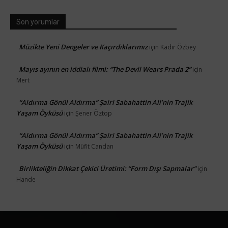
Son yorumlar
Müzikte Yeni Dengeler ve Kaçırdıklarımız
için
Kadir Özbey
Mayıs ayının en iddialı filmi: “The Devil Wears Prada 2”
için
Mert
“Aldırma Gönül Aldırma” Şairi Sabahattin Ali’nin Trajik
Yaşam Öyküsü
için
Şener Öztop
“Aldırma Gönül Aldırma” Şairi Sabahattin Ali’nin Trajik
Yaşam Öyküsü
için
Müfit Candan
Birlikteliğin Dikkat Çekici Üretimi: “Form Dışı Sapmalar”
için
Hande