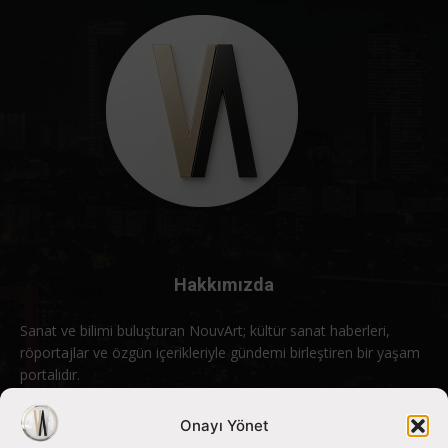
Hakkımızda
Sanat ve bilimi buluşturan NouvArt; kültür sanat haberleri,
röportajlar ve özgün içerikleriyle gündemi birleştiren bir yaşam
portalıdır.
Bizimle iletişime geçin:
info@nouvart.net
Onayı Yönet