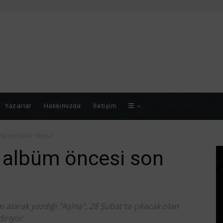
Yazarlar
Hakkımızda
İletişim
i son tekli: “Aşina”
 albüm öncesi son
 alarak yazdığı "Aşina", 28 Şubat'ta çıkacak olan
ırıyor.