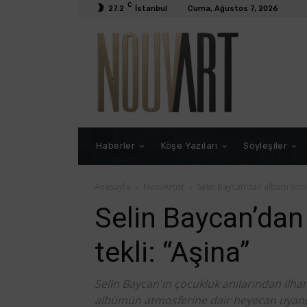
C
27.2
İstanbul
Cuma, Ağustos 7, 2026
Haberler
Köşe Yazıları
Söyleşiler
Anasayfa
NouvArtist
Selin Baycan’dan albüm önces
Selin Baycan’dan
tekli: “Aşina”
Selin Baycan'ın çocukluk anılarından ilham
albümün atmosferine dair heyecan uyand