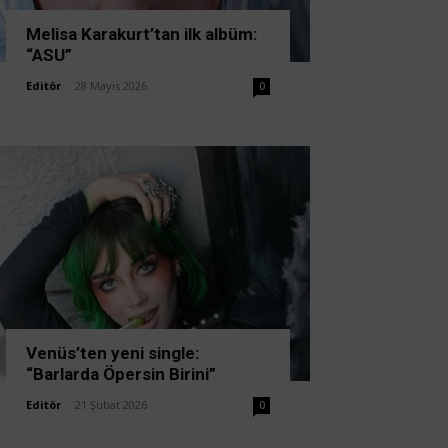
Melisa Karakurt’tan ilk albüm:
“ASU”
Editör
-
28 Mayıs 2026
0
Venüs’ten yeni single:
“Barlarda Öpersin Birini”
Editör
-
21 Şubat 2026
0