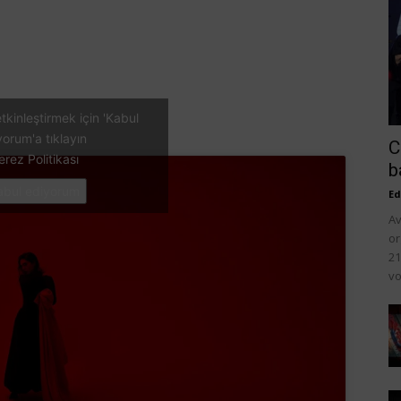
tkinleştirmek için 'Kabul
yorum'a tıklayın
C
erez Politikası
b
abul ediyorum
Ed
Av
or
21
vo