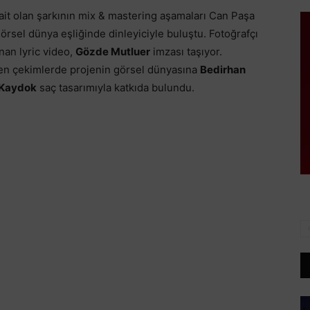
ait olan şarkının mix & mastering aşamaları Can Paşa
 görsel dünya eşliğinde dinleyiciyle buluştu. Fotoğrafçı
nan lyric video,
Gözde Mutluer
imzası taşıyor.
len çekimlerde projenin görsel dünyasına
Bedirhan
 Kaydok
saç tasarımıyla katkıda bulundu.