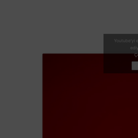
Youtube'yi e
edi
Ç
K