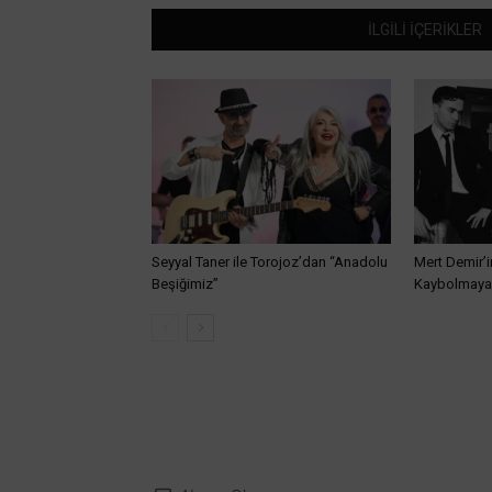
İLGİLİ İÇERİKLER
Seyyal Taner ile Torojoz’dan “Anadolu
Mert Demir’i
Beşiğimiz”
Kaybolmaya