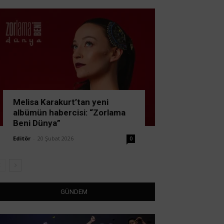
Melisa Karakurt’tan yeni
albümün habercisi: “Zorlama
Beni Dünya”
Editör
-
20 Şubat 2026
0
GÜNDEM