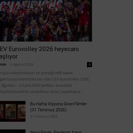
EV Eurovolley 2026 heyecanı
aşlıyor
itör
-
3 Ağustos 2026
0
rupa voleybolunun en prestijli milli takım
ganizasyonlarından biri olan CEV EuroVolley 2026,
 Ağustos – 6 Eylül 2026 tarihleri arasında
leybolseverlere unutulmaz anlar yaşatmaya...
Bu Hafta Vizyona Giren Filmler
(31 Temmuz 2026)
31 Temmuz 2026
İkinci Perde, Perdenin Yarısı