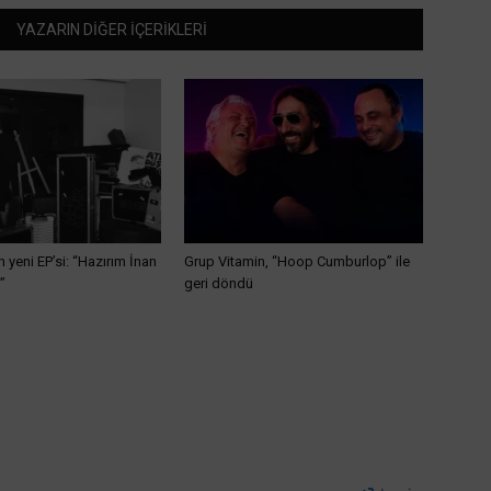
YAZARIN DİĞER İÇERİKLERİ
n yeni EP’si: “Hazırım İnan
Grup Vitamin, “Hoop Cumburlop” ile
”
geri döndü