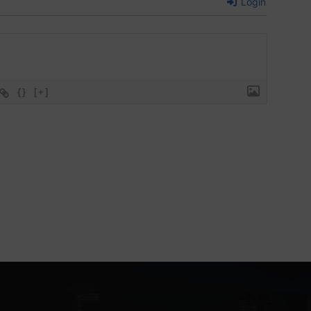
Login
{}
[+]