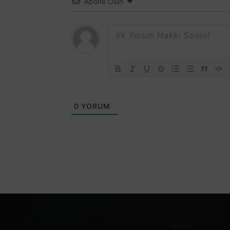
Abone Olun
0
YORUM