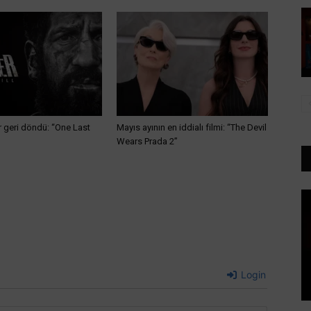
 geri döndü: “One Last
Mayıs ayının en iddialı filmi: “The Devil
Wears Prada 2”
Login