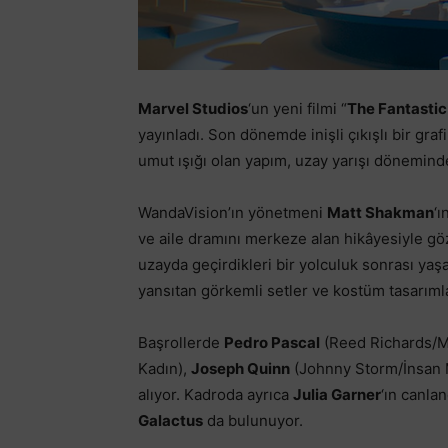
Marvel Studios
‘un yeni filmi “
The Fantastic 
yayınladı. Son dönemde inişli çıkışlı bir gra
umut ışığı olan yapım, uzay yarışı döneminde
WandaVision’ın yönetmeni
Matt Shakman
‘ı
ve aile dramını merkeze alan hikâyesiyle gö
uzayda geçirdikleri bir yolculuk sonrası ya
yansıtan görkemli setler ve kostüm tasarımlar
Başrollerde
Pedro Pascal
(Reed Richards/Mr
Kadın),
Joseph Quinn
(Johnny Storm/İnsan 
alıyor. Kadroda ayrıca
Julia Garner
‘ın canla
Galactus
da bulunuyor.