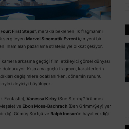
Four: First Steps
“, merakla beklenen ilk fragmanını
fik sergileyen
Marvel Sinematik Evreni
için yeni bir
n ilham alan pazarlama stratejisiyle dikkat çekiyor.
n kamera arkasına geçtiği film, etkileyici görsel dünyası
z dolduruyor. Kısa ama güçlü fragman, karakterlerin
şadıkları değişimlere odaklanırken, dönemin ruhunu
ıyla izleyiciyi büyülüyor.
. Fantastic),
Vanessa Kirby
(Sue Storm/Görünmez
Meşale) ve
Ebon Moss-Bachrach
(Ben Grimm/Şey) yer
ndırdığı Gümüş Sörfçü ve
Ralph Ineson
‘ın hayat verdiği