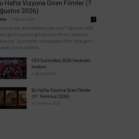
u Hafta Vizyona Giren Filmler (7
ğustos 2026)
itör
-
7 Ağustos 2026
0
zyonda yer alan filmlerin yanı sıra, 7 Ağustos 2026
ma günü vizyona girecek yeni filmler izleyiciyle
luşuyor. Ziyaretçiler: Hesaplaşma (The Strangers:
apter 3), Karanlıktan...
CEV Eurovolley 2026 heyecanı
başlıyor
3 Ağustos 2026
Bu Hafta Vizyona Giren Filmler
(31 Temmuz 2026)
31 Temmuz 2026