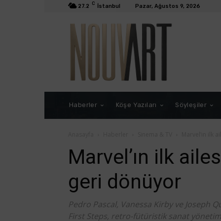
C
27.2
İstanbul
Pazar, Ağustos 9, 2026
Haberler
Köşe Yazıları
Söyleşiler
Anasayfa
Haberler
Sinema & TV
Marvel’ın ilk a
Marvel’ın ilk aile
geri dönüyor
Pedro Pascal, Vanessa Kirby ve Joseph Qui
First Steps, retro-fütüristik sanat yönetim