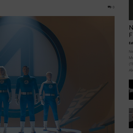
0
N
F
Ed
Ne
Mo
(T
Al