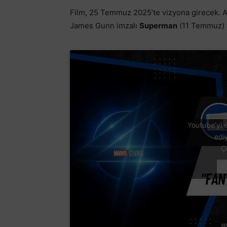
Film, 25 Temmuz 2025’te vizyona girecek. A
James Gunn imzalı
Superman
(11 Temmuz) f
Youtube'yi e
edi
Ç
K