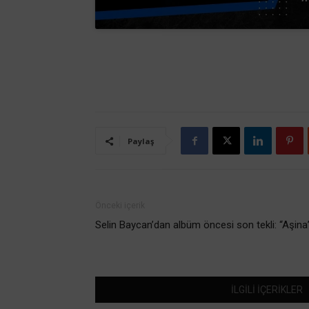
Paylaş
Önceki içerik
Selin Baycan’dan albüm öncesi son tekli: “Aşina
İLGİLİ İÇERİKLER