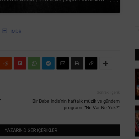
IMDB
Sonraki içerik
”
Bir Baba Indie’nin haftalık müzik ve gündem
programı: “Ne Var Ne Yok?”
YAZARIN DİĞER İÇERİKLERİ