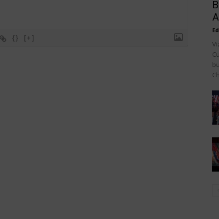
B
A
Ed
{}
[+]
Vi
Cu
bu
Ch