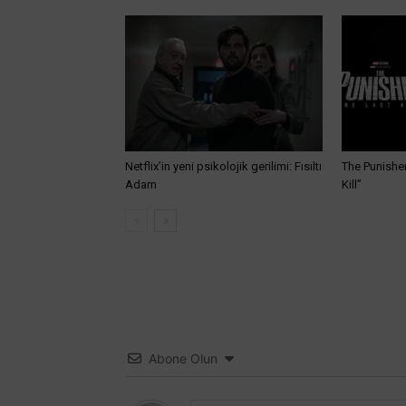
Netflix’in yeni psikolojik gerilimi: Fısıltı
The Punisher
Adam
Kill”
Abone Olun