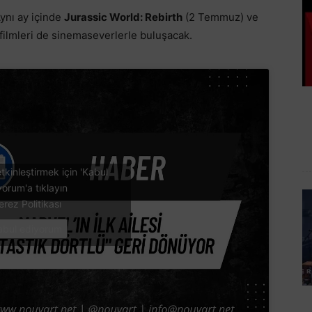
ynı ay içinde
Jurassic World: Rebirth
(2 Temmuz) ve
ilmleri de sinemaseverlerle buluşacak.
tkinleştirmek için 'Kabul
yorum'a tıklayın
erez Politikası
abul ediyorum