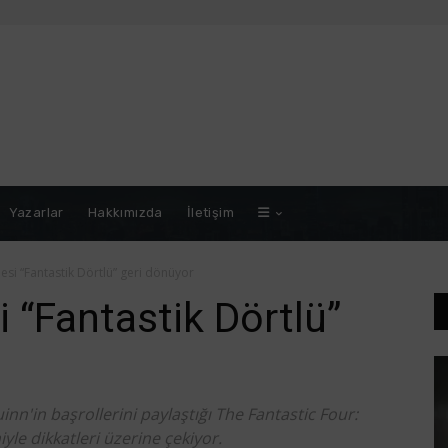
Yazarlar
Hakkımızda
İletişim
ilesi “Fantastik Dörtlü” geri dönüyor
si “Fantastik Dörtlü”
nn'in başrollerini paylaştığı The Fantastic Four:
iyle dikkatleri üzerine çekiyor.