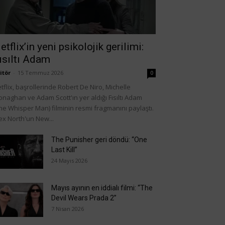
etflix’in yeni psikolojik gerilimi:
ısıltı Adam
itör
-
15 Temmuz 2026
0
tflix, başrollerinde Robert De Niro, Michelle
naghan ve Adam Scott'ın yer aldığı Fısıltı Adam
he Whisper Man) filminin resmi fragmanını paylaştı.
ex North'un New...
The Punisher geri döndü: “One
Last Kill”
24 Mayıs 2026
Mayıs ayının en iddialı filmi: “The
Devil Wears Prada 2”
7 Nisan 2026