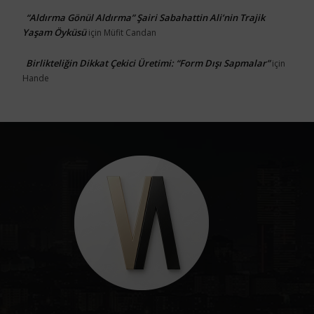
“Aldırma Gönül Aldırma” Şairi Sabahattin Ali’nin Trajik
Yaşam Öyküsü
için
Müfit Candan
Birlikteliğin Dikkat Çekici Üretimi: “Form Dışı Sapmalar”
için
Hande