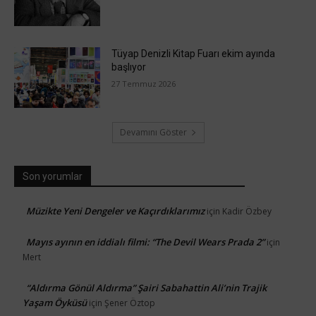
Tüyap Denizli Kitap Fuarı ekim ayında
başlıyor
27 Temmuz 2026
Devamını Göster
Son yorumlar
Müzikte Yeni Dengeler ve Kaçırdıklarımız
için
Kadir Özbey
Mayıs ayının en iddialı filmi: “The Devil Wears Prada 2”
için
Mert
“Aldırma Gönül Aldırma” Şairi Sabahattin Ali’nin Trajik
Yaşam Öyküsü
için
Şener Öztop