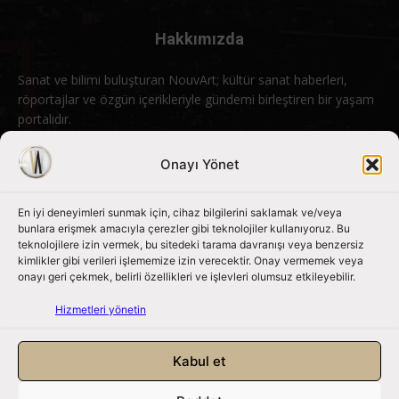
Hakkımızda
Sanat ve bilimi buluşturan NouvArt; kültür sanat haberleri,
röportajlar ve özgün içerikleriyle gündemi birleştiren bir yaşam
portalıdır.
Bizimle iletişime geçin:
info@nouvart.net
Onayı Yönet
En iyi deneyimleri sunmak için, cihaz bilgilerini saklamak ve/veya
Bizi Takip Edin
bunlara erişmek amacıyla çerezler gibi teknolojiler kullanıyoruz. Bu
teknolojilere izin vermek, bu sitedeki tarama davranışı veya benzersiz
kimlikler gibi verileri işlememize izin verecektir. Onay vermemek veya
onayı geri çekmek, belirli özellikleri ve işlevleri olumsuz etkileyebilir.
Hizmetleri yönetin
Kabul et