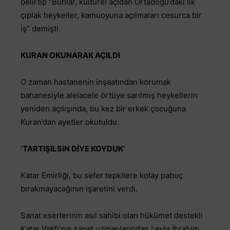
belirtip “Bunlar, kültürel açıdan Ortadoğu’daki ilk
çıplak heykeller, kamuoyuna açılmaları cesurca bir
iş” demişti.
KURAN OKUNARAK AÇILDI
O zaman hastanenin inşaatından korumak
bahanesiyle alelacele örtüye sarılmış heykellerin
yeniden açılışında, bu kez bir erkek çocuğuna
Kuran’dan ayetler okutuldu.
‘TARTIŞILSIN DİYE KOYDUK’
Katar Emirliği, bu sefer tepkilere kolay pabuç
bırakmayacağının işaretini verdi.
Sanat eserlerinin asıl sahibi olan hükümet destekli
Katar Vakfı’nın sanat uzmanlarından Leyla İbrahim