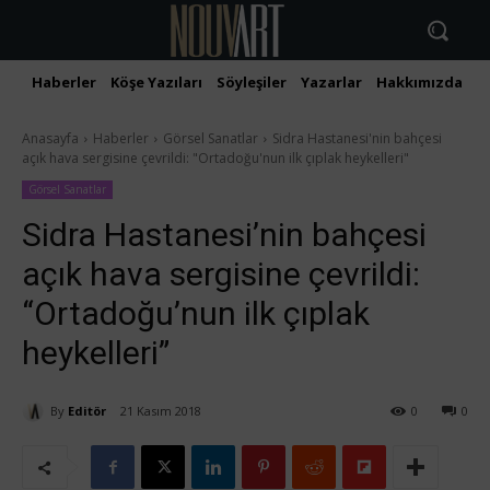
Haberler
Köşe Yazıları
Söyleşiler
Yazarlar
Hakkımızda
İ
Anasayfa
Haberler
Görsel Sanatlar
Sidra Hastanesi'nin bahçesi
açık hava sergisine çevrildi: "Ortadoğu'nun ilk çıplak heykelleri"
Görsel Sanatlar
Sidra Hastanesi’nin bahçesi
açık hava sergisine çevrildi:
“Ortadoğu’nun ilk çıplak
heykelleri”
By
Editör
21 Kasım 2018
0
0