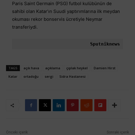
Paris Saint Germain (PSG) futbol kulübünün de
sahibi olan Katar’ın Suudi yaptırımlarına ilk meydan
okuması rekor bonservis ücretiyle Neymar
transferiydi.
Sputniknews
TAGS
açık hava
açıklama
çıplak heykel
Damien Hirst
Katar
ortadoğu
sergi
Sidra Hastanesi
Önceki içerik
Sonraki içerik