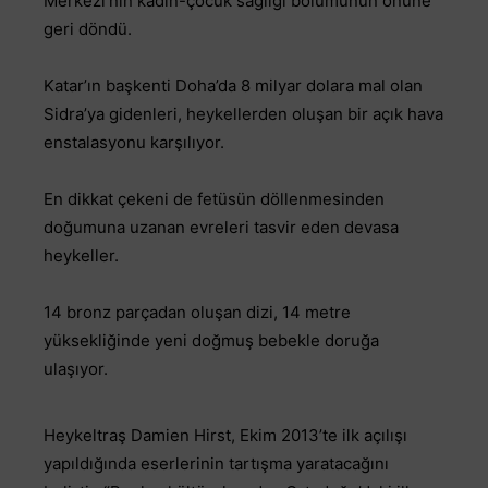
Merkezi’nin kadın-çocuk sağlığı bölümünün önüne
geri döndü.
Katar’ın başkenti Doha’da 8 milyar dolara mal olan
Sidra’ya gidenleri, heykellerden oluşan bir açık hava
enstalasyonu karşılıyor.
En dikkat çekeni de fetüsün döllenmesinden
doğumuna uzanan evreleri tasvir eden devasa
heykeller.
14 bronz parçadan oluşan dizi, 14 metre
yüksekliğinde yeni doğmuş bebekle doruğa
ulaşıyor.
Heykeltraş Damien Hirst, Ekim 2013’te ilk açılışı
yapıldığında eserlerinin tartışma yaratacağını