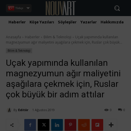
Türkçe
Haberler
Köşe Yazıları
Söyleşiler
Yazarlar
Hakkımızda
İ
Anasayfa
Haberler
Bilim & Teknoloji
Uçak yapımında kullanılan
magnezyumun ağır maliyetini aşağılara çekmek için, Ruslar çok büyük...
Bilim & Teknoloji
Uçak yapımında kullanılan
magnezyumun ağır maliyetini
aşağılara çekmek için, Ruslar
çok büyük bir adım attılar
By
Editör
1 Ağustos 2019
0
0