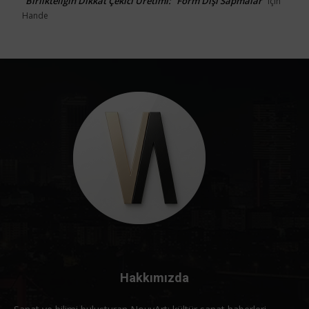
Birlikteliğin Dikkat Çekici Üretimi: “Form Dışı Sapmalar”
için
Hande
Hakkımızda