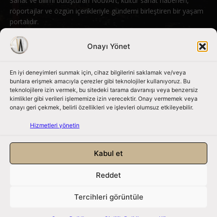
Sanat ve bilimi buluşturan NouvArt; kültür sanat haberleri,
röportajlar ve özgün içerikleriyle gündemi birleştiren bir yaşam
portalıdır.
Bizimle iletişime geçin:
info@nouvart.net
Onayı Yönet
En iyi deneyimleri sunmak için, cihaz bilgilerini saklamak ve/veya
Bizi Takip Edin
bunlara erişmek amacıyla çerezler gibi teknolojiler kullanıyoruz. Bu
teknolojilere izin vermek, bu sitedeki tarama davranışı veya benzersiz
kimlikler gibi verileri işlememize izin verecektir. Onay vermemek veya
onayı geri çekmek, belirli özellikleri ve işlevleri olumsuz etkileyebilir.
Hizmetleri yönetin
Kabul et
Reddet
NouvArt bir Mert Tunçel işletmesidir. © 2013 – 2026. Tüm Hakları
Saklıdır.
Tercihleri görüntüle
Gizlilik Politikası
|
Çerez Politikası
|
Hizmet Koşulları
|
Kullanıcı Verileri
|