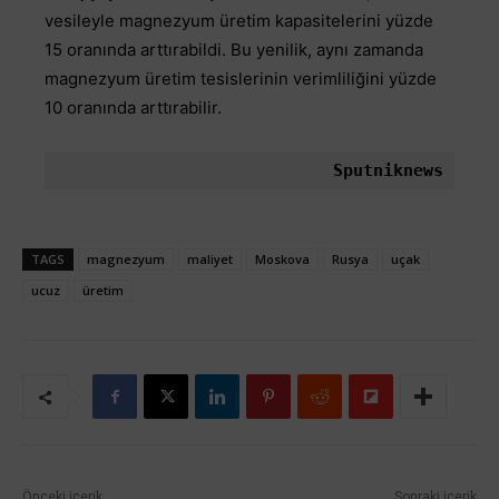
vesileyle magnezyum üretim kapasitelerini yüzde
15 oranında arttırabildi. Bu yenilik, aynı zamanda
magnezyum üretim tesislerinin verimliliğini yüzde
10 oranında arttırabilir.
Sputniknews
TAGS
magnezyum
maliyet
Moskova
Rusya
uçak
ucuz
üretim
Önceki içerik
Sonraki içerik