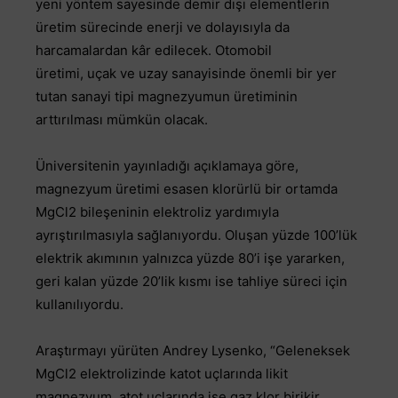
yeni yöntem sayesinde demir dışı elementlerin
üretim sürecinde enerji ve dolayısıyla da
harcamalardan kâr edilecek. Otomobil
üretimi, uçak ve uzay sanayisinde önemli bir yer
tutan sanayi tipi magnezyumun üretiminin
arttırılması mümkün olacak.
Üniversitenin yayınladığı açıklamaya göre,
magnezyum üretimi esasen klorürlü bir ortamda
MgCl2 bileşeninin elektroliz yardımıyla
ayrıştırılmasıyla sağlanıyordu. Oluşan yüzde 100’lük
elektrik akımının yalnızca yüzde 80’i işe yararken,
geri kalan yüzde 20’lik kısmı ise tahliye süreci için
kullanılıyordu.
Araştırmayı yürüten Andrey Lysenko, “Geleneksek
MgCl2 elektrolizinde katot uçlarında likit
magnezyum, atot uçlarında ise gaz klor birikir.