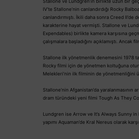
Stallone ve Lundgren’in birlikte uzun bir ge
IV’te Stallone’nin canlandırdığı Rocky Balbo
canlandırmıştı. İkili daha sonra Creed II’de
karakterine hayat vermişti. Stallone ve Lun
Expendables) birlikte kamera karşısına geçm
çalışmalara başladığını açıklamıştı. Ancak fil
Stallone ilk yönetmenlik denemesini 1978 tar
Rocky filmi için de yönetmen koltuğuna o
Melekleri’nin ilk filminin de yönetmenliğini ü
Stallone’nin Afganistan’da yaralanmasının ar
dram türündeki yeni filmi Tough As They Com
Lundgren ise Arrow ve It’s Always Sunny in P
yapımı Aquaman’de Kral Nereus olarak karşı