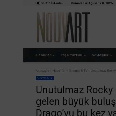
C
30.7
İstanbul
Cumartesi, Ağustos 8, 2026
Haberler
Köşe Yazıları
Söyleşiler
Anasayfa
Haberler
Sinema & TV
Unutulmaz Rocky s
Sinema & TV
Unutulmaz Rocky s
gelen büyük buluş
Drago’yu bu kez ya