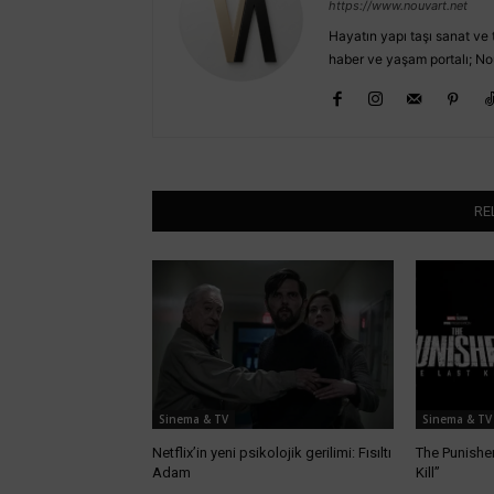
https://www.nouvart.net
Hayatın yapı taşı sanat ve t
haber ve yaşam portalı; No
RE
Sinema & TV
Sinema & TV
Netflix’in yeni psikolojik gerilimi: Fısıltı
The Punisher
Adam
Kill”