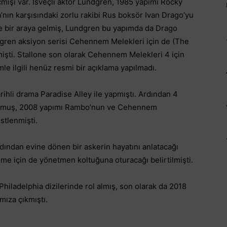
çmişi var. İsveçli aktör Lundgren, 1985 yapımı Rocky
a’nın karşısındaki zorlu rakibi Rus boksör Ivan Drago’yu
 de bir araya gelmiş, Lundgren bu yapımda da Drago
dgren aksiyon serisi Cehennem Melekleri için de (The
işti.
Stallone son olarak Cehennem Melekleri 4 için
mle ilgili henüz resmi bir açıklama yapılmadı.
ihli drama Paradise Alley ile yapmıştı. Ardından 4
turmuş, 2008 yapımı Rambo’nun ve Cehennem
stlenmişti.
dından evine dönen bir askerin hayatını anlatacağı
e için de yönetmen koltuğuna oturacağı belirtilmişti.
hiladelphia dizilerinde rol almış, son olarak da 2018
mıza çıkmıştı.