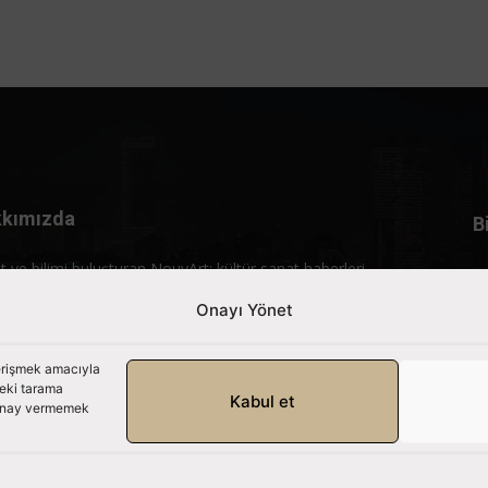
kımızda
B
t ve bilimi buluşturan NouvArt; kültür sanat haberleri,
rtajlar ve özgün içerikleriyle gündemi birleştiren bir yaşam
Onayı Yönet
lıdır.
mle iletişime geçin:
info@nouvart.net
 erişmek amacıyla
deki tarama
Kabul et
. Onay vermemek