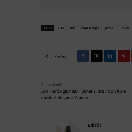
TAGS
CBS
dizi
Ivan Drago
proje
Rocky
Paylaş
Önceki içerik
Ediz Hafızoğlu’ndan “Şimal Yıldızı / Son Kore
Gazileri” Belgesel Albümü
Editör