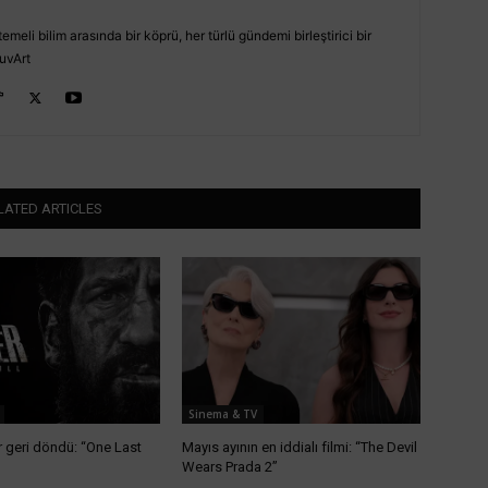
emeli bilim arasında bir köprü, her türlü gündemi birleştirici bir
uvArt
LATED ARTICLES
Sinema & TV
 geri döndü: “One Last
Mayıs ayının en iddialı filmi: “The Devil
Wears Prada 2”