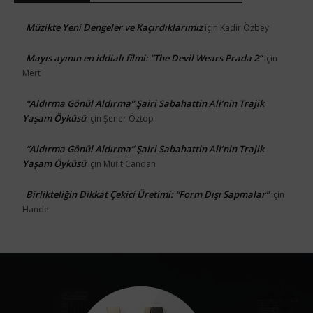
Müzikte Yeni Dengeler ve Kaçırdıklarımız
için
Kadir Özbey
Mayıs ayının en iddialı filmi: “The Devil Wears Prada 2”
için
Mert
“Aldırma Gönül Aldırma” Şairi Sabahattin Ali’nin Trajik
Yaşam Öyküsü
için
Şener Öztop
“Aldırma Gönül Aldırma” Şairi Sabahattin Ali’nin Trajik
Yaşam Öyküsü
için
Müfit Candan
Birlikteliğin Dikkat Çekici Üretimi: “Form Dışı Sapmalar”
için
Hande