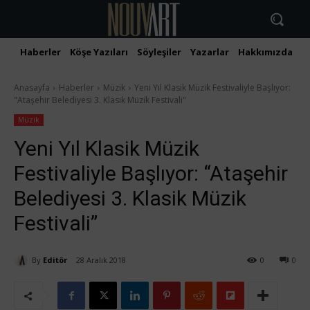
Haberler
Köşe Yazıları
Söyleşiler
Yazarlar
Hakkımızda
İ
Anasayfa
Haberler
Müzik
Yeni Yıl Klasik Müzik Festivaliyle Başlıyor:
"Ataşehir Belediyesi 3. Klasik Müzik Festivali"
Müzik
Yeni Yıl Klasik Müzik
Festivaliyle Başlıyor: “Ataşehir
Belediyesi 3. Klasik Müzik
Festivali”
By
Editör
28 Aralık 2018
0
0