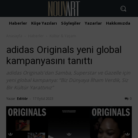
Haberler
Köşe Yazıları
Söyleşiler
Yazarlar
Hakkımızda
İ
Anasayfa
Haberler
Kültür & Yaşam
adidas Originals yeni global
kampanyasını tanıttı
adidas Originals'dan Samba, Superstar ve Gazelle için
yeni global kampanya: “Biz Dünyaya İlham Verdik, Siz
Bir Kültür Yarattınız”
Yazar
Editör
-
17 Eylül 2023
0