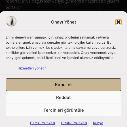
röportajlar ve özgün içerikleriyle gündemi birleştiren bir yaşam
portalıdır.
Bizimle iletişime geçin:
info@nouvart.net
Onayı Yönet
En iyi deneyimleri sunmak için, cihaz bilgilerini saklamak ve/veya
Bizi Takip Edin
bunlara erişmek amacıyla çerezler gibi teknolojiler kullanıyoruz. Bu
teknolojilere izin vermek, bu sitedeki tarama davranışı veya benzersiz
kimlikler gibi verileri işlememize izin verecektir. Onay vermemek veya
onayı geri çekmek, belirli özellikleri ve işlevleri olumsuz etkileyebilir.
Hizmetleri yönetin
Kabul et
Reddet
NouvArt bir Mert Tunçel işletmesidir. © 2013 – 2026. Tüm Hakları
Saklıdır.
Tercihleri görüntüle
Gizlilik Politikası
|
Çerez Politikası
|
Hizmet Koşulları
|
Kullanıcı Verileri
|
Çerez Politikası
Gizlilik Politikası
Künye
Künye
|
İletişim