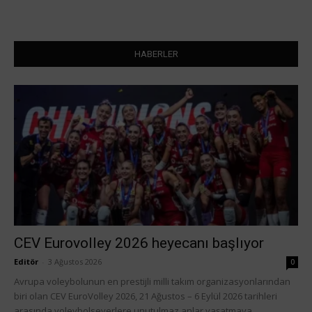
HABERLER
CEV Eurovolley 2026 heyecanı başlıyor
Editör
-
3 Ağustos 2026
0
Avrupa voleybolunun en prestijli milli takım organizasyonlarından
biri olan CEV EuroVolley 2026, 21 Ağustos – 6 Eylül 2026 tarihleri
arasında voleybolseverlere unutulmaz anlar yaşatmaya...