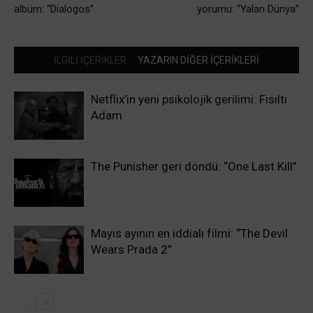
albüm: “Dialogos”
yorumu: “Yalan Dünya”
İLGİLİ İÇERİKLER
YAZARIN DİĞER İÇERİKLERİ
Netflix’in yeni psikolojik gerilimi: Fısıltı
Adam
The Punisher geri döndü: “One Last Kill”
Mayıs ayının en iddialı filmi: “The Devil
Wears Prada 2”