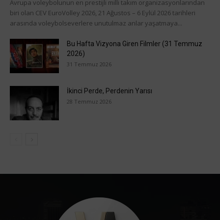
Avrupa voleybolunun en prestijli milli takım organizasyonlarından
biri olan CEV EuroVolley 2026, 21 Ağustos – 6 Eylül 2026 tarihleri
arasında voleybolseverlere unutulmaz anlar yaşatmaya...
Bu Hafta Vizyona Giren Filmler (31 Temmuz
2026)
31 Temmuz 2026
İkinci Perde, Perdenin Yarısı
28 Temmuz 2026