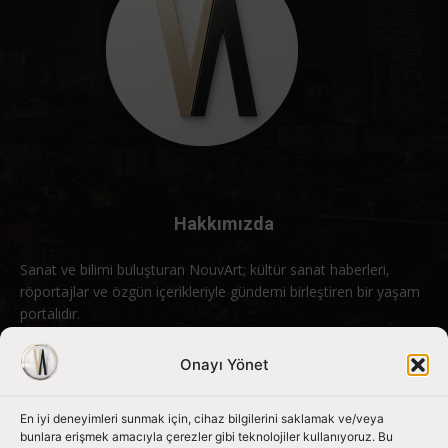
Hakkımızda
Sanat ve bilimi buluşturan NouvArt; kültür sanat haberleri,
röportajlar ve özgün içerikleriyle gündemi birleştiren bir yaşam
portalıdır.
Bizimle iletişime geçin:
info@nouvart.net
Onayı Yönet
En iyi deneyimleri sunmak için, cihaz bilgilerini saklamak ve/veya
Bizi Takip Edin
bunlara erişmek amacıyla çerezler gibi teknolojiler kullanıyoruz. Bu