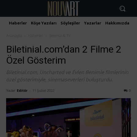
Haberler
Köşe Yazıları
Söyleşiler
Yazarlar
Hakkımızda
İ
Anasayfa
Haberler
Sinema & TV
Biletinial.com’dan 2 Filme 2
Özel Gösterim
Biletinial.com, Uncharted ve Evlen Benimle filmlerinin
özel gösterimiyle, sinemaseverleri buluşturdu.
Yazar
Editör
-
11 Şubat 2022
0