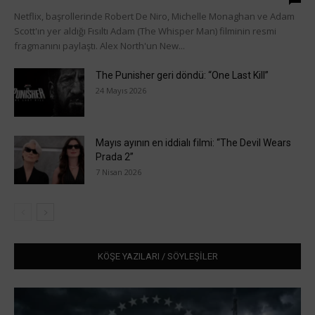
Netflix, başrollerinde Robert De Niro, Michelle Monaghan ve Adam
Scott'ın yer aldığı Fısıltı Adam (The Whisper Man) filminin resmi
fragmanını paylaştı. Alex North'un New...
The Punisher geri döndü: “One Last Kill”
24 Mayıs 2026
Mayıs ayının en iddialı filmi: “The Devil Wears
Prada 2”
7 Nisan 2026
KÖŞE YAZILARI / SÖYLEŞİLER