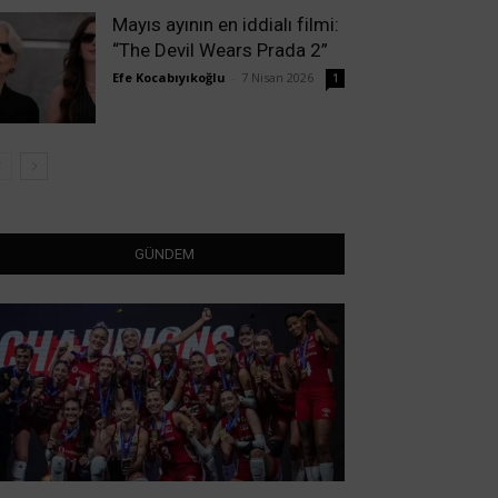
Mayıs ayının en iddialı filmi:
“The Devil Wears Prada 2”
Efe Kocabıyıkoğlu
-
7 Nisan 2026
1
GÜNDEM