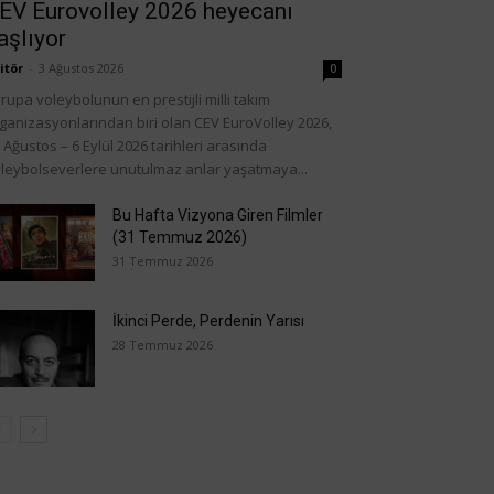
EV Eurovolley 2026 heyecanı
aşlıyor
itör
-
3 Ağustos 2026
0
rupa voleybolunun en prestijli milli takım
ganizasyonlarından biri olan CEV EuroVolley 2026,
 Ağustos – 6 Eylül 2026 tarihleri arasında
leybolseverlere unutulmaz anlar yaşatmaya...
Bu Hafta Vizyona Giren Filmler
(31 Temmuz 2026)
31 Temmuz 2026
İkinci Perde, Perdenin Yarısı
28 Temmuz 2026