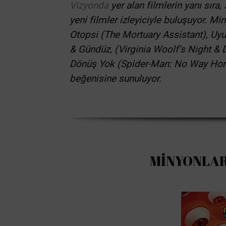
Vizyonda
yer alan filmlerin yanı sı
yeni filmler izleyiciyle buluşuyor. M
Otopsi (The Mortuary Assistant), Uyu
& Gündüz, (Virginia Woolf’s Night &
Dönüş Yok (Spider-Man: No Way Home
beğenisine sunuluyor.
MİNYONLAR