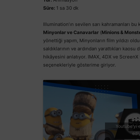
Süre:
1 sa 30 dk
Illumination’ın sevilen sarı kahramanları bu
Minyonlar ve Canavarlar
(
Minions & Monst
yönettiği yapım, Minyonların film yıldızı old
saldıklarının ve ardından yarattıkları kaosu 
hikâyesini anlatıyor. IMAX, 4DX ve ScreenX fo
seçenekleriyle gösterime giriyor.
Youtube'yi e
edi