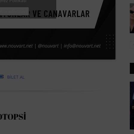
erez Politikası
abul ediyorum
BİLET AL
OTOPSİ