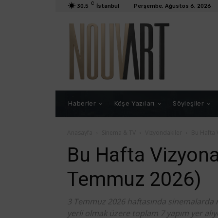
C
30.5
İstanbul
Perşembe, Ağustos 6, 2026
Haberler
Köşe Yazıları
Söyleşiler
Anasayfa
Sinema & TV
Vizyondakiler
Bu Hafta 
Bu Hafta Vizyona
Temmuz 2026)
3 Temmuz 2026 haftasında sinemalarda nel
yerli olmak üzere toplam 7 yapım yer alıy