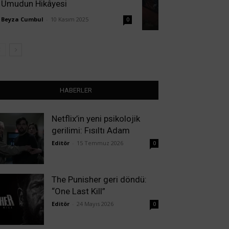
Umudun Hikâyesi
Beyza Cumbul
-
10 Kasım 2025
0
HABERLER
Netflix’in yeni psikolojik
gerilimi: Fısıltı Adam
Editör
-
15 Temmuz 2026
0
The Punisher geri döndü:
“One Last Kill”
Editör
-
24 Mayıs 2026
0