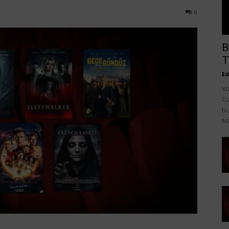
0
B
T
Ed
Vi
Cu
bu
Ma