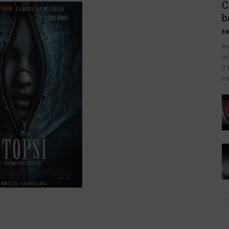
C
b
Ed
Av
or
21
vo