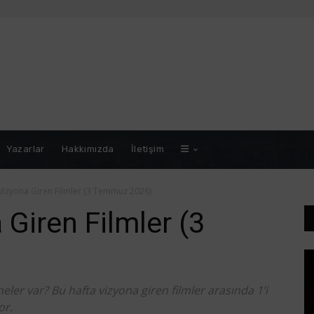
Yazarlar
Hakkımızda
İletişim
Vizyona Giren Filmler (3 Temmuz 2026)
 Giren Filmler (3
er var? Bu hafta vizyona giren filmler arasında 1’i
or.