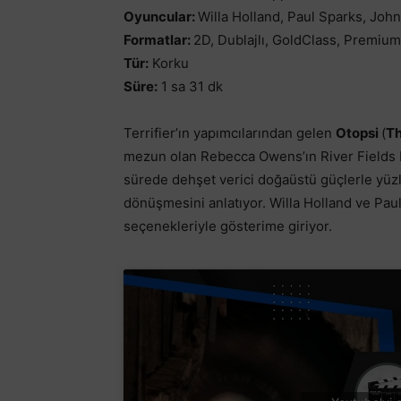
Oyuncular:
Willa Holland, Paul Sparks, Jo
Formatlar:
2D, Dublajlı, GoldClass, Premium
Tür:
Korku
Süre:
1 sa 31 dk
Terrifier’ın yapımcılarından gelen
Otopsi
(
Th
mezun olan Rebecca Owens’ın River Fields M
sürede dehşet verici doğaüstü güçlerle yüz
dönüşmesini anlatıyor. Willa Holland ve Paul S
seçenekleriyle gösterime giriyor.