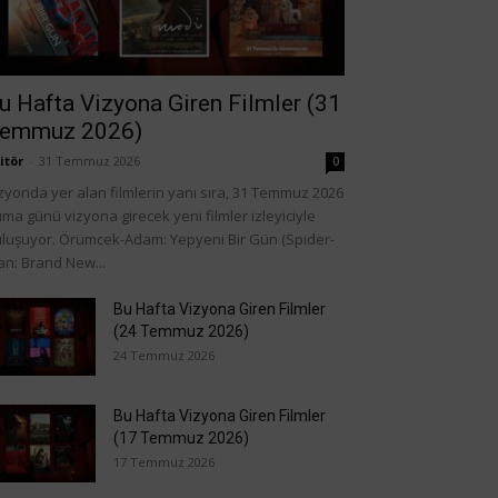
u Hafta Vizyona Giren Filmler (31
emmuz 2026)
itör
-
31 Temmuz 2026
0
zyonda yer alan filmlerin yanı sıra, 31 Temmuz 2026
ma günü vizyona girecek yeni filmler izleyiciyle
luşuyor. Örümcek-Adam: Yepyeni Bir Gün (Spider-
n: Brand New...
Bu Hafta Vizyona Giren Filmler
(24 Temmuz 2026)
24 Temmuz 2026
Bu Hafta Vizyona Giren Filmler
(17 Temmuz 2026)
17 Temmuz 2026