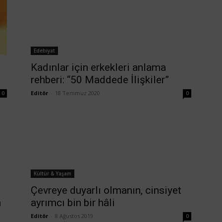
Edebiyat
Kadınlar için erkekleri anlama
rehberi: “50 Maddede İlişkiler”
Editör
-
18 Temmuz 2020
0
0
Kültür & Yaşam
Çevreye duyarlı olmanın, cinsiyet
n
ayrımcı bin bir hâli
Editör
-
8 Ağustos 2019
0