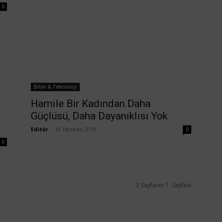
0
Bilim & Teknoloji
Hamile Bir Kadından Daha
Güçlüsü, Daha Dayanıklısı Yok
Editör
-
10 Haziran 2019
0
0
3 Sayfanın 1. Sayfası