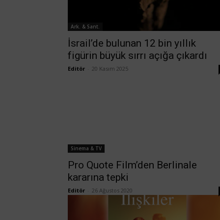
Ark. & Sant.
İsrail’de bulunan 12 bin yıllık
figürin büyük sırrı açığa çıkardı
Editör
-
20 Kasım 2025
Sinema & TV
Pro Quote Film’den Berlinale
kararına tepki
Editör
-
26 Ağustos 2020