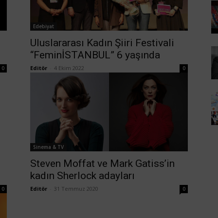
Edebiyat
Uluslararası Kadın Şiiri Festivali
“FeminİSTANBUL” 6 yaşında
Editör
-
4 Ekim 2022
0
0
Sinema & TV
Steven Moffat ve Mark Gatiss’in
kadın Sherlock adayları
Editör
-
31 Temmuz 2020
0
0