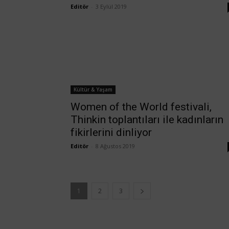
Editör
-
3 Eylül 2019
Kültür & Yaşam
Women of the World festivali,
Thinkin toplantıları ile kadınların
fikirlerini dinliyor
Editör
-
8 Ağustos 2019
1
2
3