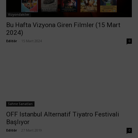
Vizyondakiler
Bu Hafta Vizyona Giren Filmler (15 Mart
2024)
Editör
-
15 Mart 2024
0
Sahne Sanatları
OFF Istanbul Alternatif Tiyatro Festivali
Başlıyor
Editör
-
27 Mart 2019
0