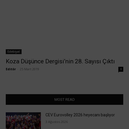
Edebiyat
Koza Düşünce Dergisi’nin 28. Sayısı Çıktı
Editör
-
25 Mart 2019
0
MOST READ
CEV Eurovolley 2026 heyecanı başlıyor
3 Ağustos 2026