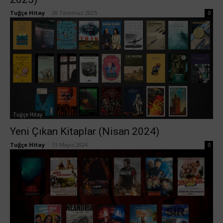
Tuğçe Hitay
-
28 Temmuz 2025
0
Tuğçe Hitay
Yeni Çıkan Kitaplar (Nisan 2024)
Tuğçe Hitay
-
13 Mayıs 2024
0