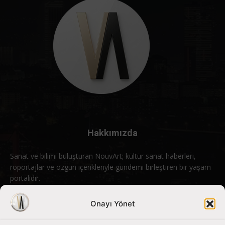
Hakkımızda
Sanat ve bilimi buluşturan NouvArt; kültür sanat haberleri,
röportajlar ve özgün içerikleriyle gündemi birleştiren bir yaşam
portalıdır.
Bizimle iletişime geçin:
info@nouvart.net
Onayı Yönet