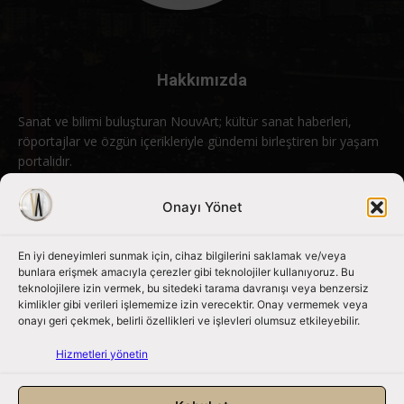
Hakkımızda
Sanat ve bilimi buluşturan NouvArt; kültür sanat haberleri,
röportajlar ve özgün içerikleriyle gündemi birleştiren bir yaşam
portalıdır.
Bizimle iletişime geçin:
info@nouvart.net
Onayı Yönet
En iyi deneyimleri sunmak için, cihaz bilgilerini saklamak ve/veya
Bizi Takip Edin
bunlara erişmek amacıyla çerezler gibi teknolojiler kullanıyoruz. Bu
teknolojilere izin vermek, bu sitedeki tarama davranışı veya benzersiz
kimlikler gibi verileri işlememize izin verecektir. Onay vermemek veya
onayı geri çekmek, belirli özellikleri ve işlevleri olumsuz etkileyebilir.
Hizmetleri yönetin