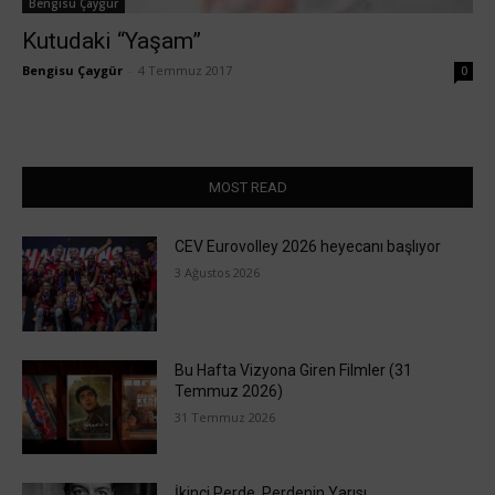
Bengisu Çaygür
Kutudaki “Yaşam”
Bengisu Çaygür
-
4 Temmuz 2017
0
MOST READ
CEV Eurovolley 2026 heyecanı başlıyor
3 Ağustos 2026
Bu Hafta Vizyona Giren Filmler (31
Temmuz 2026)
31 Temmuz 2026
İkinci Perde, Perdenin Yarısı