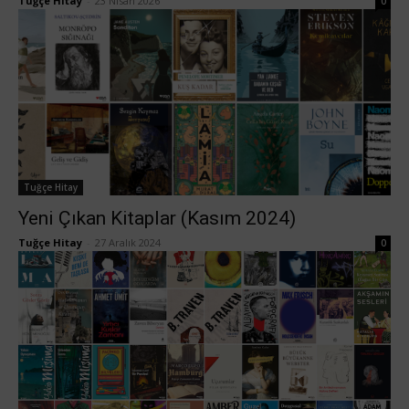
Tuğçe Hitay
-
23 Nisan 2026
0
Tuğçe Hitay
Yeni Çıkan Kitaplar (Kasım 2024)
Tuğçe Hitay
-
27 Aralık 2024
0