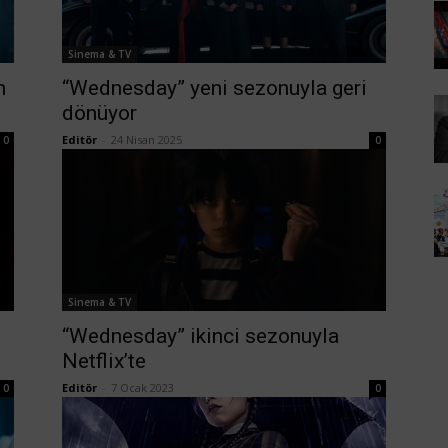
Sinema & TV
m
“Wednesday” yeni sezonuyla geri
dönüyor
Editör
-
24 Nisan 2025
0
0
Sinema & TV
“Wednesday” ikinci sezonuyla
Netflix’te
Editör
-
7 Ocak 2023
0
0