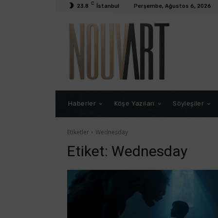
C
23.8
İstanbul
Perşembe, Ağustos 6, 2026
Haberler
Köşe Yazıları
Söyleşiler
Etiketler
Wednesday
Etiket:
Wednesday