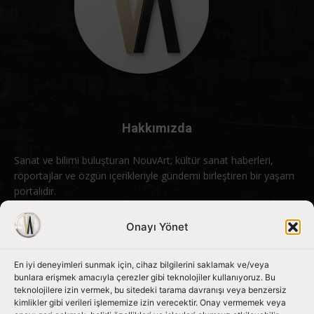
Hakkımızda
Sanat ve bilimi buluşturan NouvArt; kültür sanat haberleri,
röportajlar ve özgün içerikleriyle gündemi birleştiren bir yaşam
portalıdır.
Bizimle iletişime geçin:
info@nouvart.net
Onayı Yönet
En iyi deneyimleri sunmak için, cihaz bilgilerini saklamak ve/veya
Bizi Takip Edin
bunlara erişmek amacıyla çerezler gibi teknolojiler kullanıyoruz. Bu
teknolojilere izin vermek, bu sitedeki tarama davranışı veya benzersiz
kimlikler gibi verileri işlememize izin verecektir. Onay vermemek veya