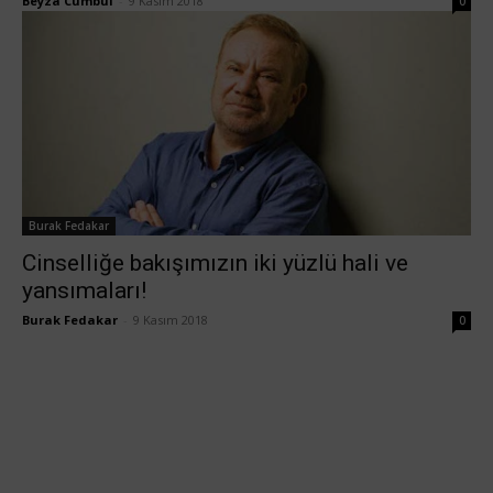
Beyza Cumbul
-
9 Kasım 2018
0
Burak Fedakar
Cinselliğe bakışımızın iki yüzlü hali ve
yansımaları!
Burak Fedakar
-
9 Kasım 2018
0