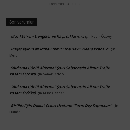
Devamını Göster
Son yorumlar
Müzikte Yeni Dengeler ve Kaçırdıklarımız
için
Kadir Özbey
Mayıs ayının en iddialı filmi: “The Devil Wears Prada 2”
için
Mert
“Aldırma Gönül Aldırma” Şairi Sabahattin Ali’nin Trajik
Yaşam Öyküsü
için
Şener Öztop
“Aldırma Gönül Aldırma” Şairi Sabahattin Ali’nin Trajik
Yaşam Öyküsü
için
Müfit Candan
Birlikteliğin Dikkat Çekici Üretimi: “Form Dışı Sapmalar”
için
Hande