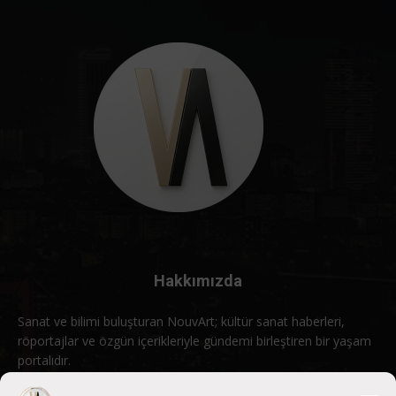
Hakkımızda
Sanat ve bilimi buluşturan NouvArt; kültür sanat haberleri,
röportajlar ve özgün içerikleriyle gündemi birleştiren bir yaşam
portalıdır.