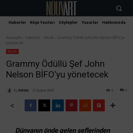
Haberler
Köşe Yazıları
Söyleşiler
Yazarlar
Hakkımızda
İ
Anasayfa
Haberler
Müzik
Grammy Ödüllü Şef John Nelson BİFO’yu
yönetecek
Müzik
Grammy Ödüllü Şef John
Nelson BİFO’yu yönetecek
By
Editör
25 Şubat 2020
0
0
Dünyanın önde gelen şeflerinden