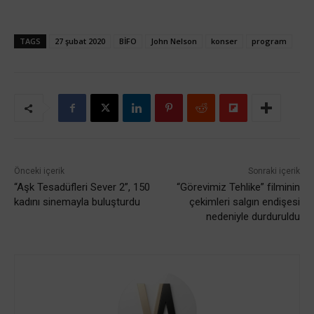
TAGS
27 şubat 2020
BİFO
John Nelson
konser
program
Önceki içerik
Sonraki içerik
“Aşk Tesadüfleri Sever 2”, 150
“Görevimiz Tehlike” filminin
kadını sinemayla buluşturdu
çekimleri salgın endişesi
nedeniyle durduruldu