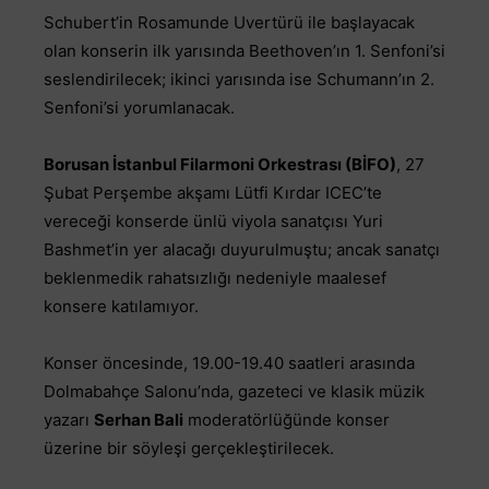
Schubert’in Rosamunde Uvertürü ile başlayacak
olan konserin ilk yarısında Beethoven’ın 1. Senfoni’si
seslendirilecek; ikinci yarısında ise Schumann’ın 2.
Senfoni’si yorumlanacak.
Borusan İstanbul Filarmoni Orkestrası (BİFO)
, 27
Şubat Perşembe akşamı Lütfi Kırdar ICEC’te
vereceği konserde ünlü viyola sanatçısı Yuri
Bashmet’in yer alacağı duyurulmuştu; ancak sanatçı
beklenmedik rahatsızlığı nedeniyle maalesef
konsere katılamıyor.
Konser öncesinde, 19.00-19.40 saatleri arasında
Dolmabahçe Salonu’nda, gazeteci ve klasik müzik
yazarı
Serhan Bali
moderatörlüğünde konser
üzerine bir söyleşi gerçekleştirilecek.