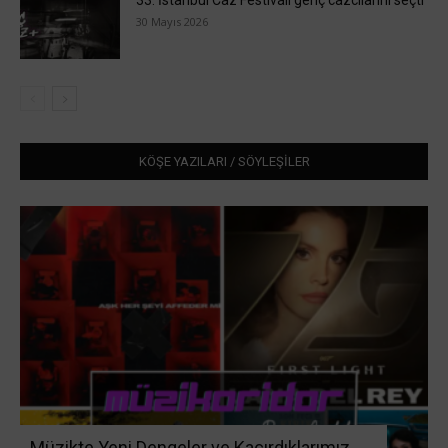
33. İstanbul Caz Festivali genç cazcılarını seçti
30 Mayıs 2026
KÖŞE YAZILARI / SÖYLEŞİLER
Müzikte Yeni Dengeler ve Kaçırdıklarımız