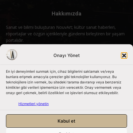
Hakkımızda
Sanat ve bilimi buluşturan NouvArt; kültür sanat haberleri,
röportajlar ve özgün içerikleriyle gündemi birleştiren bir yaşam
portalıdır.
Bizimle iletişime geçin:
info@nouvart.net
Onayı Yönet
En iyi deneyimleri sunmak için, cihaz bilgilerini saklamak ve/veya
Bizi Takip Edin
bunlara erişmek amacıyla çerezler gibi teknolojiler kullanıyoruz. Bu
teknolojilere izin vermek, bu sitedeki tarama davranışı veya benzersiz
kimlikler gibi verileri işlememize izin verecektir. Onay vermemek veya
onayı geri çekmek, belirli özellikleri ve işlevleri olumsuz etkileyebilir.
Hizmetleri yönetin
Kabul et