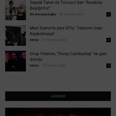
Seyyal Taner ile Torojoz’dan “Anadolu
Beşiğimiz”
Efe Kocabıyıkoğlu
-
20 Temmuz 2026
0
Mert Demir’in yeni EP’si: “Hazırım İnan
Kaybolmaya”
Editör
-
18 Temmuz 2026
0
Grup Vitamin, “Hoop Cumburlop” ile geri
döndü
Editör
-
13 Temmuz 2026
0
GÜNDEM