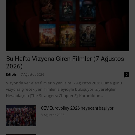
Bu Hafta Vizyona Giren Filmler (7 Ağustos
2026)
Editör
-
7 Ağustos 2026
0
Vizyonda yer alan filmlerin yanı sıra, 7 Ağustos 2026 Cuma günü
vizyona girecek yeni filmler izleyiciyle buluşuyor. Ziyaretçiler:
Hesaplaşma (The Strangers: Chapter 3), Karanlıktan...
CEV Eurovolley 2026 heyecanı başlıyor
3 Ağustos 2026