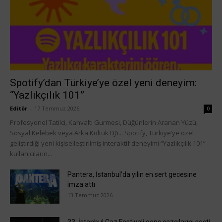
Spotify’dan Türkiye’ye özel yeni deneyim:
“Yazlıkçılık 101”
Editör
-
17 Temmuz 2026
0
Profesyonel Tatilci, Kahvaltı Gurmesi, Düğünlerin Aranan Yüzü,
Sosyal Kelebek veya Arka Koltuk DJ’i... Spotify, Türkiye’ye özel
geliştirdiği yeni kişiselleştirilmiş interaktif deneyimi “Yazlıkçılık 101”
kullanıcıların...
Pantera, İstanbul’da yılın en sert gecesine
imza attı
13 Temmuz 2026