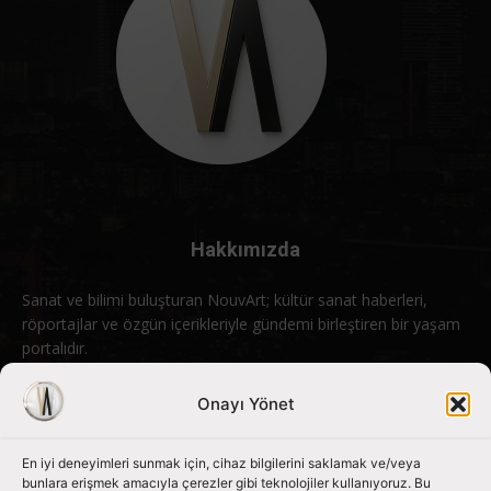
Hakkımızda
Sanat ve bilimi buluşturan NouvArt; kültür sanat haberleri,
röportajlar ve özgün içerikleriyle gündemi birleştiren bir yaşam
portalıdır.
Bizimle iletişime geçin:
info@nouvart.net
Onayı Yönet
En iyi deneyimleri sunmak için, cihaz bilgilerini saklamak ve/veya
Bizi Takip Edin
bunlara erişmek amacıyla çerezler gibi teknolojiler kullanıyoruz. Bu