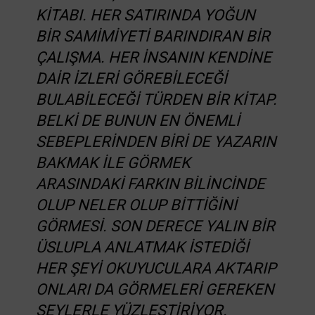
KITABI. HER SATIRINDA YOĞUN
BIR SAMIMIYETI BARINDIRAN BIR
ÇALIŞMA. HER INSANIN KENDINE
DAIR IZLERI GÖREBILECEĞI
BULABILECEĞI TÜRDEN BIR KITAP.
BELKI DE BUNUN EN ÖNEMLI
SEBEPLERINDEN BIRI DE YAZARIN
BAKMAK ILE GÖRMEK
ARASINDAKI FARKIN BILINCINDE
OLUP NELER OLUP BITTIĞINI
GÖRMESI. SON DERECE YALIN BIR
ÜSLUPLA ANLATMAK ISTEDIĞI
HER ŞEYI OKUYUCULARA AKTARIP
ONLARI DA GÖRMELERI GEREKEN
ŞEYLERLE YÜZLEŞTIRIYOR.