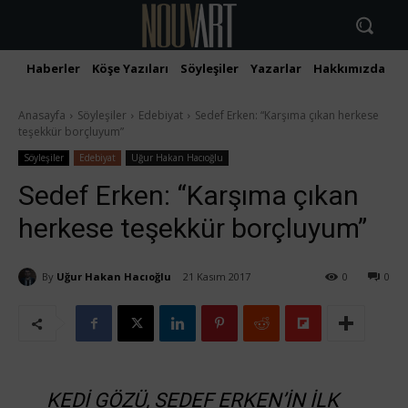
Haberler
Köşe Yazıları
Söyleşiler
Yazarlar
Hakkımızda
İ
Anasayfa
Söyleşiler
Edebiyat
Sedef Erken: “Karşıma çıkan herkese
teşekkür borçluyum”
Söyleşiler
Edebiyat
Uğur Hakan Hacıoğlu
Sedef Erken: “Karşıma çıkan
herkese teşekkür borçluyum”
By
Uğur Hakan Hacıoğlu
21 Kasım 2017
0
0
KEDI GÖZÜ, SEDEF ERKEN’IN ILK