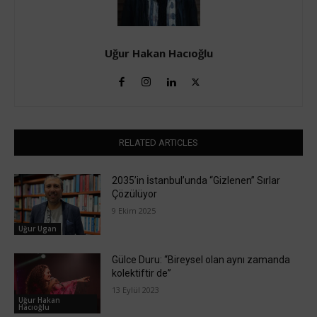
Uğur Hakan Hacıoğlu
RELATED ARTICLES
2035’in İstanbul’unda “Gizlenen” Sırlar
Çözülüyor
9 Ekim 2025
Uğur Ugan
Gülce Duru: “Bireysel olan aynı zamanda
kolektiftir de”
13 Eylül 2023
Uğur Hakan
Hacıoğlu