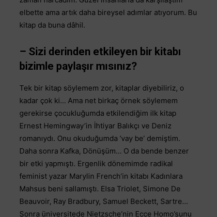
elbette ama artık daha bireysel adımlar atıyorum. Bu
kitap da buna dâhil.
– Sizi derinden etkileyen bir kitabı
bizimle paylaşır mısınız?
Tek bir kitap söylemem zor, kitaplar diyebiliriz, o
kadar çok ki… Ama net birkaç örnek söylemem
gerekirse çocukluğumda etkilendiğim ilk kitap
Ernest Hemingway’in İhtiyar Balıkçı ve Deniz
romanıydı. Onu okuduğumda ‘vay be’ demiştim.
Daha sonra Kafka, Dönüşüm… O da bende benzer
bir etki yapmıştı. Ergenlik dönemimde radikal
feminist yazar Marylin French’in kitabı Kadınlara
Mahsus beni sallamıştı. Elsa Triolet, Simone De
Beauvoir, Ray Bradbury, Samuel Beckett, Sartre…
Sonra üniversitede Nietzsche’nin Ecce Homo’sunu