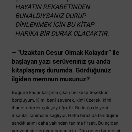
HAYATIN REKABETINDEN
BUNALDIYSANIZ DURUP
DINLENMEK IÇIN BU KITAP
HARIKA BIR DURAK OLACAKTIR.
– “Uzaktan Cesur Olmak Kolaydır” ile
başlayan yazı serüveniniz şu anda
kitaplaşmış durumda. Gördüğünüz
ilgiden memnun musunuz?
Bugüne kadar karşıma çıkan herkese teşekkür
borçluyum. Kimi beni severek, kimi üzerek, kimi
ihanet ederek çok şey öğretti. Bu kitap da yeni
insanlar tanımamı sağlıyor. Hatta biraz da tanıdığımı
sandıklarımı daha yakından tanıma fırsatı. Bu açıdan
yepyeni bir serüven benim için. Dün gelen bir mesaj