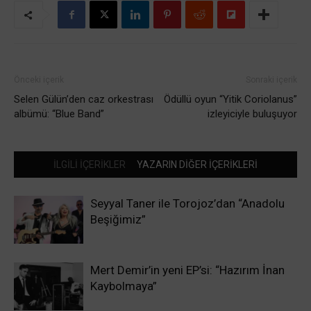
Önceki içerik
Sonraki içerik
Selen Gülün’den caz orkestrası
Ödüllü oyun “Yitik Coriolanus”
albümü: “Blue Band”
izleyiciyle buluşuyor
İLGİLİ İÇERİKLER
YAZARIN DİĞER İÇERİKLERİ
Seyyal Taner ile Torojoz’dan “Anadolu
Beşiğimiz”
Mert Demir’in yeni EP’si: “Hazırım İnan
Kaybolmaya”