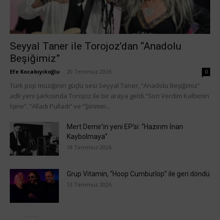
Seyyal Taner ile Torojoz’dan “Anadolu
Beşiğimiz”
Efe Kocabıyıkoğlu
-
20 Temmuz 2026
0
Türk pop müziğinin güçlü sesi Seyyal Taner, “Anadolu Beşiğimiz”
adlı yeni şarkısında Torojoz ile bir araya geldi.“Son Verdim Kalbimin
İşine”, “Alladı Pulladı” ve “Şiirimin...
Mert Demir’in yeni EP’si: “Hazırım İnan
Kaybolmaya”
18 Temmuz 2026
Grup Vitamin, “Hoop Cumburlop” ile geri döndü
13 Temmuz 2026