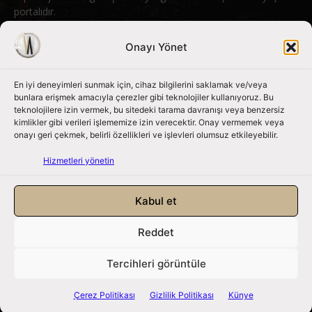
portalıdır.
Bizimle iletişime geçin:
info@nouvart.net
Onayı Yönet
En iyi deneyimleri sunmak için, cihaz bilgilerini saklamak ve/veya
Bizi Takip Edin
bunlara erişmek amacıyla çerezler gibi teknolojiler kullanıyoruz. Bu
teknolojilere izin vermek, bu sitedeki tarama davranışı veya benzersiz
kimlikler gibi verileri işlememize izin verecektir. Onay vermemek veya
onayı geri çekmek, belirli özellikleri ve işlevleri olumsuz etkileyebilir.
Hizmetleri yönetin
Kabul et
Reddet
NouvArt bir Mert Tunçel işletmesidir. © 2013 – 2026. Tüm Hakları
Saklıdır.
Tercihleri görüntüle
Gizlilik Politikası
|
Çerez Politikası
|
Hizmet Koşulları
|
Kullanıcı Verileri
|
Çerez Politikası
Gizlilik Politikası
Künye
Künye
|
İletişim