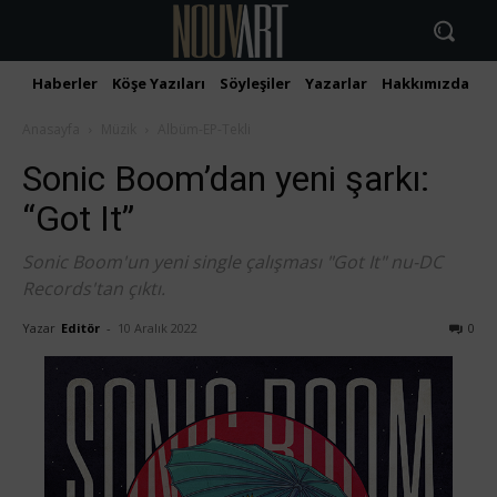
Haberler
Köşe Yazıları
Söyleşiler
Yazarlar
Hakkımızda
İ
Anasayfa
Müzik
Albüm-EP-Tekli
Sonic Boom’dan yeni şarkı:
“Got It”
Sonic Boom'un yeni single çalışması "Got It" nu-DC
Records'tan çıktı.
Yazar
Editör
-
10 Aralık 2022
0