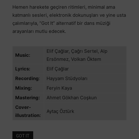
Hemen harekete geçiren ritimleri, minimal ama
katmanlı sesleri, elektronik dokunuşları ve yine usta
çalımlarıyla, “Got It” alternatif bir dans müziği
arayanları mutlu edecek.
Elif Çağlar, Çağrı Sertel, Alp
Music:
Ersönmez, Volkan Öktem
Lyrics:
Elif Çağlar
Recording
:
Hayyam Stüdyoları
Mixing:
Feryin Kaya
Mastering:
Ahmet Gökhan Coşkun
Cover-
Aytaç Öztürk
illustration:
GOT IT