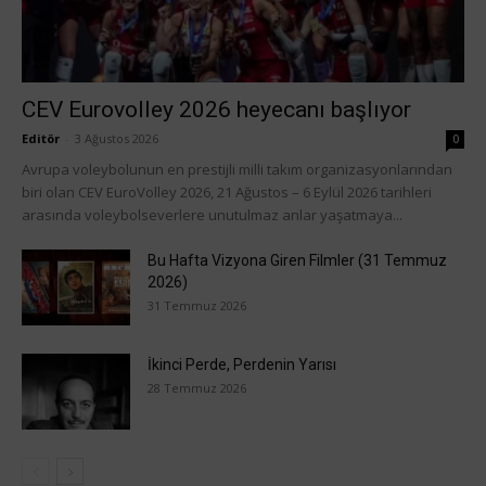
CEV Eurovolley 2026 heyecanı başlıyor
Editör
-
3 Ağustos 2026
0
Avrupa voleybolunun en prestijli milli takım organizasyonlarından
biri olan CEV EuroVolley 2026, 21 Ağustos – 6 Eylül 2026 tarihleri
arasında voleybolseverlere unutulmaz anlar yaşatmaya...
Bu Hafta Vizyona Giren Filmler (31 Temmuz
2026)
31 Temmuz 2026
İkinci Perde, Perdenin Yarısı
28 Temmuz 2026